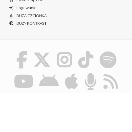
Logowanie
DUŻA CZCIONKA
DUŻY KONTRAST
© POLSKIE RADIO SZCZECIN SA. WSZYSTKIE PRAWA
ZASTRZEŻONE.
REGULAMIN KORZYSTANIA Z PORTALU
POLITYKA
PRYWATNOŚCI
BIULETYN INFORMACJI PUBLICZNEJ