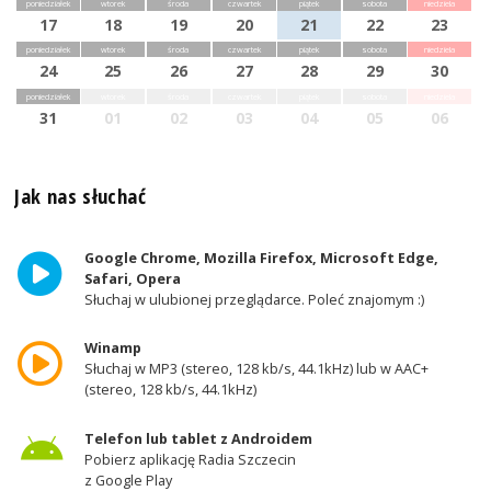
poniedziałek
wtorek
środa
czwartek
piątek
sobota
niedziela
17
18
19
20
21
22
23
poniedziałek
wtorek
środa
czwartek
piątek
sobota
niedziela
24
25
26
27
28
29
30
poniedziałek
wtorek
środa
czwartek
piątek
sobota
niedziela
31
01
02
03
04
05
06
Jak nas słuchać
Google Chrome, Mozilla Firefox, Microsoft Edge,
Safari, Opera
Słuchaj w ulubionej przeglądarce. Poleć znajomym :)
Winamp
Słuchaj w MP3 (stereo, 128 kb/s, 44.1kHz) lub w AAC+
(stereo, 128 kb/s, 44.1kHz)
Telefon lub tablet z Androidem
Pobierz aplikację Radia Szczecin
z Google Play