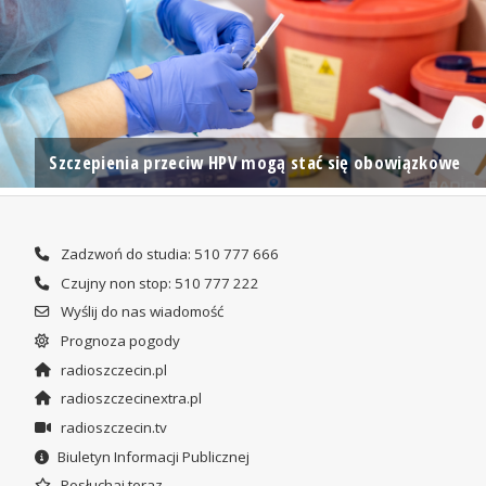
Szczepienia przeciw HPV mogą stać się obowiązkowe
Zadzwoń do studia: 510 777 666
Czujny non stop: 510 777 222
Wyślij do nas wiadomość
Prognoza pogody
radioszczecin.pl
radioszczecinextra.pl
radioszczecin.tv
Biuletyn Informacji Publicznej
Posłuchaj teraz