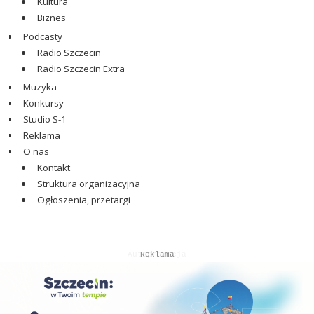
Kultura
Biznes
Podcasty
Radio Szczecin
Radio Szczecin Extra
Muzyka
Konkursy
Studio S-1
Reklama
O nas
Kontakt
Struktura organizacyjna
Ogłoszenia, przetargi
Autopromocja
Autopromocja
Reklama