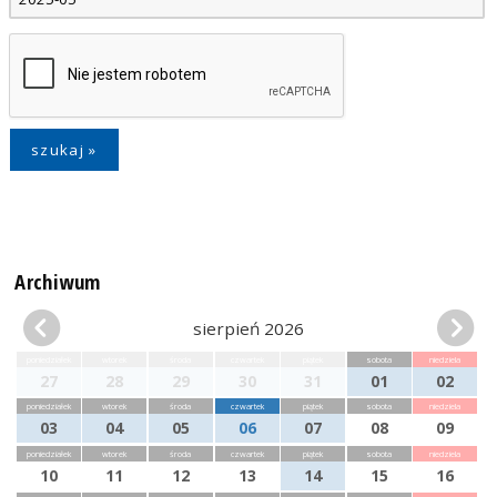
Archiwum
sierpień 2026
poniedziałek
wtorek
środa
czwartek
piątek
sobota
niedziela
27
28
29
30
31
01
02
poniedziałek
wtorek
środa
czwartek
piątek
sobota
niedziela
03
04
05
06
07
08
09
poniedziałek
wtorek
środa
czwartek
piątek
sobota
niedziela
10
11
12
13
14
15
16