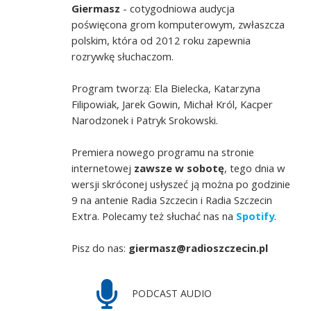
Giermasz
- cotygodniowa audycja
poświęcona grom komputerowym, zwłaszcza
polskim, która od 2012 roku zapewnia
rozrywkę słuchaczom.
Program tworzą: Ela Bielecka, Katarzyna
Filipowiak, Jarek Gowin, Michał Król, Kacper
Narodzonek i Patryk Srokowski.
Premiera nowego programu na stronie
internetowej
zawsze w sobotę
, tego dnia w
wersji skróconej usłyszeć ją można po godzinie
9 na antenie Radia Szczecin i Radia Szczecin
Extra. Polecamy też słuchać nas na
Spotify
.
Pisz do nas:
giermasz@radioszczecin.pl
PODCAST AUDIO