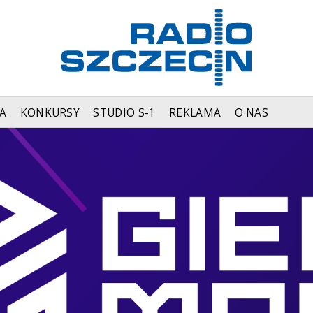
A
KONKURSY
STUDIO S-1
REKLAMA
O NAS