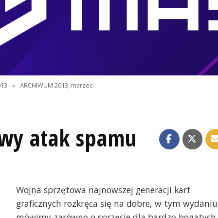
13
»
ARCHIWUM 2013, marzec
owy atak spamu
Wojna sprzętowa najnowszej generacji kart
graficznych rozkręca się na dobre, w tym wydaniu
mówimy zarówno o sprzęcie dla bardzo bogatych