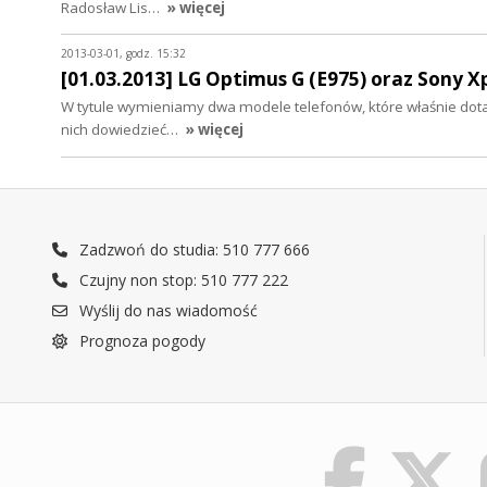
Radosław Lis…
» więcej
2013-03-01, godz. 15:32
[01.03.2013] LG Optimus G (E975) oraz Sony X
W tytule wymieniamy dwa modele telefonów, które właśnie dotarły 
nich dowiedzieć…
» więcej
Zadzwoń do studia: 510 777 666
Czujny non stop: 510 777 222
Wyślij do nas wiadomość
Prognoza pogody