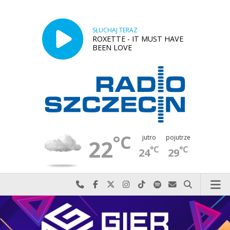
SŁUCHAJ TERAZ
ROXETTE - IT MUST HAVE
BEEN LOVE
°C
jutro
pojutrze
22
°C
°C
24
29
Najlepiej po prostu do nas zadzwoń
Odwiedź nas na Facebook-u
Odwiedź nas na X
Odwiedź nas na Instagram-ie
Odwiedź nas na TikTok-u
Szukaj nas na Spotify
Wyślij do nas w
Szukaj