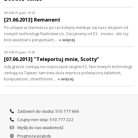
2013-06-21, godz. 10:33
[21.06.2013] Remanent
Po urlopie w Giermaszu po raz kolejny melduje się nasz ekspert od
nowych technologii Radosław Lis. Zaczynamy od E3 - znowu - ale czy
ktoś wiedział o perypetiach…
» więcej
2013-06-07, godz. 15:36
[07.06.2013] "Teleportuj mnie, Scotty"
Gdy gracze czekają na rozpoczęcie targów E3, fani nowych technologii
zerkają na Tajwan: tam trwa duża impreza poświęcona tabletom,
komputerom, smartfonom…
» więcej
Zadzwoń do studia: 510 777 666
Czujny non stop: 510 777 222
Wyślij do nas wiadomość
Prognoza pogody