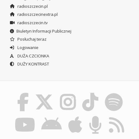
radioszczecin.pl
radioszczecinextra.pl
radioszczecin.tv
Biuletyn Informacji Publicznej
Posłuchaj teraz
Logowanie
DUŻA CZCIONKA
DUŻY KONTRAST