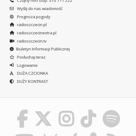
Czujny non stop: 510 777 222
Wyślij do nas wiadomość
Prognoza pogody
radioszczecin.pl
radioszczecinextra.pl
radioszczecin.tv
Biuletyn Informacji Publicznej
Posłuchaj teraz
Logowanie
DUŻA CZCIONKA
DUŻY KONTRAST