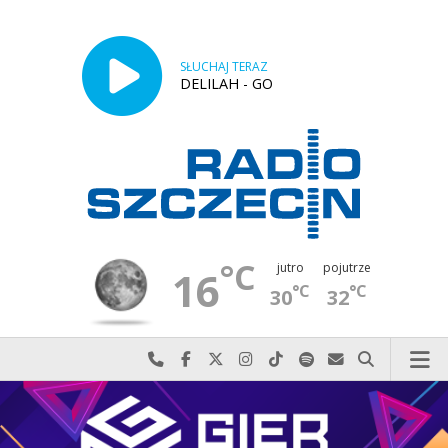
SŁUCHAJ TERAZ
DELILAH - GO
°C
jutro
pojutrze
16
°C
°C
30
32
Najlepiej po prostu do nas zadzwoń
Odwiedź nas na Facebook-u
Odwiedź nas na X
Odwiedź nas na Instagram-ie
Odwiedź nas na TikTok-u
Szukaj nas na Spotify
Wyślij do nas w
Szukaj