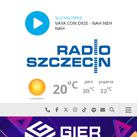
SŁUCHAJ TERAZ
VAYA CON DIOS - NAH NEH
NAH
°C
jutro
pojutrze
20
°C
°C
30
32
Najlepiej po prostu do nas zadzwoń
Odwiedź nas na Facebook-u
Odwiedź nas na X
Odwiedź nas na Instagram-ie
Odwiedź nas na TikTok-u
Szukaj nas na Spotify
Wyślij do nas w
Szukaj