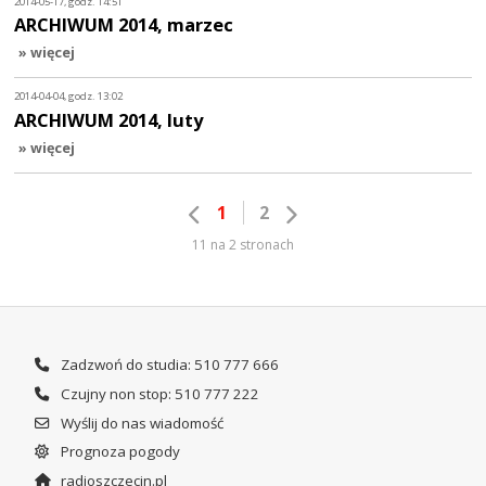
2014-05-17, godz. 14:51
ARCHIWUM 2014, marzec
» więcej
2014-04-04, godz. 13:02
ARCHIWUM 2014, luty
» więcej
1
2
11 na 2 stronach
Zadzwoń do studia: 510 777 666
Czujny non stop: 510 777 222
Wyślij do nas wiadomość
Prognoza pogody
radioszczecin.pl