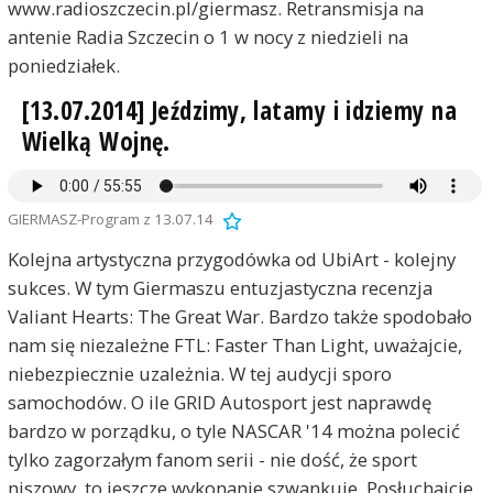
www.radioszczecin.pl/giermasz. Retransmisja na
antenie Radia Szczecin o 1 w nocy z niedzieli na
poniedziałek.
[13.07.2014] Jeździmy, latamy i idziemy na
Wielką Wojnę.
GIERMASZ-Program z 13.07.14
Kolejna artystyczna przygodówka od UbiArt - kolejny
sukces. W tym Giermaszu entuzjastyczna recenzja
Valiant Hearts: The Great War. Bardzo także spodobało
nam się niezależne FTL: Faster Than Light, uważajcie,
niebezpiecznie uzależnia. W tej audycji sporo
samochodów. O ile GRID Autosport jest naprawdę
bardzo w porządku, o tyle NASCAR '14 można polecić
tylko zagorzałym fanom serii - nie dość, że sport
niszowy, to jeszcze wykonanie szwankuje. Posłuchajcie