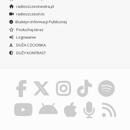
radioszczecinextra.pl
radioszczecin.tv
Biuletyn Informacji Publicznej
Posłuchaj teraz
Logowanie
DUŻA CZCIONKA
DUŻY KONTRAST