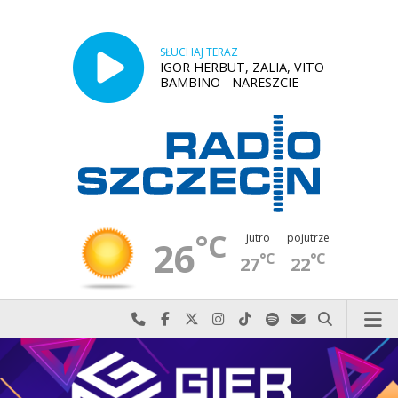
SŁUCHAJ TERAZ
IGOR HERBUT, ZALIA, VITO
BAMBINO - NARESZCIE
°C
jutro
pojutrze
26
°C
°C
27
22
Najlepiej po prostu do nas zadzwoń
Odwiedź nas na Facebook-u
Odwiedź nas na X
Odwiedź nas na Instagram-ie
Odwiedź nas na TikTok-u
Szukaj nas na Spotify
Wyślij do nas w
Szukaj