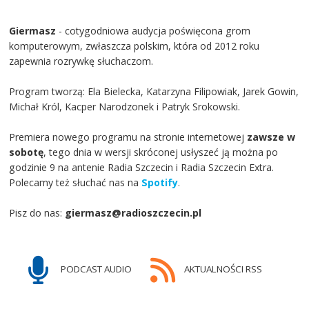
Giermasz
- cotygodniowa audycja poświęcona grom
komputerowym, zwłaszcza polskim, która od 2012 roku
zapewnia rozrywkę słuchaczom.
Program tworzą: Ela Bielecka, Katarzyna Filipowiak, Jarek Gowin,
Michał Król, Kacper Narodzonek i Patryk Srokowski.
Premiera nowego programu na stronie internetowej
zawsze w
sobotę
, tego dnia w wersji skróconej usłyszeć ją można po
godzinie 9 na antenie Radia Szczecin i Radia Szczecin Extra.
Polecamy też słuchać nas na
Spotify
.
Pisz do nas:
giermasz@radioszczecin.pl
PODCAST AUDIO
AKTUALNOŚCI RSS