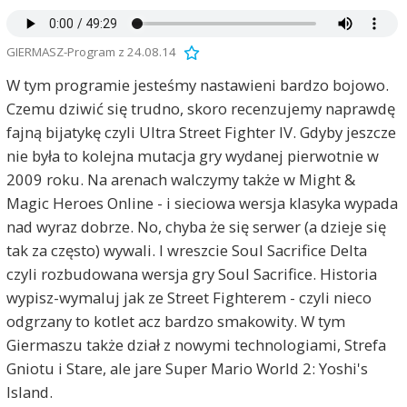
GIERMASZ-Program z 24.08.14
W tym programie jesteśmy nastawieni bardzo bojowo.
Czemu dziwić się trudno, skoro recenzujemy naprawdę
fajną bijatykę czyli Ultra Street Fighter IV. Gdyby jeszcze
nie była to kolejna mutacja gry wydanej pierwotnie w
2009 roku. Na arenach walczymy także w Might &
Magic Heroes Online - i sieciowa wersja klasyka wypada
nad wyraz dobrze. No, chyba że się serwer (a dzieje się
tak za często) wywali. I wreszcie Soul Sacrifice Delta
czyli rozbudowana wersja gry Soul Sacrifice. Historia
wypisz-wymaluj jak ze Street Fighterem - czyli nieco
odgrzany to kotlet acz bardzo smakowity. W tym
Giermaszu także dział z nowymi technologiami, Strefa
Gniotu i Stare, ale jare Super Mario World 2: Yoshi's
Island.