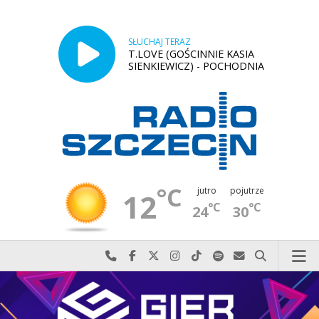
SŁUCHAJ TERAZ
T.LOVE (GOŚCINNIE KASIA
SIENKIEWICZ) - POCHODNIA
°C
jutro
pojutrze
12
°C
°C
24
30
Najlepiej po prostu do nas zadzwoń
Odwiedź nas na Facebook-u
Odwiedź nas na X
Odwiedź nas na Instagram-ie
Odwiedź nas na TikTok-u
Szukaj nas na Spotify
Wyślij do nas w
Szukaj