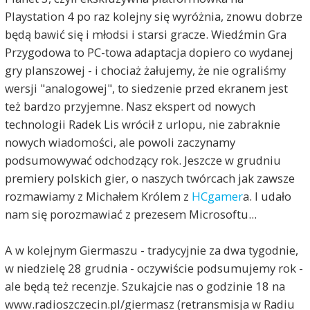
Playstation 4 po raz kolejny się wyróżnia, znowu dobrze
będą bawić się i młodsi i starsi gracze. Wiedźmin Gra
Przygodowa to PC-towa adaptacja dopiero co wydanej
gry planszowej - i chociaż żałujemy, że nie ograliśmy
wersji "analogowej", to siedzenie przed ekranem jest
też bardzo przyjemne. Nasz ekspert od nowych
technologii Radek Lis wrócił z urlopu, nie zabraknie
nowych wiadomości, ale powoli zaczynamy
podsumowywać odchodzący rok. Jeszcze w grudniu
premiery polskich gier, o naszych twórcach jak zawsze
rozmawiamy z Michałem Królem z
HCgamer
a. I udało
nam się porozmawiać z prezesem Microsoftu...
A w kolejnym Giermaszu - tradycyjnie za dwa tygodnie,
w niedzielę 28 grudnia - oczywiście podsumujemy rok -
ale będą też recenzje. Szukajcie nas o godzinie 18 na
www.radioszczecin.pl/giermasz (retransmisja w Radiu