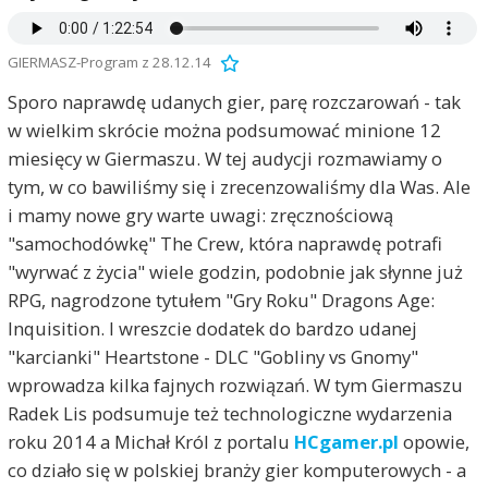
GIERMASZ-Program z 28.12.14
Sporo naprawdę udanych gier, parę rozczarowań - tak
w wielkim skrócie można podsumować minione 12
miesięcy w Giermaszu. W tej audycji rozmawiamy o
tym, w co bawiliśmy się i zrecenzowaliśmy dla Was. Ale
i mamy nowe gry warte uwagi: zręcznościową
"samochodówkę" The Crew, która naprawdę potrafi
"wyrwać z życia" wiele godzin, podobnie jak słynne już
RPG, nagrodzone tytułem "Gry Roku" Dragons Age:
Inquisition. I wreszcie dodatek do bardzo udanej
"karcianki" Heartstone - DLC "Gobliny vs Gnomy"
wprowadza kilka fajnych rozwiązań. W tym Giermaszu
Radek Lis podsumuje też technologiczne wydarzenia
roku 2014 a Michał Król z portalu
HCgamer.pl
opowie,
co działo się w polskiej branży gier komputerowych - a