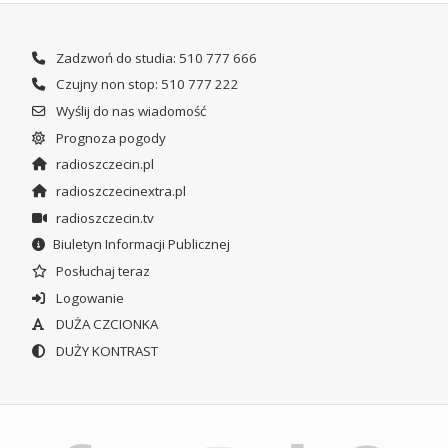
Zadzwoń do studia: 510 777 666
Czujny non stop: 510 777 222
Wyślij do nas wiadomość
Prognoza pogody
radioszczecin.pl
radioszczecinextra.pl
radioszczecin.tv
Biuletyn Informacji Publicznej
Posłuchaj teraz
Logowanie
DUŻA CZCIONKA
DUŻY KONTRAST