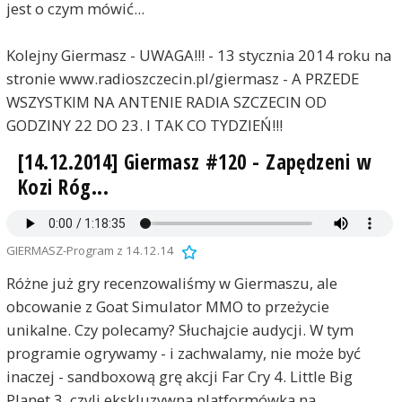
jest o czym mówić...
Kolejny Giermasz - UWAGA!!! - 13 stycznia 2014 roku na
stronie www.radioszczecin.pl/giermasz - A PRZEDE
WSZYSTKIM NA ANTENIE RADIA SZCZECIN OD
GODZINY 22 DO 23. I TAK CO TYDZIEŃ!!!
[14.12.2014] Giermasz #120 - Zapędzeni w
Kozi Róg...
GIERMASZ-Program z 14.12.14
Różne już gry recenzowaliśmy w Giermaszu, ale
obcowanie z Goat Simulator MMO to przeżycie
unikalne. Czy polecamy? Słuchajcie audycji. W tym
programie ogrywamy - i zachwalamy, nie może być
inaczej - sandboxową grę akcji Far Cry 4. Little Big
Planet 3, czyli ekskluzywna platformówka na