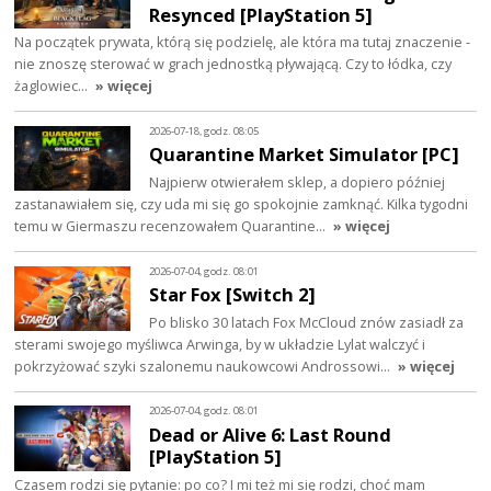
Resynced [PlayStation 5]
Na początek prywata, którą się podzielę, ale która ma tutaj znaczenie -
nie znoszę sterować w grach jednostką pływającą. Czy to łódka, czy
żaglowiec…
» więcej
2026-07-18, godz. 08:05
Quarantine Market Simulator [PC]
Najpierw otwierałem sklep, a dopiero później
zastanawiałem się, czy uda mi się go spokojnie zamknąć. Kilka tygodni
temu w Giermaszu recenzowałem Quarantine…
» więcej
2026-07-04, godz. 08:01
Star Fox [Switch 2]
Po blisko 30 latach Fox McCloud znów zasiadł za
sterami swojego myśliwca Arwinga, by w układzie Lylat walczyć i
pokrzyżować szyki szalonemu naukowcowi Androssowi…
» więcej
2026-07-04, godz. 08:01
Dead or Alive 6: Last Round
[PlayStation 5]
Czasem rodzi się pytanie: po co? I mi też mi się rodzi, choć mam