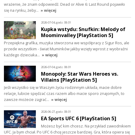
wrażenie, że znam odpowiedź. Dead or Alive 6: Last Round pojawiło
się na rynku, żeby…
» więcej
2026-07-04, godz. 08:01
Kupka wstydu: Snufkin: Melody of
Moominvalley [PlayStation 5]
Przepiękna grafika, muzyka stworzona we współpracy z Sigur Ros, ale
przede wszystkim - świat Muminków jakby wzięty wprost z wyobraźni
każdego dzieciaka…
» więcej
2026-07-04, godz. 08:01
Monopoly: Star Wars Heroes vs.
Villains [PlayStation 5]
Jeśli wszystko się w Waszym życiu rodzinnym układa, macie dobre
relacje, lubicie spędzać czas razem albo macie sporo znajomych, to
zawsze możecie zagrać…
» więcej
2026-06-27, godz. 08:01
EA Sports UFC 6 [PlayStation 5]
Możesz być kim chcesz. Na przykład zawodnikiem
UFC. Ja bym chciał. Po UFC 6 chcę jeszcze bardziej. Gra, która opiera się