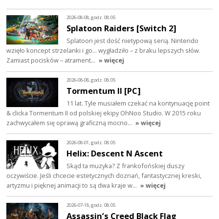
2026-08-08, godz. 08:05
Splatoon Raiders [Switch 2]
Splatoon jest dość nietypową serią. Nintendo
wzięło koncept strzelanki i go… wygładziło – z braku lepszych słów.
Zamiast pocisków – atrament…
» więcej
2026-08-08, godz. 08:05
Tormentum II [PC]
11 lat. Tyle musiałem czekać na kontynuację point
& clicka Tormentum II od polskiej ekipy OhNoo Studio. W 2015 roku
zachwycałem się oprawą graficzną mocno…
» więcej
2026-08-01, godz. 08:05
Helix: Descent N Ascent
Skąd ta muzyka? Z frankofońskiej duszy
oczywiście. Jeśli chcecie estetycznych doznań, fantastycznej kreski,
artyzmu i pięknej animacji to są dwa kraje w…
» więcej
2026-07-18, godz. 08:05
Assassin’s Creed Black Flag