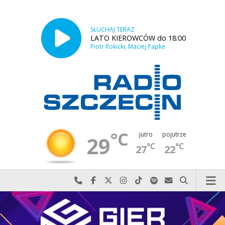
SŁUCHAJ TERAZ
LATO KIEROWCÓW do 18:00
Piotr Rokicki, Maciej Papke
°C
jutro
pojutrze
29
°C
°C
27
22
Najlepiej po prostu do nas zadzwoń
Odwiedź nas na Facebook-u
Odwiedź nas na X
Odwiedź nas na Instagram-ie
Odwiedź nas na TikTok-u
Szukaj nas na Spotify
Wyślij do nas w
Szukaj