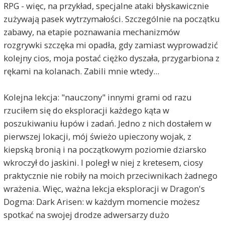
RPG - więc, na przykład, specjalne ataki błyskawicznie
zużywają pasek wytrzymałości. Szczególnie na początku
zabawy, na etapie poznawania mechanizmów
rozgrywki szczęka mi opadła, gdy zamiast wyprowadzić
kolejny cios, moja postać ciężko dyszała, przygarbiona z
rękami na kolanach. Zabili mnie wtedy...
Kolejna lekcja: "nauczony" innymi grami od razu
rzuciłem się do eksploracji każdego kąta w
poszukiwaniu łupów i zadań. Jedno z nich dostałem w
pierwszej lokacji, mój świeżo upieczony wojak, z
kiepską bronią i na początkowym poziomie dziarsko
wkroczył do jaskini. I poległ w niej z kretesem, ciosy
praktycznie nie robiły na moich przeciwnikach żadnego
wrażenia. Więc, ważna lekcja eksploracji w Dragon's
Dogma: Dark Arisen: w każdym momencie możesz
spotkać na swojej drodze adwersarzy dużo