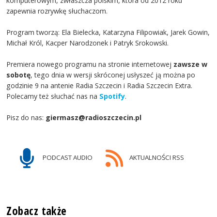
komputerowym, zwłaszcza polskim, która od 2012 roku
zapewnia rozrywkę słuchaczom.
Program tworzą: Ela Bielecka, Katarzyna Filipowiak, Jarek Gowin,
Michał Król, Kacper Narodzonek i Patryk Srokowski.
Premiera nowego programu na stronie internetowej
zawsze w
sobotę
, tego dnia w wersji skróconej usłyszeć ją można po
godzinie 9 na antenie Radia Szczecin i Radia Szczecin Extra.
Polecamy też słuchać nas na
Spotify
.
Pisz do nas:
giermasz@radioszczecin.pl
PODCAST AUDIO
AKTUALNOŚCI RSS
Zobacz także