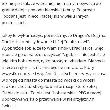
też nie jest tak, że wcześniej nie mamy motywacji do
grania dalej z powodu kiepskiej fabuły. Po prostu
"podana jest" nieco inaczej niż w wielu innych
produkcjach.
Jakby to wytłumaczyć: powiedzmy, że Dragon's Dogma:
Dark Arisen zdecydowanie bliżej "realizmowi".
Wyobraźcie sobie, że to Wam smok ukradł serce, więc
musicie go odnaleźć i odzyskać "zgubę". I nie jesteście
wielkim bohaterem, tylko prostym rybakiem. Bierzecie
miecz w rękę i... i, nie, nie będzie narratora, który
wszystko opowie i wyjaśni. Nic z tych rzeczy: wyruszasz
w drogę od miasta do miasta od wioski do wioski,
szukasz chociaż strzępków informacji, które zbliżą
Ciebie do celu. To nie jest "bohaterskie" RPG a raczej
uporczywa walka o przetrwanie w nieprzyjaznym
świecie.