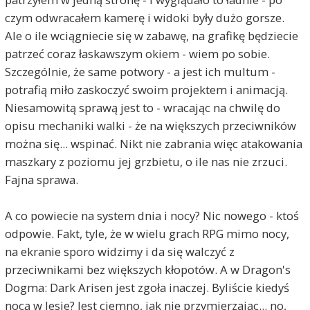
czym odwracałem kamerę i widoki były dużo gorsze.
Ale o ile wciągniecie się w zabawę, na grafikę będziecie
patrzeć coraz łaskawszym okiem - wiem po sobie.
Szczególnie, że same potwory - a jest ich multum -
potrafią miło zaskoczyć swoim projektem i animacją.
Niesamowitą sprawą jest to - wracając na chwilę do
opisu mechaniki walki - że na większych przeciwników
można się... wspinać. Nikt nie zabrania więc atakowania
maszkary z poziomu jej grzbietu, o ile nas nie zrzuci.
Fajna sprawa.
A co powiecie na system dnia i nocy? Nic nowego - ktoś
odpowie. Fakt, tyle, że w wielu grach RPG mimo nocy,
na ekranie sporo widzimy i da się walczyć z
przeciwnikami bez większych kłopotów. A w Dragon's
Dogma: Dark Arisen jest zgoła inaczej. Byliście kiedyś
nocą w lesie? Jest ciemno, jak nie przymierzając... no,