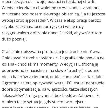
mocniejszych od Twojej postaci w tej danej chwili.
Wtedy ucieczka to chwalebne rozwiązanie - z solenną,
mruczaną pod nosem złowrogą obietnicą, "ja tu jeszcze
wrócę i zrobię porządek". W czasie eksploracji bardzo
szybko zaczynasz oceniać ryzyko i wiele razy
rezygnowałem z obrania danej ścieżki, aby wrócić tam
dużo później.
Graficznie opisywana produkcja jest trochę nierówna.
Obiektywnie trzeba stwierdzić, że grafika nie powala na
kolana - chociaż ma momenty. W edycji PC trochę ją
poprawiono (z naciskiem na słowo "trochę"), dodano
nieco bajerów z cieniami, odblaskami słońca i tak dalej.
Ogromną zaletą opisywanej wersji PC jest jej naprawdę
dobra optymalizacja, na większości, także słabszych
"blaszaków" śmiga płynnie i bez błędów. Zabawne, że
miałem takie sytuacje, gdy stałem w miejscu i
patrzyłem w jedną stronę - i wyglądało to ładnie - po