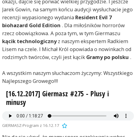
okazji, dajcie się porwać wielkiej przygodzie. I jeszcze
Jarek Gowin, na samym końcu audycji wysłuchacie jego
recenzji wypasionego wydania
Resident Evil 7
biohazard Gold Edition
. Dla miłośników horrorów
rzecz obowiązkowa. A poza tym, w tym Giermaszu
kącik technologiczny
z naszym ekspertem Radkiem
Lisem na czele. I Michał Król opowiada o nowinkach od
rodzimych twórców, czyli jest kącik
Gramy po polsku
.
A wszystkim naszym słuchaczom życzymy: Wszystkiego
Najlepszego Growego!!!
[16.12.2017] Giermasz #275 - Plusy i
minusy
GIERMASZ-Program z 16.12.17
Nie da się ukryć, że mamy spore oczekiwania wobec