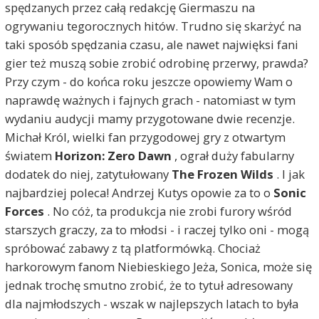
spędzanych przez całą redakcję Giermaszu na
ogrywaniu tegorocznych hitów. Trudno się skarżyć na
taki sposób spędzania czasu, ale nawet najwięksi fani
gier też muszą sobie zrobić odrobinę przerwy, prawda?
Przy czym - do końca roku jeszcze opowiemy Wam o
naprawdę ważnych i fajnych grach - natomiast w tym
wydaniu audycji mamy przygotowane dwie recenzje.
Michał Król, wielki fan przygodowej gry z otwartym
światem
Horizon: Zero Dawn
, ograł duży fabularny
dodatek do niej, zatytułowany
The Frozen Wilds
. I jak
najbardziej poleca! Andrzej Kutys opowie za to o
Sonic
Forces
. No cóż, ta produkcja nie zrobi furory wśród
starszych graczy, za to młodsi - i raczej tylko oni - mogą
spróbować zabawy z tą platformówką. Chociaż
harkorowym fanom Niebieskiego Jeża, Sonica, może się
jednak trochę smutno zrobić, że to tytuł adresowany
dla najmłodszych - wszak w najlepszych latach to była