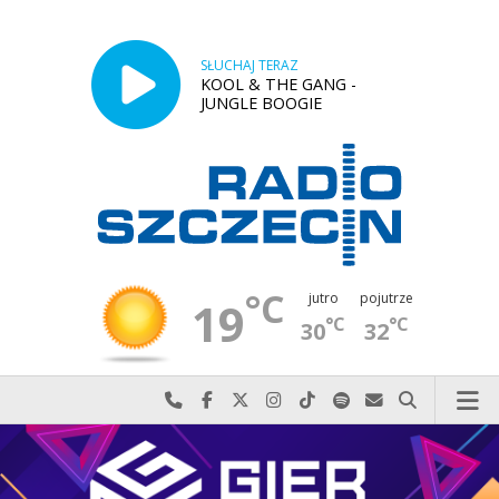
SŁUCHAJ TERAZ
KOOL & THE GANG -
JUNGLE BOOGIE
°C
jutro
pojutrze
19
°C
°C
30
32
Najlepiej po prostu do nas zadzwoń
Odwiedź nas na Facebook-u
Odwiedź nas na X
Odwiedź nas na Instagram-ie
Odwiedź nas na TikTok-u
Szukaj nas na Spotify
Wyślij do nas w
Szukaj