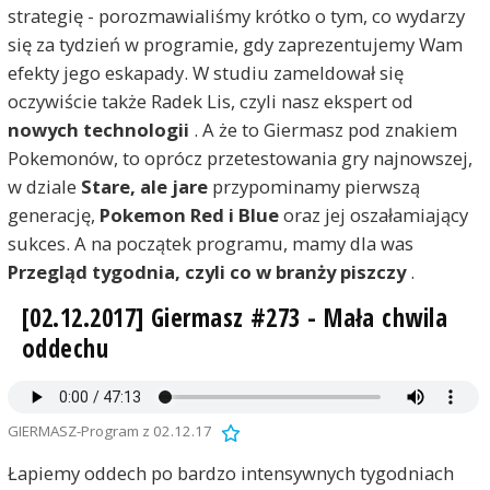
strategię - porozmawialiśmy krótko o tym, co wydarzy
się za tydzień w programie, gdy zaprezentujemy Wam
efekty jego eskapady. W studiu zameldował się
oczywiście także Radek Lis, czyli nasz ekspert od
nowych technologii
. A że to Giermasz pod znakiem
Pokemonów, to oprócz przetestowania gry najnowszej,
w dziale
Stare, ale jare
przypominamy pierwszą
generację,
Pokemon Red i Blue
oraz jej oszałamiający
sukces. A na początek programu, mamy dla was
Przegląd tygodnia, czyli co w branży piszczy
.
[02.12.2017] Giermasz #273 - Mała chwila
oddechu
GIERMASZ-Program z 02.12.17
Łapiemy oddech po bardzo intensywnych tygodniach