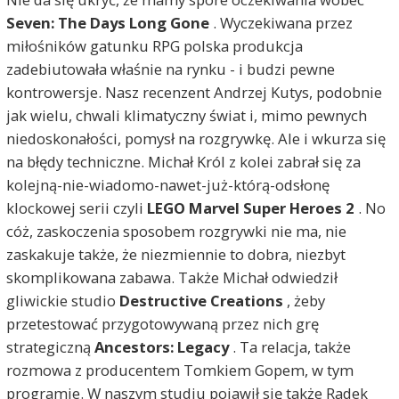
Seven: The Days Long Gone
. Wyczekiwana przez
miłośników gatunku RPG polska produkcja
zadebiutowała właśnie na rynku - i budzi pewne
kontrowersje. Nasz recenzent Andrzej Kutys, podobnie
jak wielu, chwali klimatyczny świat i, mimo pewnych
niedoskonałości, pomysł na rozgrywkę. Ale i wkurza się
na błędy techniczne. Michał Król z kolei zabrał się za
kolejną-nie-wiadomo-nawet-już-którą-odsłonę
klockowej serii czyli
LEGO Marvel Super Heroes 2
. No
cóż, zaskoczenia sposobem rozgrywki nie ma, nie
zaskakuje także, że niezmiennie to dobra, niezbyt
skomplikowana zabawa. Także Michał odwiedził
gliwickie studio
Destructive Creations
, żeby
przetestować przygotowywaną przez nich grę
strategiczną
Ancestors: Legacy
. Ta relacja, także
rozmowa z producentem Tomkiem Gopem, w tym
programie. W naszym studiu pojawił się także Radek