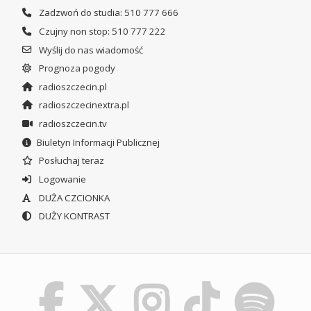
Zadzwoń do studia: 510 777 666
Czujny non stop: 510 777 222
Wyślij do nas wiadomość
Prognoza pogody
radioszczecin.pl
radioszczecinextra.pl
radioszczecin.tv
Biuletyn Informacji Publicznej
Posłuchaj teraz
Logowanie
DUŻA CZCIONKA
DUŻY KONTRAST