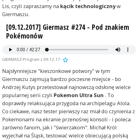
Lis, czyli zapraszamy na
kącik technologiczny
w
Giermaszu.
[09.12.2017] Giermasz #274 - Pod znakiem
Pokémonów
GIERMASZ-Program z 09.12.17
Najsłynniejsze "kieszonkowe potwory" w tym
Giermaszu zajmują bardzo poczesne miejsce - bo
Andrzej Kutys przetestował najnowszą odsłonę wielce
popularnej serii czyli
Pokemon Ultra Sun
. To
doprawdy relaksująca przygoda na archipelagu Alola.
Co ciekawe, nasz tester pierwszy raz miał do czynienia z
Pokemonami na ekranie przenośnej konsoli - i poleca
zarówno fanom, jak i "świerzakom". Michał Król
wyjechał na Śląsk, testować wielce obiecującą polską