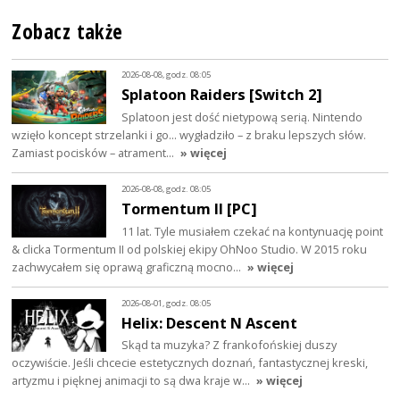
Zobacz także
2026-08-08, godz. 08:05
Splatoon Raiders [Switch 2]
Splatoon jest dość nietypową serią. Nintendo
wzięło koncept strzelanki i go… wygładziło – z braku lepszych słów.
Zamiast pocisków – atrament…
» więcej
2026-08-08, godz. 08:05
Tormentum II [PC]
11 lat. Tyle musiałem czekać na kontynuację point
& clicka Tormentum II od polskiej ekipy OhNoo Studio. W 2015 roku
zachwycałem się oprawą graficzną mocno…
» więcej
2026-08-01, godz. 08:05
Helix: Descent N Ascent
Skąd ta muzyka? Z frankofońskiej duszy
oczywiście. Jeśli chcecie estetycznych doznań, fantastycznej kreski,
artyzmu i pięknej animacji to są dwa kraje w…
» więcej