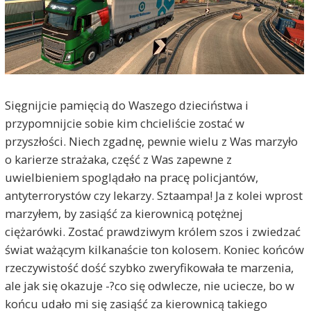
Sięgnijcie pamięcią do Waszego dzieciństwa i
przypomnijcie sobie kim chcieliście zostać w
przyszłości. Niech zgadnę, pewnie wielu z Was marzyło
o karierze strażaka, część z Was zapewne z
uwielbieniem spoglądało na pracę policjantów,
antyterrorystów czy lekarzy. Sztaampa! Ja z kolei wprost
marzyłem, by zasiąść za kierownicą potężnej
ciężarówki. Zostać prawdziwym królem szos i zwiedzać
świat ważącym kilkanaście ton kolosem. Koniec końców
rzeczywistość dość szybko zweryfikowała te marzenia,
ale jak się okazuje -?co się odwlecze, nie uciecze, bo w
końcu udało mi się zasiąść za kierownicą takiego