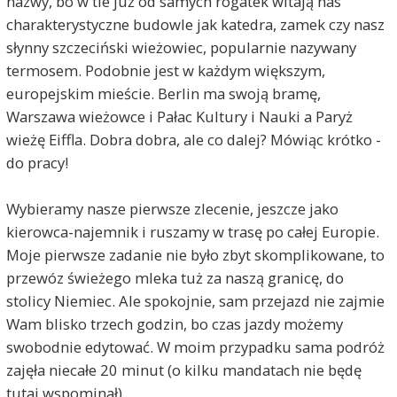
nazwy, bo w tle już od samych rogatek witają nas
charakterystyczne budowle jak katedra, zamek czy nasz
słynny szczeciński wieżowiec, popularnie nazywany
termosem. Podobnie jest w każdym większym,
europejskim mieście. Berlin ma swoją bramę,
Warszawa wieżowce i Pałac Kultury i Nauki a Paryż
wieżę Eiffla. Dobra dobra, ale co dalej? Mówiąc krótko -
do pracy!
Wybieramy nasze pierwsze zlecenie, jeszcze jako
kierowca-najemnik i ruszamy w trasę po całej Europie.
Moje pierwsze zadanie nie było zbyt skomplikowane, to
przewóz świeżego mleka tuż za naszą granicę, do
stolicy Niemiec. Ale spokojnie, sam przejazd nie zajmie
Wam blisko trzech godzin, bo czas jazdy możemy
swobodnie edytować. W moim przypadku sama podróż
zajęła niecałe 20 minut (o kilku mandatach nie będę
tutaj wspominał).