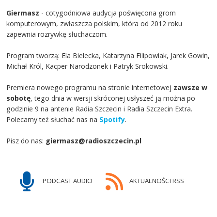
Giermasz
- cotygodniowa audycja poświęcona grom
komputerowym, zwłaszcza polskim, która od 2012 roku
zapewnia rozrywkę słuchaczom.
Program tworzą: Ela Bielecka, Katarzyna Filipowiak, Jarek Gowin,
Michał Król, Kacper Narodzonek i Patryk Srokowski.
Premiera nowego programu na stronie internetowej
zawsze w
sobotę
, tego dnia w wersji skróconej usłyszeć ją można po
godzinie 9 na antenie Radia Szczecin i Radia Szczecin Extra.
Polecamy też słuchać nas na
Spotify
.
Pisz do nas:
giermasz@radioszczecin.pl
PODCAST AUDIO
AKTUALNOŚCI RSS