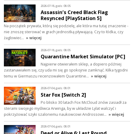
2026-07-18, godz. 08:05
Assassin’s Creed Black Flag
Resynced [PlayStation 5]
Na początek prywata, którą się podzielę, ale która ma tutaj znaczenie -
nie znoszę sterować w grach jednostką pływającą. Czy to łódka, czy
żaglowiec…
» więcej
2026-07-18, godz. 08:05
Quarantine Market Simulator [PC]
Najpierw otwierałem sklep, a dopiero później
zastanawiałem się, czy uda mi się go spokojnie zamknąć. Kilka tygodni
temu w Giermaszu recenzowałem Quarantine…
» więcej
2026-07-04, godz. 08:01
Star Fox [Switch 2]
Po blisko 30 latach Fox McCloud znów zasiadł za
sterami swojego myśliwca Arwinga, by w układzie Lylat walczyć i
pokrzyżować szyki szalonemu naukowcowi Androssowi…
» więcej
2026-07-04, godz. 08:01
Dead or Alive 6: Last Round