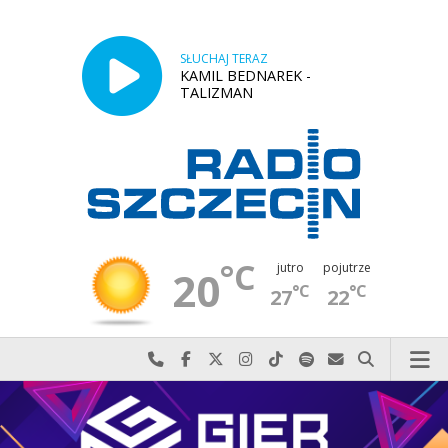
SŁUCHAJ TERAZ
KAMIL BEDNAREK -
TALIZMAN
°C
jutro
pojutrze
20
°C
°C
27
22
Najlepiej po prostu do nas zadzwoń
Odwiedź nas na Facebook-u
Odwiedź nas na X
Odwiedź nas na Instagram-ie
Odwiedź nas na TikTok-u
Szukaj nas na Spotify
Wyślij do nas w
Szukaj