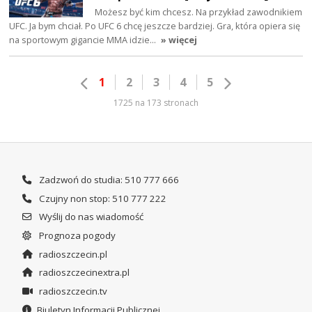
Możesz być kim chcesz. Na przykład zawodnikiem
UFC. Ja bym chciał. Po UFC 6 chcę jeszcze bardziej. Gra, która opiera się
na sportowym gigancie MMA idzie…
» więcej
1
2
3
4
5
1725 na 173 stronach
Zadzwoń do studia: 510 777 666
Czujny non stop: 510 777 222
Wyślij do nas wiadomość
Prognoza pogody
radioszczecin.pl
radioszczecinextra.pl
radioszczecin.tv
Biuletyn Informacji Publicznej