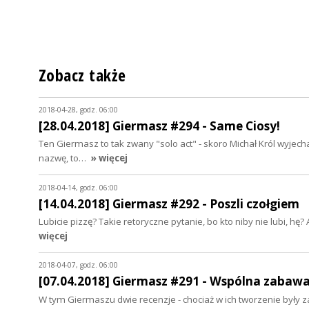
Zobacz także
2018-04-28, godz. 06:00
[28.04.2018] Giermasz #294 - Same Ciosy!
Ten Giermasz to tak zwany "solo act" - skoro Michał Król wyjecha
nazwę, to…
» więcej
2018-04-14, godz. 06:00
[14.04.2018] Giermasz #292 - Poszli czołgiem
Lubicie pizzę? Takie retoryczne pytanie, bo kto niby nie lubi, hę?
więcej
2018-04-07, godz. 06:00
[07.04.2018] Giermasz #291 - Wspólna zabaw
W tym Giermaszu dwie recenzje - chociaż w ich tworzenie były