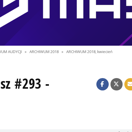
WUM AUDYCJI
»
ARCHIWUM 2018
»
ARCHIWUM 2018, kwiecień
sz #293 -