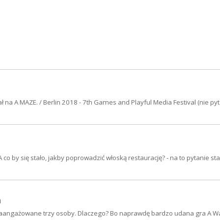
ł na A MAZE. / Berlin 2018 - 7th Games and Playful Media Festival (nie pyt
 A co by się stało, jakby poprowadzić włoską restaurację? - na to pytanie st
a
 zaangażowane trzy osoby. Dlaczego? Bo naprawdę bardzo udana gra A W