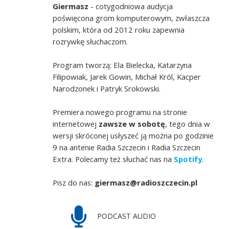
Giermasz
- cotygodniowa audycja
poświęcona grom komputerowym, zwłaszcza
polskim, która od 2012 roku zapewnia
rozrywkę słuchaczom.
Program tworzą: Ela Bielecka, Katarzyna
Filipowiak, Jarek Gowin, Michał Król, Kacper
Narodzonek i Patryk Srokowski.
Premiera nowego programu na stronie
internetowej
zawsze w sobotę
, tego dnia w
wersji skróconej usłyszeć ją można po godzinie
9 na antenie Radia Szczecin i Radia Szczecin
Extra. Polecamy też słuchać nas na
Spotify
.
Pisz do nas:
giermasz@radioszczecin.pl
PODCAST AUDIO