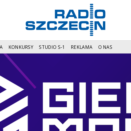
A
KONKURSY
STUDIO S-1
REKLAMA
O NAS