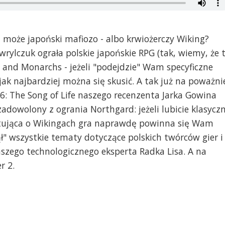
 może japoński mafiozo - albo krwiożerczy Wiking?
ylczuk ograła polskie japońskie RPG (tak, wiemy, że 
n and Monarchs - jeżeli "podejdzie" Wam specyficzne
ak najbardziej można się skusić. A tak już na poważni
 6: The Song of Life naszego recenzenta Jarka Gowina
adowolony z ogrania Northgard: jeżeli lubicie klasycz
aktująca o Wikingach gra naprawdę powinna się Wam
ł" wszystkie tematy dotyczące polskich twórców gier i
zego technologicznego eksperta Radka Lisa. A na
r 2.