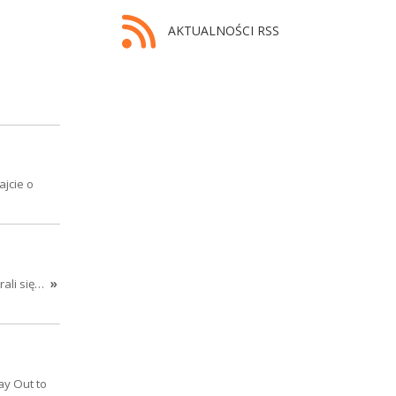
AKTUALNOŚCI RSS
ajcie o
arali się…
»
ay Out to