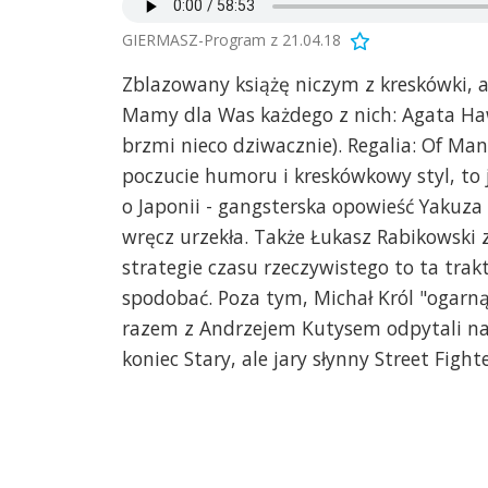
GIERMASZ-Program z 21.04.18
Zblazowany książę niczym z kreskówki, a
Mamy dla Was każdego z nich: Agata Hawr
brzmi nieco dziwacznie). Regalia: Of Ma
poczucie humoru i kreskówkowy styl, to j
o Japonii - gangsterska opowieść Yakuza
wręcz urzekła. Także Łukasz Rabikowski z
strategie czasu rzeczywistego to ta tr
spodobać. Poza tym, Michał Król "ogarną
razem z Andrzejem Kutysem odpytali nas
koniec Stary, ale jary słynny Street Fighte