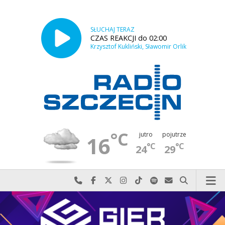
SŁUCHAJ TERAZ
CZAS REAKCJI do 02:00
Krzysztof Kukliński, Sławomir Orlik
°C
jutro
pojutrze
16
°C
°C
24
29
Najlepiej po prostu do nas zadzwoń
Odwiedź nas na Facebook-u
Odwiedź nas na X
Odwiedź nas na Instagram-ie
Odwiedź nas na TikTok-u
Szukaj nas na Spotify
Wyślij do nas w
Szukaj