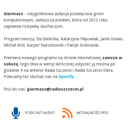
Giermasz
- cotygodniowa audycja poświęcona grom
komputerowym, zwłaszcza polskim, która od 2012 roku
zapewnia rozrywkę słuchaczom.
Program tworzą: Ela Bielecka, Katarzyna Filipowiak, Jarek Gowin,
Michał Król, Kacper Narodzonek i Patryk Srokowski.
Premiera nowego programu na stronie internetowej
zawsze w
sobotę
, tego dnia w wersji skróconej usłyszeć ją można po
godzinie 9 na antenie Radia Szczecin i Radia Szczecin Extra.
Polecamy też słuchać nas na
Spotify
.
Pisz do nas:
giermasz@radioszczecin.pl
PODCAST AUDIO
AKTUALNOŚCI RSS