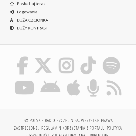
Posłuchaj teraz
Logowanie
DUŻA CZCIONKA
DUŻY KONTRAST
© POLSKIE RADIO SZCZECIN SA. WSZYSTKIE PRAWA
ZASTRZEŻONE.
REGULAMIN KORZYSTANIA Z PORTALU
POLITYKA
PRYWATNOŚCI
BIULETYN INFORMACJI PUBLICZNEJ