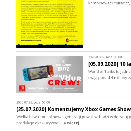
kombinować i "piracić", 
2020-09-05, godz. 06:00
[05.09.2020] 10 l
World of Tanks to jedna
mają ponad 4 miliony z
2020-07-25, godz. 06:00
[25.07.2020] Komentujemy Xbox Games Show
Wielka bitwa konsol nowej generacji powoli wchodzi w decydującą
produkcje ekskluzywne…
» więcej