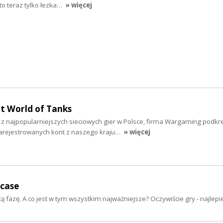
to teraz tylko łezka…
» więcej
at World of Tanks
 z najpopularniejszych sieciowych gier w Polsce, firma Wargaming podkre
arejestrowanych kont z naszego kraju…
» więcej
case
 fazę. A co jest w tym wszystkim najważniejsze? Oczywiście gry - najlepie