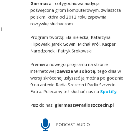
Giermasz
- cotygodniowa audycja
poświęcona grom komputerowym, zwłaszcza
polskim, która od 2012 roku zapewnia
rozrywkę słuchaczom.
i
Program tworzą: Ela Bielecka, Katarzyna
Filipowiak, Jarek Gowin, Michał Król, Kacper
Narodzonek i Patryk Srokowski.
Premiera nowego programu na stronie
internetowej
zawsze w sobotę
, tego dnia w
wersji skróconej usłyszeć ją można po godzinie
9 na antenie Radia Szczecin i Radia Szczecin
Extra. Polecamy też słuchać nas na
Spotify
.
Pisz do nas:
giermasz@radioszczecin.pl
PODCAST AUDIO