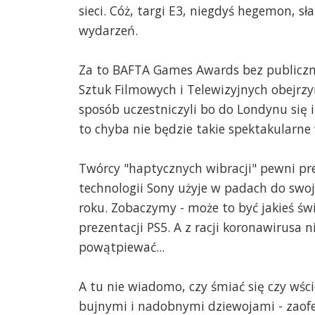
sieci. Cóż, targi E3, niegdyś hegemon, s
wydarzeń.
Za to BAFTA Games Awards bez publiczno
Sztuk Filmowych i Telewizyjnych obejrz
sposób uczestniczyli bo do Londynu się i
to chyba nie będzie takie spektakularne
Twórcy "haptycznych wibracji" pewni pre
technologii Sony użyje w padach do swo
roku. Zobaczymy - może to być jakieś świ
prezentacji PS5. A z racji koronawirusa
powątpiewać...
A tu nie wiadomo, czy śmiać się czy wści
bujnymi i nadobnymi dziewojami - zaofe