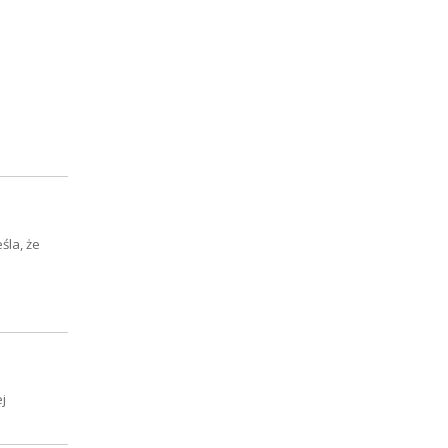
śla, że
j