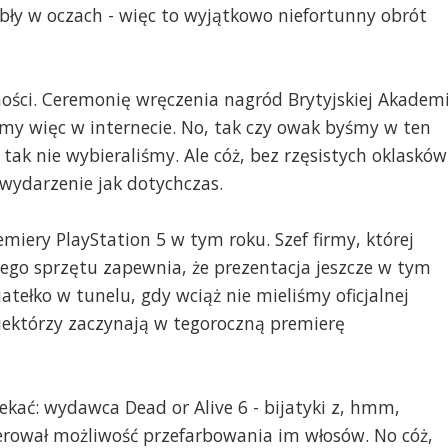
łabły w oczach - więc to wyjątkowo niefortunny obrót
ści. Ceremonię wręczenia nagród Brytyjskiej Akademi
ymy więc w internecie. No, tak czy owak byśmy w ten
 tak nie wybieraliśmy. Ale cóż, bez rzęsistych oklasków
 wydarzenie jak dotychczas.
miery PlayStation 5 w tym roku. Szef firmy, której
jego sprzętu zapewnia, że prezentacja jeszcze w tym
atełko w tunelu, gdy wciąż nie mieliśmy oficjalnej
 niektórzy zaczynają w tegoroczną premierę
ekać: wydawca Dead or Alive 6 - bijatyki z, hmm,
rował możliwość przefarbowania im włosów. No cóż,