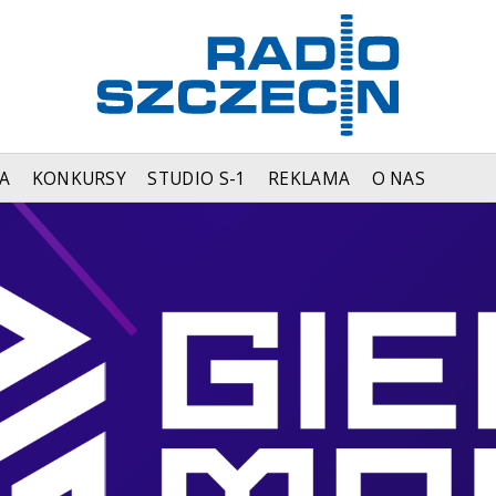
A
KONKURSY
STUDIO S-1
REKLAMA
O NAS