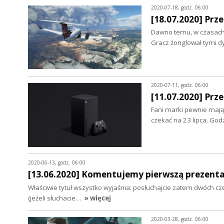
2020-07-18, godz. 06:00
[18.07.2020] Prz
Dawno temu, w czasach, 
Gracz żonglował tymi d
2020-07-11, godz. 06:00
[11.07.2020] Prz
Fani marki pewnie mają 
czekać na 23 lipca. God
2020-06-13, godz. 06:00
[13.06.2020] Komentujemy pierwszą prezenta
Właściwie tytuł wszystko wyjaśnia: posłuchajcie zatem dwóch 
(jeżeli słuchacie…
» więcej
2020-03-28, godz. 06:00