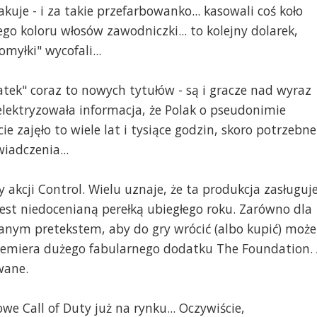
kuje - i za takie przefarbowanko... kasowali coś koło
ego koloru włosów zawodniczki... to kolejny dolarek,
omyłki" wycofali...
atek" coraz to nowych tytułów - są i gracze nad wyraz
lektryzowała informacja, że Polak o pseudonimie
cie zajęło to wiele lat i tysiące godzin, skoro potrzebne
iadczenia...
 akcji Control. Wielu uznaje, że ta produkcja zasługuj
jest niedocenianą perełką ubiegłego roku. Zarówno dla
anym pretekstem, aby do gry wrócić (albo kupić) może
remiera dużego fabularnego dodatku The Foundation.
wane.
we Call of Duty już na rynku... Oczywiście,