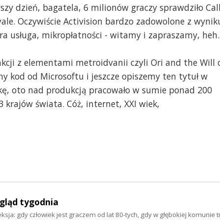
szy dzień, bagatela, 6 milionów graczy sprawdziło Cal
oyale. Oczywiście Activision bardzo zadowolone z wynik
ra usługa, mikropłatności - witamy i zapraszamy, heh..
ji z elementami metroidvanii czyli Ori and the Will 
my kod od Microsoftu i jeszcze opiszemy ten tytuł w
tkę, oto nad produkcją pracowało w sumie ponad 200
 krajów świata. Cóż, internet, XXI wiek,
egląd tygodnia
eksja: gdy człowiek jest graczem od lat 80-tych, gdy w głębokiej komunie 