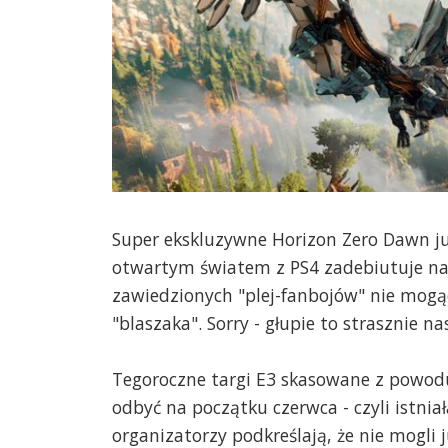
Super ekskluzywne Horizon Zero Dawn już 
otwartym światem z PS4 zadebiutuje na PC
zawiedzionych "plej-fanbojów" nie mogąc
"blaszaka". Sorry - głupie to strasznie 
Tegoroczne targi E3 skasowane z powod
odbyć na początku czerwca - czyli istnia
organizatorzy podkreślają, że nie mogli 