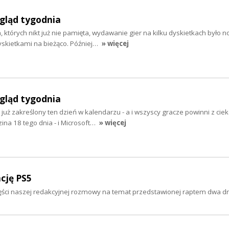
egląd tygodnia
których nikt już nie pamięta, wydawanie gier na kilku dyskietkach było n
yskietkami na bieżąco. Później…
» więcej
egląd tygodnia
już zakreślony ten dzień w kalendarzu - a i wszyscy gracze powinni z cie
zina 18 tego dnia - i Microsoft…
» więcej
cję PS5
części naszej redakcyjnej rozmowy na temat przedstawionej raptem dwa d