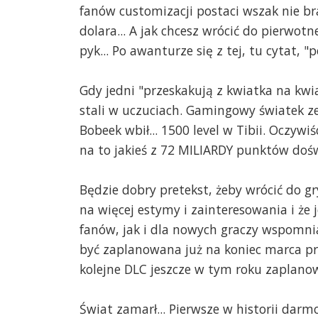
fanów customizacji postaci wszak nie bra
dolara... A jak chcesz wrócić do pierwotn
pyk... Po awanturze się z tej, tu cytat, "p
Gdy jedni "przeskakują z kwiatka na kwi
stali w uczuciach. Gamingowy światek ze
Bobeek wbił... 1500 level w Tibii. Oczywiś
na to jakieś z 72 MILIARDY punktów dośw
Będzie dobry pretekst, żeby wrócić do gry
na więcej estymy i zainteresowania i że 
fanów, jak i dla nowych graczy wspomni
być zaplanowana już na koniec marca p
kolejne DLC jeszcze w tym roku zaplano
Świat zamarł... Pierwsze w historii darmo