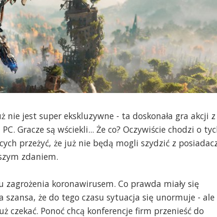
nie jest super ekskluzywne - ta doskonała gra akcji z
. Gracze są wściekli... Że co? Oczywiście chodzi o ty
ych przeżyć, że już nie będą mogli szydzić z posiadac
naszym zdaniem.
u zagrożenia koronawirusem. Co prawda miały się
ła szansa, że do tego czasu sytuacja się unormuje - ale
już czekać. Ponoć chcą konferencje firm przenieść do