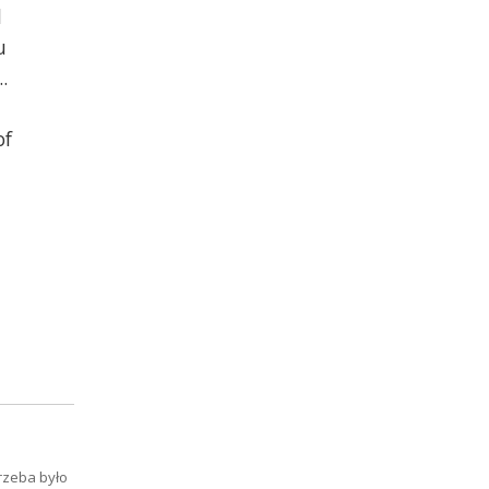
l
u
.
of
trzeba było