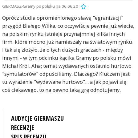
GIERMASZ-Gramy po polsku na 06.06.20
Oprócz studia opromienionego sławą "egranizacji"
przygód Białego Wilka, co oczywiście pewnie już wiecie,
na polskim rynku istnieje przynajmniej kilka innych
firm, które mocno już namieszały na światowym rynku.
I tak się złożyło, że o tych dużych graczach - między
innymi - w tym odcinku kącika Gramy po polsku mówi
Michał Król. Aha: temat wydawanych ostatnio hurtowo
"symulatorów" odpuściliśmy. Dlaczego? Kluczem jest
tu wyrażenie "wydawane hurtowo"... a jak pojawi się
coś ciekawego, to na pewno taką grę odnotujemy.
AUDYCJE GIERMASZU
RECENZJE
SPIS RECENZJI