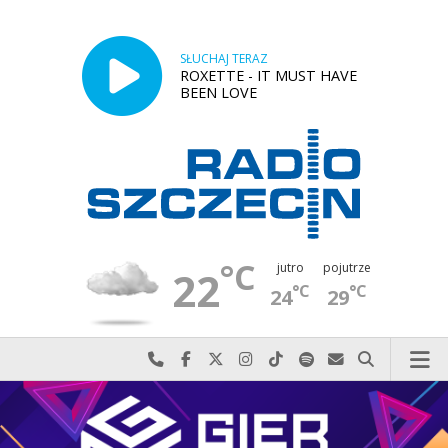
SŁUCHAJ TERAZ
ROXETTE - IT MUST HAVE
BEEN LOVE
°C
jutro
pojutrze
22
°C
°C
24
29
Najlepiej po prostu do nas zadzwoń
Odwiedź nas na Facebook-u
Odwiedź nas na X
Odwiedź nas na Instagram-ie
Odwiedź nas na TikTok-u
Szukaj nas na Spotify
Wyślij do nas w
Szukaj