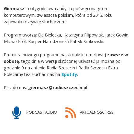
Giermasz
- cotygodniowa audycja poświęcona grom
komputerowym, zwłaszcza polskim, która od 2012 roku
zapewnia rozrywkę słuchaczom.
Program tworzą: Ela Bielecka, Katarzyna Filipowiak, Jarek Gowin,
Michał Król, Kacper Narodzonek i Patryk Srokowski.
Premiera nowego programu na stronie internetowej
zawsze w
sobotę
, tego dnia w wersji skróconej usłyszeć ją można po
godzinie 9 na antenie Radia Szczecin i Radia Szczecin Extra.
Polecamy też słuchać nas na
Spotify
.
Pisz do nas:
giermasz@radioszczecin.pl
PODCAST AUDIO
AKTUALNOŚCI RSS