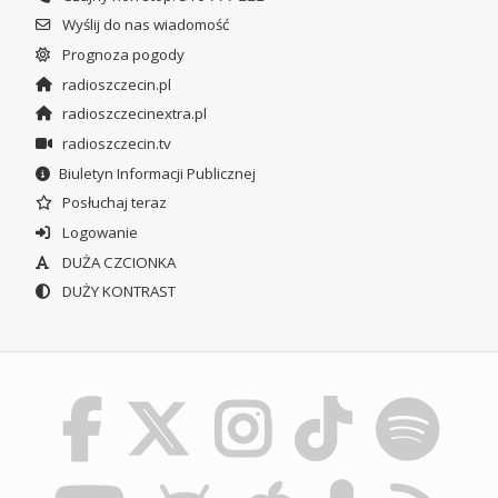
Wyślij do nas wiadomość
Prognoza pogody
radioszczecin.pl
radioszczecinextra.pl
radioszczecin.tv
Biuletyn Informacji Publicznej
Posłuchaj teraz
Logowanie
DUŻA CZCIONKA
DUŻY KONTRAST