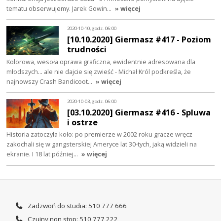
tematu obserwujemy. Jarek Gowin…
» więcej
2020-10-10, godz. 06:00
[10.10.2020] Giermasz #417 - Poziom
trudności
Kolorowa, wesoła oprawa graficzna, ewidentnie adresowana dla
młodszych... ale nie dajcie się zwieść - Michał Król podkreśla, że
najnowszy Crash Bandicoot…
» więcej
2020-10-03, godz. 06:00
[03.10.2020] Giermasz #416 - Spluwa
i ostrze
Historia zatoczyła koło: po premierze w 2002 roku gracze wręcz
zakochali się w gangsterskiej Ameryce lat 30-tych, jaką widzieli na
ekranie. I 18 lat później…
» więcej
Zadzwoń do studia: 510 777 666
Czujny non stop: 510 777 222