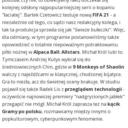
kolejnej odsłony najpopularniejszej serii o kopaniu
"łaciatej". Bartek Czetowicz testuje nową
FIFA 21
- a
niezależnie od tego, co sądzi nasz redakcyjny kolega, i
tak ta produkcja sprzeda się jak "świeże bułeczki". Więc,
dla odmiany, w tym programie postanowiliśmy także
opowiedzieć o totalnie niepoważnym potraktowaniu
piłki nożnej w
Alpaca Ball: Allstars
. Michał Król lubi to.
Tymczasem Andrzej Kutys wybrał się do
średniowiecznych Chin, gdzie w
9 Monkeys of Shaolin
walczy z najeźdźcami w klasycznej, chodzonej bijatyce.
Gra to niezła, acz do świetnej oceny brakuje. W studiu
pojawił się także Radek Lis z
przeglądem technologii
-
oczywiście najnowszej premiery "nadgryzionych jabłek"
przegapić nie mógł. Michał Król zaprasza też na
kącik
Gramy po polsku
, rozmawiamy między innymi o
popkulturowym, cyberpunkowym fenomenie.