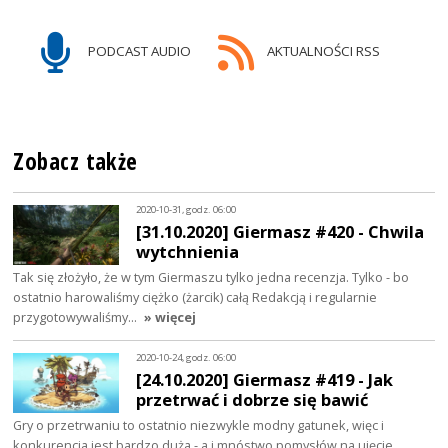
PODCAST AUDIO
AKTUALNOŚCI RSS
Zobacz także
2020-10-31, godz. 06:00
[31.10.2020] Giermasz #420 - Chwila
wytchnienia
Tak się złożyło, że w tym Giermaszu tylko jedna recenzja. Tylko - bo
ostatnio harowaliśmy ciężko (żarcik) całą Redakcją i regularnie
przygotowywaliśmy…
» więcej
2020-10-24, godz. 06:00
[24.10.2020] Giermasz #419 - Jak
przetrwać i dobrze się bawić
Gry o przetrwaniu to ostatnio niezwykle modny gatunek, więc i
konkurencja jest bardzo duża - a i mnóstwo pomysłów na ujęcie