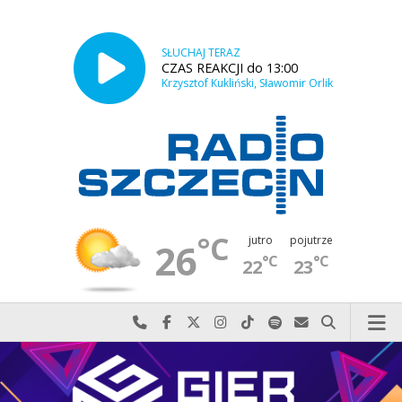
SŁUCHAJ TERAZ
CZAS REAKCJI do 13:00
Krzysztof Kukliński, Sławomir Orlik
°C
jutro
pojutrze
26
°C
°C
22
23
Najlepiej po prostu do nas zadzwoń
Odwiedź nas na Facebook-u
Odwiedź nas na X
Odwiedź nas na Instagram-ie
Odwiedź nas na TikTok-u
Szukaj nas na Spotify
Wyślij do nas w
Szukaj