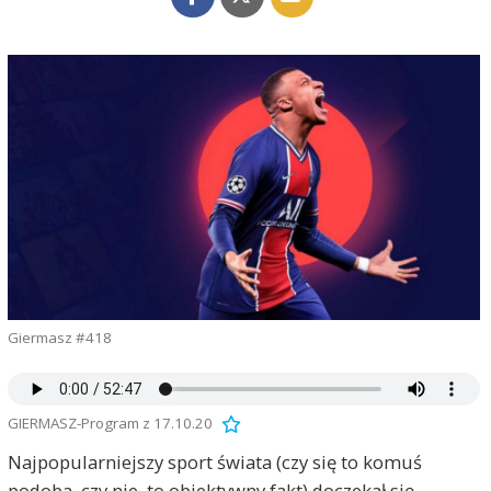
Giermasz #418
GIERMASZ-Program z 17.10.20
Najpopularniejszy sport świata (czy się to komuś
podoba, czy nie, to obiektywny fakt) doczekał się