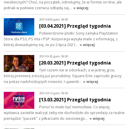
nieobecnych? Choć, na początek, odnotujmy, że w formie on-line, ale
jednak w połowie czerwca odbędą się…
» więcej
2021-04-03, godz. 06:00
[03.04.2021] Przegląd tygodnia
Potwierdzone plotki: Sony zamyka PlayStation
Store dla PS3, PS Vita i PSP. Korporacja wysyła maile z informacją, z
której dowiadujemy się, że po 2 lipca 2021…
» więcej
2021-03-20, godz. 06:00
[20.03.2021] Przegląd tygodnia
Tym razem nie w odcinkach, a w jednej grze,
której premierę zresztą już poznaliśmy. Square Enix zaprosiło graczy
na pokaz nadchodzących nowości. I ujawnili…
» więcej
2021-03-13, godz. 06:00
[13.03.2021] Przegląd tygodnia
Ponoć to miało być niemożliwe. Co więcej,
wydawca zaciekle walczył, żeby nie dochodziło do sprzedaży za realne
pieniądze "paczek" z piłkarzami do sieciowego…
» więcej