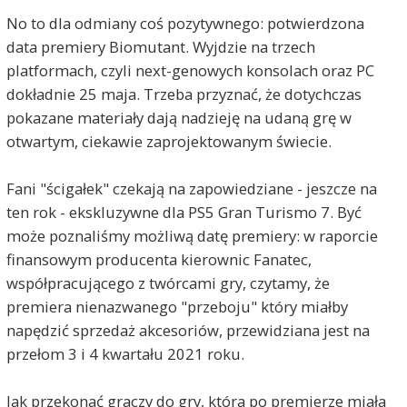
No to dla odmiany coś pozytywnego: potwierdzona
data premiery Biomutant. Wyjdzie na trzech
platformach, czyli next-genowych konsolach oraz PC
dokładnie 25 maja. Trzeba przyznać, że dotychczas
pokazane materiały dają nadzieję na udaną grę w
otwartym, ciekawie zaprojektowanym świecie.
Fani "ścigałek" czekają na zapowiedziane - jeszcze na
ten rok - ekskluzywne dla PS5 Gran Turismo 7. Być
może poznaliśmy możliwą datę premiery: w raporcie
finansowym producenta kierownic Fanatec,
współpracującego z twórcami gry, czytamy, że
premiera nienazwanego "przeboju" który miałby
napędzić sprzedaż akcesoriów, przewidziana jest na
przełom 3 i 4 kwartału 2021 roku.
Jak przekonać graczy do gry, która po premierze miała