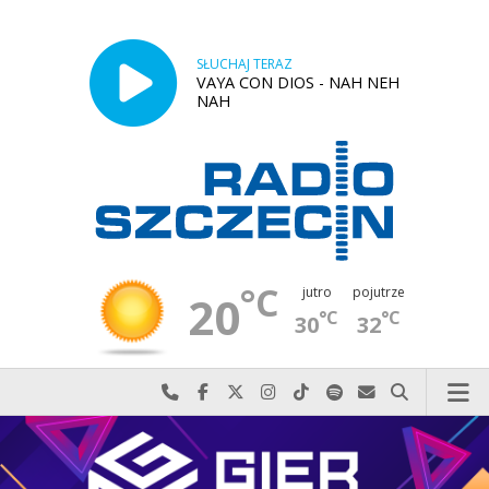
SŁUCHAJ TERAZ
VAYA CON DIOS - NAH NEH
NAH
°C
jutro
pojutrze
20
°C
°C
30
32
Najlepiej po prostu do nas zadzwoń
Odwiedź nas na Facebook-u
Odwiedź nas na X
Odwiedź nas na Instagram-ie
Odwiedź nas na TikTok-u
Szukaj nas na Spotify
Wyślij do nas w
Szukaj