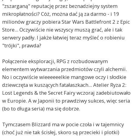
"zszarganą" reputację przez beznadziejny system
mikropłatności? Cóż, można dać ją za darmo - i 19
milionów graczy pobiera Star Wars Battlefront 2 z Epic
Store... Oczywiście nie wszyscy muszą grać, ale i tak
serwery padły. I jakże łatwiej teraz myśleć o robieniu
"trójki", prawda?
Połączenie eksploracji, RPG z rozbudowanym
elementem wytwarzania przedmiotów czyli alchemii.
No i oczywiście wieeeeeelkie mangowe oczy i słodkie
dziewczęta w kuszących fatałaszkach... Atelier Ryza 2:
Lost Legends & the Secret Fairy wczoraj zadebiutowało
w Europie. A w Japonii to prawdziwy sukces, więc seria
(bo to długa seria) ma się dobrze.
Tymczasem Blizzard ma w pocie czoła i w tajemnicy
(choć już nie tak ścisłej, skoro są przecieki i plotki)