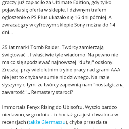
graczy już zapłaciło za Ultimate Edition, gdy tylko
pojawiła się oferta w sklepie. I dziwnym trafem
ogłoszenie o PS Plus ukazało się 16 dni później. A
zwracać gry w cyfrowym sklepie Sony można do 14
dni...
25 lat marki Tomb Raider. Twórcy zamierzają
świętować... I właściwie tyle wiadomo. Na pewno nie
ma co się spodziewać najnowszej "dużej" odsłony.
Zresztą, przy wieloletnim trybie pracy nad grami AAA
nie jest to chyba w sumie nic dziwnego. Na razie
słyszymy o tym, że twórcy zapewnią nam "nostalgiczną
zawartość"... Remastery staroci?
Immortals Fenyx Rising do Ubisoftu. Wyszło bardzo
niedawno, w grudniu - i chociaż gra jest chwalona w
recenzjach (
także Giermaszu
), chyba przeszła ta