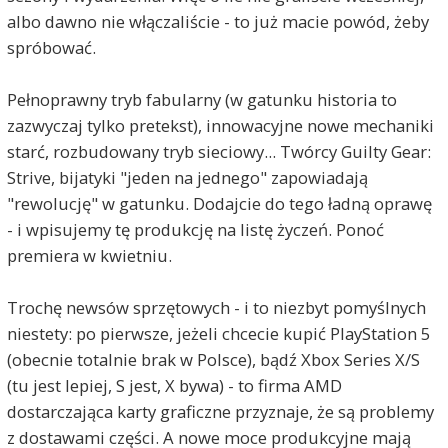
albo dawno nie włączaliście - to już macie powód, żeby
spróbować.
Pełnoprawny tryb fabularny (w gatunku historia to
zazwyczaj tylko pretekst), innowacyjne nowe mechaniki
starć, rozbudowany tryb sieciowy... Twórcy Guilty Gear:
Strive, bijatyki "jeden na jednego" zapowiadają
"rewolucję" w gatunku. Dodajcie do tego ładną oprawę
- i wpisujemy tę produkcję na listę życzeń. Ponoć
premiera w kwietniu.
Trochę newsów sprzętowych - i to niezbyt pomyślnych
niestety: po pierwsze, jeżeli chcecie kupić PlayStation 5
(obecnie totalnie brak w Polsce), bądź Xbox Series X/S
(tu jest lepiej, S jest, X bywa) - to firma AMD
dostarczająca karty graficzne przyznaje, że są problemy
z dostawami części. A nowe moce produkcyjne mają