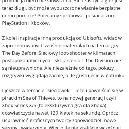
produkcja nieco niezauważona. Ale czas życia gier jest
teraz długi, być może wypuszczone właśnie bezpłatne
demo pomoże? Polecamy spróbować posiadaczom
PlayStation i Xboxów.
Z kolei inspiracje inną produkcją od Ubisoftu widać w
zaprezentowanych właśnie materiałach na temat gry
The Day Before. Sieciowy loot-shooter w klimatach
postapokaliptycznych... skojarzenia z The Division nie
są nieuprawnione. Ale niezależnie od tego, pokazy
rozgrywki wyglądają zacnie, o ile gustujecie w gatunku.
I jeszcze w temacie "sieciówek" - jeżeli bawiliście się w
pirackim Sea of Thieves, to na nowej generacji czyli
Xbox Series X/S (to ekskluzywna gra dla Xboxa)
doświadczycie nawet 120 klatek na sekundę. Oprócz
usprawnień graficznych twórcy zapowiedzieli nowe
sezony i wydarzenia. Więc o ile nie graliście wcześniej,