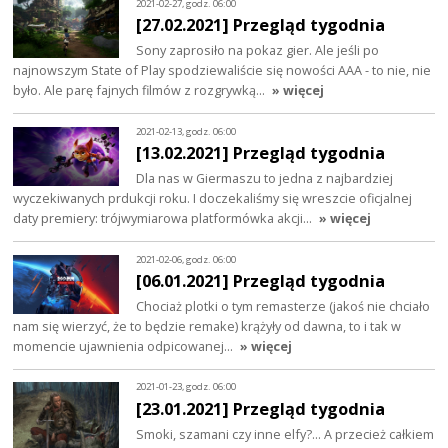
2021-02-27, godz. 06:00
[27.02.2021] Przegląd tygodnia
Sony zaprosiło na pokaz gier. Ale jeśli po
najnowszym State of Play spodziewaliście się nowości AAA - to nie, nie
było. Ale parę fajnych filmów z rozgrywką…
» więcej
2021-02-13, godz. 06:00
[13.02.2021] Przegląd tygodnia
Dla nas w Giermaszu to jedna z najbardziej
wyczekiwanych prdukcji roku. I doczekaliśmy się wreszcie oficjalnej
daty premiery: trójwymiarowa platformówka akcji…
» więcej
2021-02-06, godz. 06:00
[06.01.2021] Przegląd tygodnia
Chociaż plotki o tym remasterze (jakoś nie chciało
nam się wierzyć, że to będzie remake) krążyły od dawna, to i tak w
momencie ujawnienia odpicowanej…
» więcej
2021-01-23, godz. 06:00
[23.01.2021] Przegląd tygodnia
Smoki, szamani czy inne elfy?... A przecież całkiem