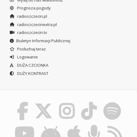
Prognoza pogody
radioszczecin.pl
radioszczecinextra.pl
radioszczecin.tv
Biuletyn Informacji Publicznej
Posłuchaj teraz
Logowanie
DUŻA CZCIONKA
DUŻY KONTRAST