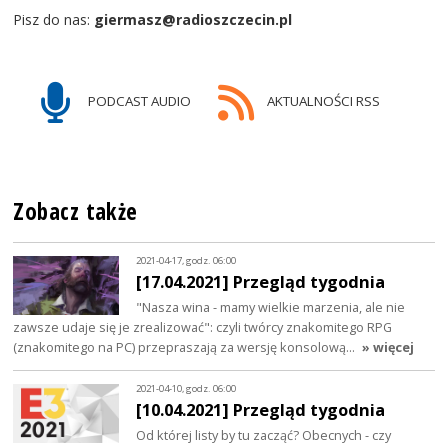
Pisz do nas:
giermasz@radioszczecin.pl
PODCAST AUDIO
AKTUALNOŚCI RSS
Zobacz także
2021-04-17, godz. 06:00
[17.04.2021] Przegląd tygodnia
"Nasza wina - mamy wielkie marzenia, ale nie
zawsze udaje się je zrealizować": czyli twórcy znakomitego RPG
(znakomitego na PC) przepraszają za wersję konsolową…
» więcej
2021-04-10, godz. 06:00
[10.04.2021] Przegląd tygodnia
Od której listy by tu zacząć? Obecnych - czy