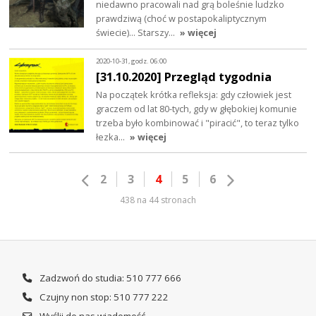
niedawno pracowali nad grą boleśnie ludzko
prawdziwą (choć w postapokaliptycznym
świecie)... Starszy…
» więcej
2020-10-31, godz. 06:00
[31.10.2020] Przegląd tygodnia
Na początek krótka refleksja: gdy człowiek jest
graczem od lat 80-tych, gdy w głębokiej komunie
trzeba było kombinować i "piracić", to teraz tylko
łezka…
» więcej
2
3
4
5
6
438 na 44 stronach
Zadzwoń do studia: 510 777 666
Czujny non stop: 510 777 222
Wyślij do nas wiadomość