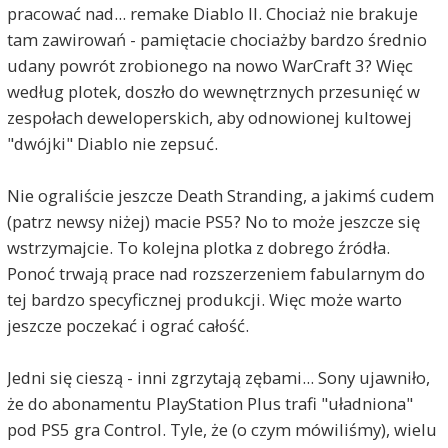
pracować nad... remake Diablo II. Chociaż nie brakuje
tam zawirowań - pamiętacie chociażby bardzo średnio
udany powrót zrobionego na nowo WarCraft 3? Więc
według plotek, doszło do wewnętrznych przesunięć w
zespołach deweloperskich, aby odnowionej kultowej
"dwójki" Diablo nie zepsuć.
Nie ograliście jeszcze Death Stranding, a jakimś cudem
(patrz newsy niżej) macie PS5? No to może jeszcze się
wstrzymajcie. To kolejna plotka z dobrego źródła.
Ponoć trwają prace nad rozszerzeniem fabularnym do
tej bardzo specyficznej produkcji. Więc może warto
jeszcze poczekać i ograć całość.
Jedni się cieszą - inni zgrzytają zębami... Sony ujawniło,
że do abonamentu PlayStation Plus trafi "uładniona"
pod PS5 gra Control. Tyle, że (o czym mówiliśmy), wielu