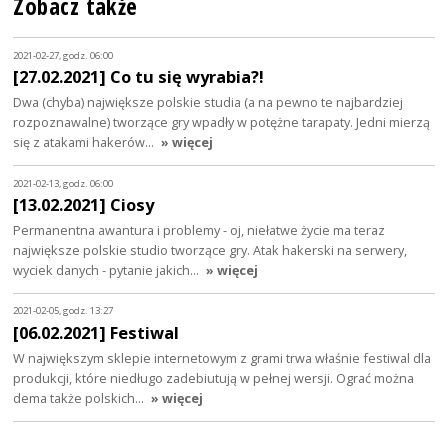
Zobacz także
2021-02-27, godz. 06:00
[27.02.2021] Co tu się wyrabia?!
Dwa (chyba) największe polskie studia (a na pewno te najbardziej
rozpoznawalne) tworzące gry wpadły w potężne tarapaty. Jedni mierzą
się z atakami hakerów…
» więcej
2021-02-13, godz. 06:00
[13.02.2021] Ciosy
Permanentna awantura i problemy - oj, niełatwe życie ma teraz
największe polskie studio tworzące gry. Atak hakerski na serwery,
wyciek danych - pytanie jakich…
» więcej
2021-02-05, godz. 13:27
[06.02.2021] Festiwal
W największym sklepie internetowym z grami trwa właśnie festiwal dla
produkcji, które niedługo zadebiutują w pełnej wersji. Ograć można
dema także polskich…
» więcej