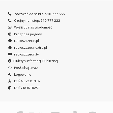
Zadzwoń do studia: 510 777 666
Czujny non stop: 510 777 222
Wyślij do nas wiadomość
Prognoza pogody
radioszczecin.pl
radioszczecinextra.pl
radioszczecin.tv
Biuletyn Informacji Publicznej
Posłuchaj teraz
Logowanie
DUŻA CZCIONKA
DUŻY KONTRAST