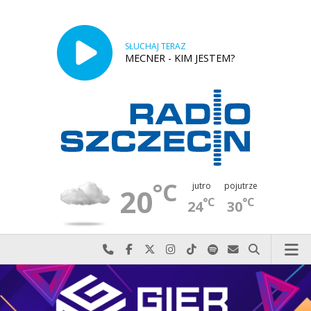
SŁUCHAJ TERAZ
MECNER - KIM JESTEM?
°C
jutro
pojutrze
20
°C
°C
24
30
Najlepiej po prostu do nas zadzwoń
Odwiedź nas na Facebook-u
Odwiedź nas na X
Odwiedź nas na Instagram-ie
Odwiedź nas na TikTok-u
Szukaj nas na Spotify
Wyślij do nas w
Szukaj