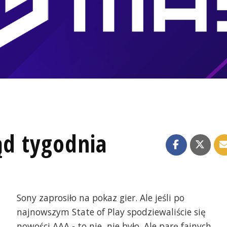
ąd tygodnia
Sony zaprosiło na pokaz gier. Ale jeśli po
najnowszym State of Play spodziewaliście się
nowości AAA - to nie, nie było. Ale parę fajnych