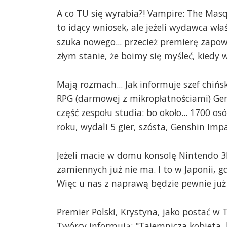
A co TU się wyrabia?! Vampire: The Mas
to idący wniosek, ale jeżeli wydawca w
szuka nowego... przecież premierę zapow
złym stanie, że boimy się myśleć, kiedy w
Mają rozmach... Jak informuje szef chiń
RPG (darmowej z mikropłatnościami) Gens
część zespołu studia: bo około... 1700 os
roku, wydali 5 gier, szósta, Genshin Imp
Jeżeli macie w domu konsolę Nintendo 3DS
zamiennych już nie ma. I to w Japonii, g
Więc u nas z naprawą będzie pewnie już 
Premier Polski, Krystyna, jako postać w T
Twórcy informują: "Tajemnicza kobieta, 