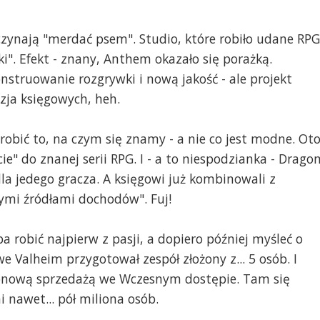
aczynają "merdać psem". Studio, które robiło udane RPG
ki". Efekt - znany, Anthem okazało się porażką.
nstruowanie rozgrywki i nową jakość - ale projekt
zja księgowych, heh.
robić to, na czym się znamy - a nie co jest modne. Ot
" do znanej serii RPG. I - a to niespodzianka - Drago
la jedego gracza. A księgowi już kombinowali z
ymi źródłami dochodów". Fuj!
a robić najpierw z pasji, a dopiero później myśleć o
 Valheim przygotował zespół złożony z... 5 osób. I
onową sprzedażą we Wczesnym dostępie. Tam się
 nawet... pół miliona osób.