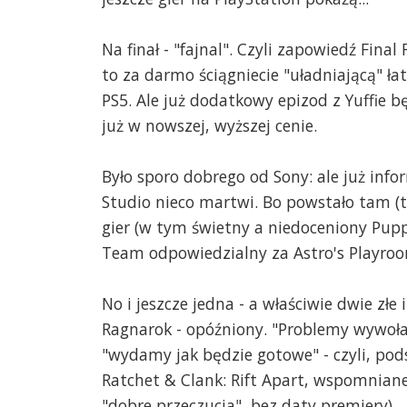
Na finał - "fajnal". Czyli zapowiedź Fina
to za darmo ściągniecie "uładniającą" ła
PS5. Ale już dodatkowy epizod z Yuffie 
już w nowszej, wyższej cenie.
Było sporo dobrego od Sony: ale już info
Studio nieco martwi. Bo powstało tam (
gier (w tym świetny a niedoceniony Pupp
Team odpowiedzialny za Astro's Playro
No i jeszcze jedna - a właściwie dwie zł
Ragnarok - opóźniony. "Problemy wywoł
"wydamy jak będzie gotowe" - czyli, p
Ratchet & Clank: Rift Apart, wspomniane
"dobre przeczucia", bez daty premiery).