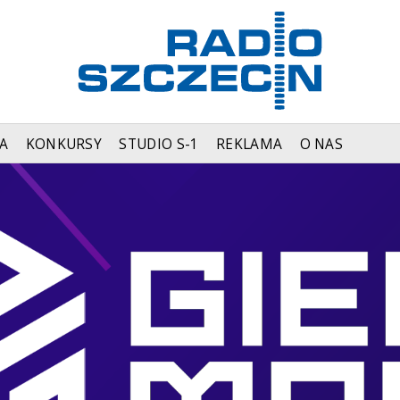
A
KONKURSY
STUDIO S-1
REKLAMA
O NAS