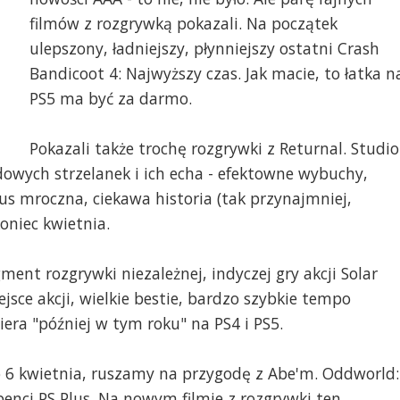
filmów z rozgrywką pokazali. Na początek
ulepszony, ładniejszy, płynniejszy ostatni Crash
Bandicoot 4: Najwyższy czas. Jak macie, to łatka n
PS5 ma być za darmo.
Pokazali także trochę rozgrywki z Returnal. Studio
wych strzelanek i ich echa - efektowne wybuchy,
lus mroczna, ciekawa historia (tak przynajmniej,
oniec kwietnia.
ent rozgrywki niezależnej, indyczej gry akcji Solar
sce akcji, wielkie bestie, bardzo szybkie tempo
iera "później w tym roku" na PS4 i PS5.
o 6 kwietnia, ruszamy na przygodę z Abe'm. Oddworld:
nci PS Plus. Na nowym filmie z rozgrywki ten