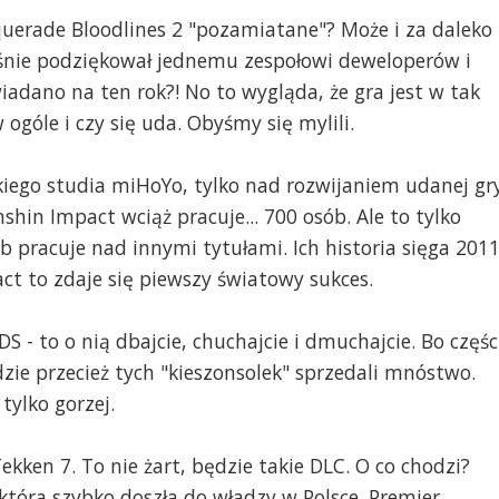
querade Bloodlines 2 "pozamiatane"? Może i za daleko
łaśnie podziękował jednemu zespołowi deweloperów i
iadano na ten rok?! No to wygląda, że gra jest w tak
 ogóle i czy się uda. Obyśmy się mylili.
skiego studia miHoYo, tylko nad rozwijaniem udanej gr
hin Impact wciąż pracuje... 700 osób. Ale to tylko
ób pracuje nad innymi tytułami. Ich historia sięga 201
act to zdaje się piewszy światowy sukces.
 - to o nią dbajcie, chuchajcie i dmuchajcie. Bo częśc
dzie przecież tych "kieszonsolek" sprzedali mnóstwo.
tylko gorzej.
ekken 7. To nie żart, będzie takie DLC. O co chodzi?
która szybko doszła do władzy w Polsce. Premier