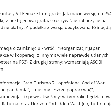
l Fantasy VII Remake Intergrade. Jak macie wersję na PS4
tkę z next-genową grafą, co oczywiście zobaczycie na
będzie płatny. A pudełka z wersją dedykowaną PS5 będą
rmacja o zamknięciu - wróć - "reorganizacji" Japan
także w kooperacji z innymi) wiele naprawdę udanych
eteer na PS3). Z drugiej strony: wzmacniają ASOBI
om.
e informacje: Gran Turismo 7 - opóźnione. God of War
ane pandemią", "musimy jeszcze popracować",
odsumowując topowe eksy Sony: w tym roku będzie now
 Returnal oraz Horizon Forbidden West (no, tu to maj