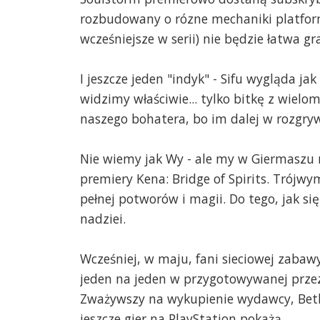
rozbudowany o rózne mechaniki platfor
wcześniejsze w serii) nie będzie łatwa gra
I jeszcze jeden "indyk" - Sifu wygląda j
widzimy właściwie... tylko bitkę z wielo
naszego bohatera, bo im dalej w rozgryw
Nie wiemy jak Wy - ale my w Giermaszu
premiery Kena: Bridge of Spirits. Trójwy
pełnej potworów i magii. Do tego, jak si
nadziei.
Wcześniej, w maju, fani sieciowej zaba
jeden na jeden w przygotowywanej przez 
Zważywszy na wykupienie wydawcy, Bethes
jeszcze gier na PlayStation pokażą...