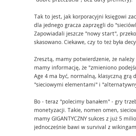
Tak to jest, jak korporacyjni księgowi z
dla jednego gracza zaprzęgli do "sieciów
Zapowiadali jeszcze "nowy start", przeko
skasowano. Ciekawe, czy to też była decy
Zresztą, mamy potwierdzenie, że należy 
mamy informację, że "zmieniono podejście
Age 4 ma być, normalną, klasyczną grą d
"sieciowymi elementami" i "alternatywn
Bo - teraz "polecimy banałem" - gry trzeb
monetyzacji. Takie, nomen omen, sieciowe
mamy GIGANTYCZNY sukces z już 5 mili
jednocześnie bawi w survival z wikingami