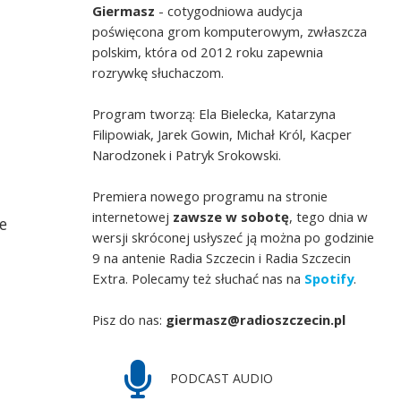
Giermasz
- cotygodniowa audycja
poświęcona grom komputerowym, zwłaszcza
polskim, która od 2012 roku zapewnia
rozrywkę słuchaczom.
Program tworzą: Ela Bielecka, Katarzyna
Filipowiak, Jarek Gowin, Michał Król, Kacper
Narodzonek i Patryk Srokowski.
Premiera nowego programu na stronie
internetowej
zawsze w sobotę
, tego dnia w
e
wersji skróconej usłyszeć ją można po godzinie
9 na antenie Radia Szczecin i Radia Szczecin
Extra. Polecamy też słuchać nas na
Spotify
.
Pisz do nas:
giermasz@radioszczecin.pl
PODCAST AUDIO