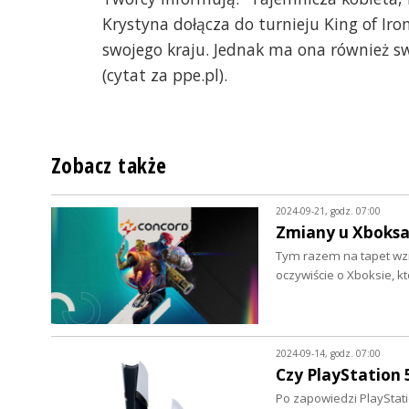
Krystyna dołącza do turnieju King of Iro
swojego kraju. Jednak ma ona również s
(cytat za ppe.pl).
Zobacz także
2024-09-21, godz. 07:00
Zmiany u Xboksa
Tym razem na tapet wzi
oczywiście o Xboksie,
2024-09-14, godz. 07:00
Czy PlayStation 5
Po zapowiedzi PlayStati