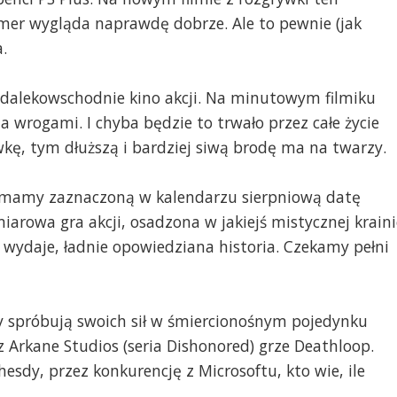
mer wygląda naprawdę dobrze. Ale to pewnie (jak
.
ak dalekowschodnie kino akcji. Na minutowym filmiku
ma wrogami. I chyba będzie to trwało przez całe życie
kę, tym dłuższą i bardziej siwą brodę ma na twarzy.
 mamy zaznaczoną w kalendarzu sierpniową datę
miarowa gra akcji, osadzona w jakiejś mistycznej kraini
ę wydaje, ładnie opowiedziana historia. Czekamy pełni
wy spróbują swoich sił w śmiercionośnym pojedynku
Arkane Studios (seria Dishonored) grze Deathloop.
dy, przez konkurencję z Microsoftu, kto wie, ile