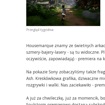
Przegląd tygodnia
Housemarque znamy ze świetnych arkado
szmery-bajery-lasery - są tu widoczne. P
oczywiście, zapowiadają) - premiera na k
Na pokazie Sony zobaczyliśmy także fragm
Ash. Kreskówkowa grafika, dziwaczne miej
rozgrywki i walki. Nas zaciekawiło - prem
A już za chwileczkę, już za momencik, b
Soulstorm premierowo dostaną subskrybe