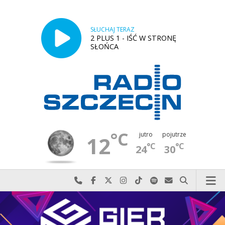
SŁUCHAJ TERAZ
2 PLUS 1 - IŚĆ W STRONĘ
SŁOŃCA
°C
jutro
pojutrze
12
°C
°C
24
30
Najlepiej po prostu do nas zadzwoń
Odwiedź nas na Facebook-u
Odwiedź nas na X
Odwiedź nas na Instagram-ie
Odwiedź nas na TikTok-u
Szukaj nas na Spotify
Wyślij do nas w
Szukaj