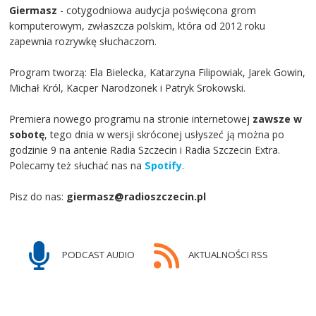
Giermasz
- cotygodniowa audycja poświęcona grom
komputerowym, zwłaszcza polskim, która od 2012 roku
zapewnia rozrywkę słuchaczom.
Program tworzą: Ela Bielecka, Katarzyna Filipowiak, Jarek Gowin,
Michał Król, Kacper Narodzonek i Patryk Srokowski.
Premiera nowego programu na stronie internetowej
zawsze w
sobotę
, tego dnia w wersji skróconej usłyszeć ją można po
godzinie 9 na antenie Radia Szczecin i Radia Szczecin Extra.
Polecamy też słuchać nas na
Spotify
.
Pisz do nas:
giermasz@radioszczecin.pl
PODCAST AUDIO
AKTUALNOŚCI RSS