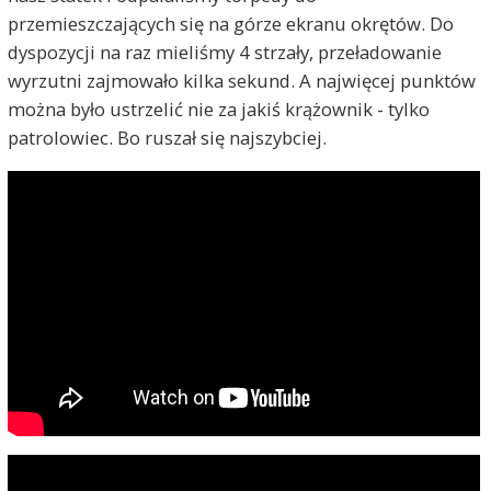
przemieszczających się na górze ekranu okrętów. Do
dyspozycji na raz mieliśmy 4 strzały, przeładowanie
wyrzutni zajmowało kilka sekund. A najwięcej punktów
można było ustrzelić nie za jakiś krążownik - tylko
patrolowiec. Bo ruszał się najszybciej.