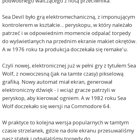
podwodnego walczącego z flotą przeciwnika.
Sea Devil było grą elektromechaniczną, z imponującym
kontrolerem w kształcie... peryskopu, w który należało
patrzeć i w odpowiednim momencie odpalać torpedy
do wyświetlanych na przednim ekranie makiet okrętów.
A w 1976 roku ta produkcja doczekała się remake'u.
Czyli nowej, elektronicznej już w pełni gry z tytułem Sea
Wolf, z nowoczesną (jak na tamte czasy) pikselową
grafiką. Nowy automat miał ekran, generował
elektroniczny dźwięk - i wciąż gracze patrzyli w
peryskop, aby kierować ogniem. A w 1982 roku Sea
Wolf doczekało się wersji na Commodore 64.
W praktyce to kolejna wersja popularnych w tamtym
czasie strzelanek, gdzie na dole ekranu przesuwaliśmy
nasz statek i odpalaliśmy torpedy do