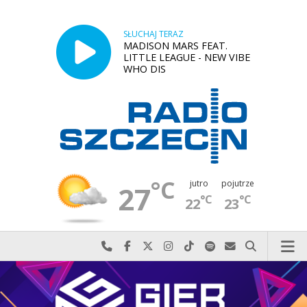
SŁUCHAJ TERAZ
MADISON MARS FEAT.
LITTLE LEAGUE - NEW VIBE
WHO DIS
°C
jutro
pojutrze
27
°C
°C
22
23
Najlepiej po prostu do nas zadzwoń
Odwiedź nas na Facebook-u
Odwiedź nas na X
Odwiedź nas na Instagram-ie
Odwiedź nas na TikTok-u
Szukaj nas na Spotify
Wyślij do nas w
Szukaj