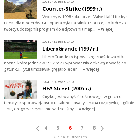
2024-07-20, godz. 07:00
Counter-Strike (1999 r.)
Wydany w 1998 roku przez Valve Half-Life był
rajem dla moderów. Gra oparta była na silniku Source, do którego
twórcy udostępnili program do edytowania map…
» więcej
2024-07-13, godz. 07:00
LiberoGrande (1997 r.)
LiberoGrande to typowa zręcznościowa piłka
nożna, która jednak w 1997 roku wprowadziła ciekawą nowość do
gatunku. Tytuł umożliwiał grę jako jeden…
» więcej
2024-07-06, godz. 07:00
FIFA Street (2005 r.)
Ciężko jest wymyślić coś nowego w grach o
tematyce sportowej. Jasno ustalone zasady, znana rozgrywka, ogólnie
– nic, czego wcześniej nie widzieliśmy…
» więcej
4
5
6
7
8
304 na 31 stronach