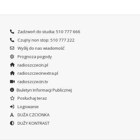
Zadzwoń do studia: 510 777 666
Czujny non stop: 510 777 222
Wyślij do nas wiadomość
Prognoza pogody
radioszczecin.pl
radioszczecinextra.pl
radioszczecin.tv
Biuletyn Informacji Publicznej
Posłuchaj teraz
Logowanie
DUŻA CZCIONKA
DUŻY KONTRAST