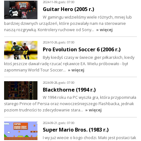
2024-11-09, godz. 07:00
Guitar Hero (2005 r.)
W gamingu widzieliśmy wiele różnych, mniej lub
bardziej dziwnych urządzeń, które pozwalały nam na sterowanie
naszą rozgrywką. Kontrolery ruchowe od Sony…
» więcej
2024-10-26, godz. 07:00
Pro Evolution Soccer 6 (2006 r.)
Były kiedyś czasy w świecie gier piłkarskich, kiedy
ktoś jeszcze dawał radę rzucać rękawice EA. Wielu próbowało - był
zapomniany World Tour Soccer…
» więcej
2024-09-28, godz. 07:00
Blackthorne (1994 r.)
W 1994 roku na PC wyszła gra, która przypominała
starego Prince of Persia oraz nowocześniejszego Flashbacka, jednak
poziom trudności to zdecydowanie stara…
» więcej
2024-09-21, godz. 07:00
Super Mario Bros. (1983 r.)
I wy już wiecie o kogo chodzi. Mało jest postaci tak