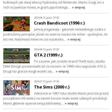
kultowych jak dwaj włoscy hydraulicy od Nintendo. Mario i Luigi, bo o
nich oczywiście mowa, w grach japońskiego…
» więcej
2024-08-31, godz. 07:00
Crash Bandicoot (1996 r.)
Jamraj pręgowaty - gatunek niewielkiego ssaka z
podrodziny jamrajów. Jeżeli nic wam ta nazwa nie mówi - spokojnie, mi
też nie. Natomiast mówi mi coś nazwisko…
» więcej
2024-08-10, godz. 07:00
GTA 2 (1999 r.)
Po szumie, jaki zrobiło Grand Theft Auto, studio
DMA Design postanowiło iść za ciosem i w 1999 roku wypuściło GTA 2.
Drugi raz gracze mogli wcielić się…
» więcej
2024-07-27, godz. 07:00
The Sims (2000 r.)
Założone w 1987 roku studio Maxis jeszcze przed
początkiem XXI wieku na swoim koncie miało wiele udanych produkcji.
Maxis głównie opierał swoją bibliotekę…
» więcej