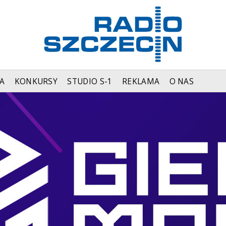
A
KONKURSY
STUDIO S-1
REKLAMA
O NAS