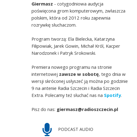
Giermasz
- cotygodniowa audycja
poświęcona grom komputerowym, zwłaszcza
polskim, która od 2012 roku zapewnia
rozrywkę słuchaczom.
Program tworzą: Ela Bielecka, Katarzyna
Filipowiak, Jarek Gowin, Michał Król, Kacper
Narodzonek i Patryk Srokowski.
Premiera nowego programu na stronie
internetowej
zawsze w sobotę
, tego dnia w
wersji skróconej usłyszeć ją można po godzinie
9 na antenie Radia Szczecin i Radia Szczecin
Extra. Polecamy też słuchać nas na
Spotify
.
Pisz do nas:
giermasz@radioszczecin.pl
PODCAST AUDIO