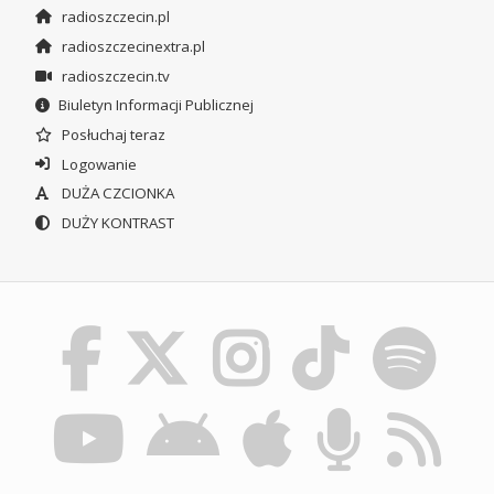
radioszczecin.pl
radioszczecinextra.pl
radioszczecin.tv
Biuletyn Informacji Publicznej
Posłuchaj teraz
Logowanie
DUŻA CZCIONKA
DUŻY KONTRAST