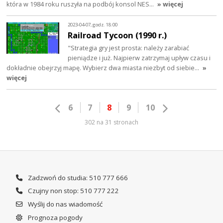
która w 1984 roku ruszyła na podbój konsol NES…
» więcej
2023-04-07, godz. 18:00
Railroad Tycoon (1990 r.)
"Strategia gry jest prosta: należy zarabiać
pieniądze i już. Najpierw zatrzymaj upływ czasu i
dokładnie obejrzyj mapę. Wybierz dwa miasta niezbyt od siebie…
»
więcej
6
7
8
9
10
302 na 31 stronach
Zadzwoń do studia: 510 777 666
Czujny non stop: 510 777 222
Wyślij do nas wiadomość
Prognoza pogody