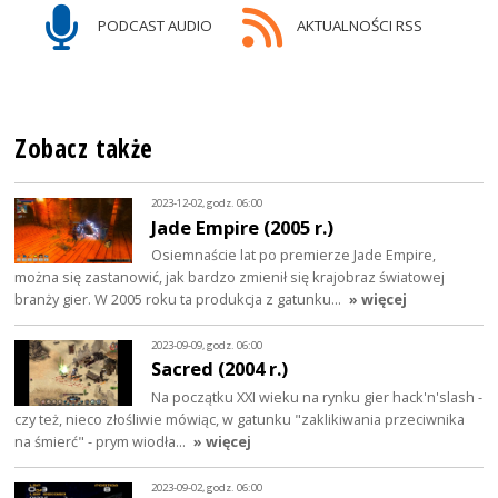
PODCAST AUDIO
AKTUALNOŚCI RSS
Zobacz także
2023-12-02, godz. 06:00
Jade Empire (2005 r.)
Osiemnaście lat po premierze Jade Empire,
można się zastanowić, jak bardzo zmienił się krajobraz światowej
branży gier. W 2005 roku ta produkcja z gatunku…
» więcej
2023-09-09, godz. 06:00
Sacred (2004 r.)
Na początku XXI wieku na rynku gier hack'n'slash -
czy też, nieco złośliwie mówiąc, w gatunku "zaklikiwania przeciwnika
na śmierć" - prym wiodła…
» więcej
2023-09-02, godz. 06:00