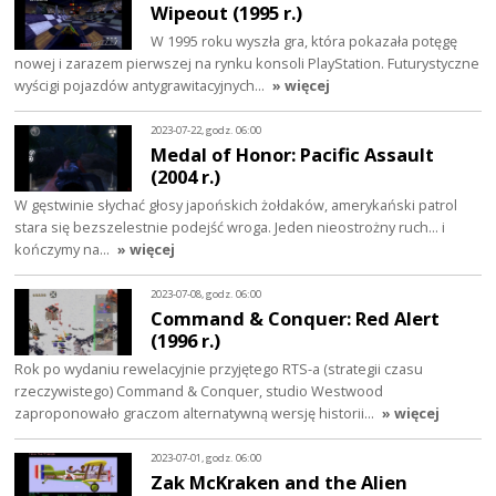
Wipeout (1995 r.)
W 1995 roku wyszła gra, która pokazała potęgę
nowej i zarazem pierwszej na rynku konsoli PlayStation. Futurystyczne
wyścigi pojazdów antygrawitacyjnych…
» więcej
2023-07-22, godz. 06:00
Medal of Honor: Pacific Assault
(2004 r.)
W gęstwinie słychać głosy japońskich żołdaków, amerykański patrol
stara się bezszelestnie podejść wroga. Jeden nieostrożny ruch... i
kończymy na…
» więcej
2023-07-08, godz. 06:00
Command & Conquer: Red Alert
(1996 r.)
Rok po wydaniu rewelacyjnie przyjętego RTS-a (strategii czasu
rzeczywistego) Command & Conquer, studio Westwood
zaproponowało graczom alternatywną wersję historii…
» więcej
2023-07-01, godz. 06:00
Zak McKraken and the Alien