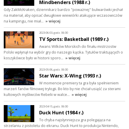
Mindbenders (1988 r.)
Gdy ZakMcKraken, dziennikarz bardzo "poważnej" bulwarówki jechał
na materiał, aby opisać dwugłowe wiewiórki atakujące wczasowiczów
na kampingu, nie miał…
» więcej
2023-06-03, godz. 06:00
TV Sports: Basketball (1989 r.)
Awans Wilków Morskich do finału mistrzostw
Polski wpłynął na wybór gry do naszego kącika. Tytułów traktujących o
koszykówce było w historii sporo…
» więcej
2023-05-06, godz. 06:00
Star Wars: X-Wing (1993 r.)
W momencie premiery ta gra była spełnieniem
marzeń fanów filmowej trylogii. Bo kto by nie chciał usiąść za sterami
kultowych myśliwców Rebelii w walce…
» więcej
2023-04-15, godz. 06:00
Duck Hunt (1984 r.)
To chyba najsłynniejsza gra polegająca na
strzelaniu z pistoletu do ekranu. Duck Hunt to produkcja Nintendo,