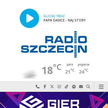
SŁUCHAJ TERAZ
PAPA DANCE - NAJ STORY
°C
jutro
pojutrze
18
°C
°C
21
24
Najlepiej po prostu do nas zadzwoń
Odwiedź nas na Facebook-u
Odwiedź nas na X
Odwiedź nas na Instagram-ie
Odwiedź nas na TikTok-u
Szukaj nas na Spotify
Wyślij do nas w
Szukaj