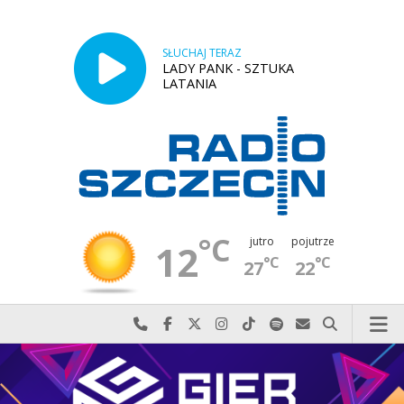
SŁUCHAJ TERAZ
LADY PANK - SZTUKA
LATANIA
°C
jutro
pojutrze
12
°C
°C
27
22
Najlepiej po prostu do nas zadzwoń
Odwiedź nas na Facebook-u
Odwiedź nas na X
Odwiedź nas na Instagram-ie
Odwiedź nas na TikTok-u
Szukaj nas na Spotify
Wyślij do nas w
Szukaj