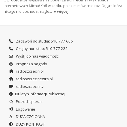
internetowych Michał Król w kąciku polskim mówił nie raz. Ot, gra która
nikogo nie obchodzi, nagle…
» więcej
Zadzwoń do studia: 510 777 666
Czujny non stop: 510 777 222
Wyślij do nas wiadomość
Prognoza pogody
radioszczecin.pl
radioszczecinextra.pl
radioszczecin.tv
Biuletyn Informacji Publicznej
Posłuchaj teraz
Logowanie
DUŻA CZCIONKA
DUŻY KONTRAST