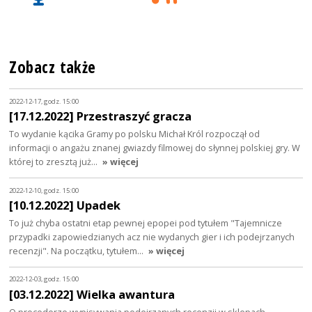
Zobacz także
2022-12-17, godz. 15:00
[17.12.2022] Przestraszyć gracza
To wydanie kącika Gramy po polsku Michał Król rozpoczął od
informacji o angażu znanej gwiazdy filmowej do słynnej polskiej gry. W
której to zresztą już…
» więcej
2022-12-10, godz. 15:00
[10.12.2022] Upadek
To już chyba ostatni etap pewnej epopei pod tytułem "Tajemnicze
przypadki zapowiedzianych acz nie wydanych gier i ich podejrzanych
recenzji". Na początku, tytułem…
» więcej
2022-12-03, godz. 15:00
[03.12.2022] Wielka awantura
O procederze wypisywania podejrzanych recenzji w sklepach