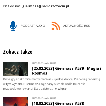
Pisz do nas:
giermasz@radioszczecin.pl
PODCAST AUDIO
AKTUALNOŚCI RSS
Zobacz także
2023-02-25, godz. 06:00
[25.02.2023] Giermasz #539 - Magia i
kosmos
Dwie gry znakomite mamy dla Was - i jedną dobrą. Pierwszą recenzją
w tym wydaniu Giermaszu są peany Michała Króla na cześć
przygodowej gry akcji Dziedzictwo…
» więcej
2023-02-18, godz. 06:00
[18.02.2023] Giermasz #538 -