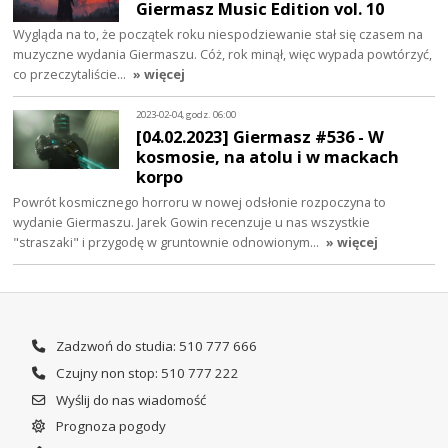
Giermasz Music Edition vol. 10
Wygląda na to, że początek roku niespodziewanie stał się czasem na
muzyczne wydania Giermaszu. Cóż, rok minął, więc wypada powtórzyć,
co przeczytaliście…
» więcej
2023-02-04, godz. 06:00
[04.02.2023] Giermasz #536 - W
kosmosie, na atolu i w mackach
korpo
Powrót kosmicznego horroru w nowej odsłonie rozpoczyna to
wydanie Giermaszu. Jarek Gowin recenzuje u nas wszystkie
"straszaki" i przygodę w gruntownie odnowionym…
» więcej
Zadzwoń do studia: 510 777 666
Czujny non stop: 510 777 222
Wyślij do nas wiadomość
Prognoza pogody