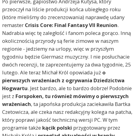
Po pierwsze, gapiostwo Andrzeja Kutysa, który
przeoczył na liście produkcji końca ubiegłego roku
(które mieliśmy do zrecenzowania) naprawdę udany
remaster
Crisis Core: Final Fantasy VII Reunion
.
Nadrabia więc tę zaległość i fanom poleca gorąco. Inną
okolicznością przyrody są ferie zimowe w naszym
regionie - jedziemy na urlopy, więc w przyszłym
tygodniu będzie Giermasz muzyczny. I nie posłuchacie
dwóch recenzji, te zaprezentujemy za dwa tygodnie, 25
lutego. Ale teraz Michał Król opowiada już
o
pierwszych wrażeniach z ogrywania Dziedzictwa
Hogwartu
. Jest bardzo, ale to bardzo dobrze! Podobnie
jest z
Forspoken, tu również mówimy o pierwszych
wrażeniach
, ta japońska produkcja zaciekawiła Bartka
Czetowicza, ale czeka nasz redakcyjny kolega na patcha,
który poprawi jakość techniczną wersji PC. W tym
programie także
kącik polski
przygotowany przez
Michała Króla i
przegląd aktualności w branży