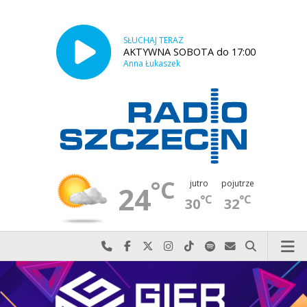
SŁUCHAJ TERAZ
AKTYWNA SOBOTA do 17:00
Anna Łukaszek
°C
jutro
pojutrze
24
°C
°C
30
32
Najlepiej po prostu do nas zadzwoń
Odwiedź nas na Facebook-u
Odwiedź nas na X
Odwiedź nas na Instagram-ie
Odwiedź nas na TikTok-u
Szukaj nas na Spotify
Wyślij do nas w
Szukaj