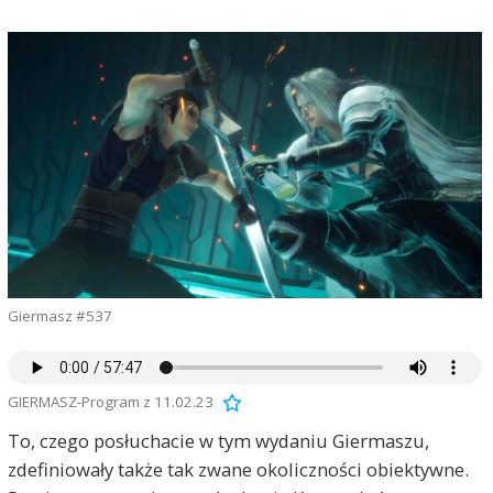
Giermasz #537
GIERMASZ-Program z 11.02.23
To, czego posłuchacie w tym wydaniu Giermaszu,
zdefiniowały także tak zwane okoliczności obiektywne.