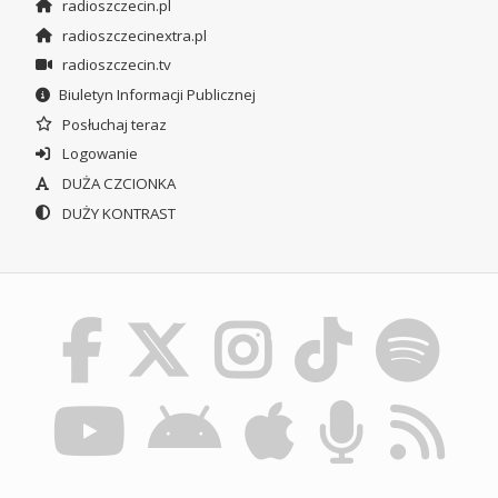
radioszczecin.pl
radioszczecinextra.pl
radioszczecin.tv
Biuletyn Informacji Publicznej
Posłuchaj teraz
Logowanie
DUŻA CZCIONKA
DUŻY KONTRAST