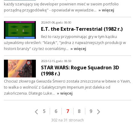
każdy szanujący się developer powinien mieć w swoim portfolio
porządną przygodówkę" - opowiadał w wywiadzie…
» więcej
2024-01-06, godz. 06:00
E.T. the Extra-Terrestrial (1982 r.)
Ileż to razy przypominając gry w tym kąciku
używaliśmy określeń: "klasyk", "jedna z najważniejszych produkcji w
historii branży" czy też ocenialiśmy…
» więcej
2023-12-15, godz. 08:59
STAR WARS: Rogue Squadron 3D
(1998 r.)
Chociaż złowroga Gwiazda Śmierci została zniszczona w bitwie o Yavin,
to walka o wolność z Galaktycznym Imperium jest daleka od
zakończenia. Dlatego Luke…
» więcej
5
6
7
8
9
302 na 31 stronach