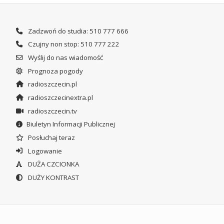
Zadzwoń do studia: 510 777 666
Czujny non stop: 510 777 222
Wyślij do nas wiadomość
Prognoza pogody
radioszczecin.pl
radioszczecinextra.pl
radioszczecin.tv
Biuletyn Informacji Publicznej
Posłuchaj teraz
Logowanie
DUŻA CZCIONKA
DUŻY KONTRAST