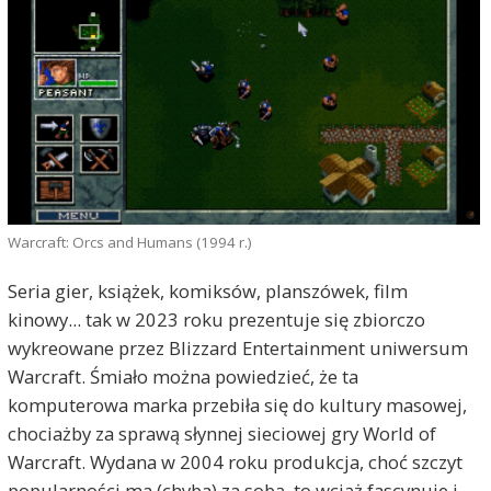
Warcraft: Orcs and Humans (1994 r.)
Seria gier, książek, komiksów, planszówek, film
kinowy... tak w 2023 roku prezentuje się zbiorczo
wykreowane przez Blizzard Entertainment uniwersum
Warcraft. Śmiało można powiedzieć, że ta
komputerowa marka przebiła się do kultury masowej,
chociażby za sprawą słynnej sieciowej gry World of
Warcraft. Wydana w 2004 roku produkcja, choć szczyt
popularności ma (chyba) za sobą, to wciąż fascynuje i