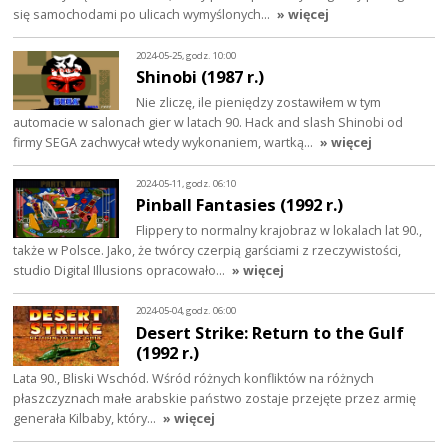
się samochodami po ulicach wymyślonych…
» więcej
2024-05-25, godz. 10:00
Shinobi (1987 r.)
Nie zliczę, ile pieniędzy zostawiłem w tym
automacie w salonach gier w latach 90. Hack and slash Shinobi od
firmy SEGA zachwycał wtedy wykonaniem, wartką…
» więcej
2024-05-11, godz. 06:10
Pinball Fantasies (1992 r.)
Flippery to normalny krajobraz w lokalach lat 90.,
także w Polsce. Jako, że twórcy czerpią garściami z rzeczywistości,
studio Digital Illusions opracowało…
» więcej
2024-05-04, godz. 06:00
Desert Strike: Return to the Gulf
(1992 r.)
Lata 90., Bliski Wschód. Wśród różnych konfliktów na różnych
płaszczyznach małe arabskie państwo zostaje przejęte przez armię
generała Kilbaby, który…
» więcej