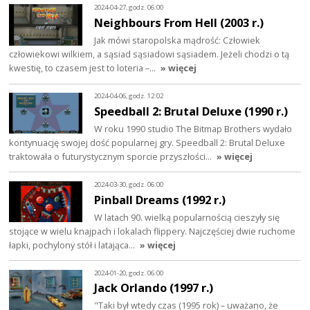
2024-04-27, godz. 06:00
Neighbours From Hell (2003 r.)
Jak mówi staropolska mądrość: Człowiek
człowiekowi wilkiem, a sąsiad sąsiadowi sąsiadem. Jeżeli chodzi o tą
kwestię, to czasem jest to loteria –…
» więcej
2024-04-06, godz. 12:02
Speedball 2: Brutal Deluxe (1990 r.)
W roku 1990 studio The Bitmap Brothers wydało
kontynuację swojej dość popularnej gry. Speedball 2: Brutal Deluxe
traktowała o futurystycznym sporcie przyszłości…
» więcej
2024-03-30, godz. 06:00
Pinball Dreams (1992 r.)
W latach 90. wielką popularnością cieszyły się
stojące w wielu knajpach i lokalach flippery. Najczęściej dwie ruchome
łapki, pochylony stół i latająca…
» więcej
2024-01-20, godz. 06:00
Jack Orlando (1997 r.)
"Taki był wtedy czas (1995 rok) – uważano, że