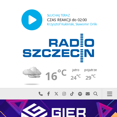
SŁUCHAJ TERAZ
CZAS REAKCJI do 02:00
Krzysztof Kukliński, Sławomir Orlik
°C
jutro
pojutrze
16
°C
°C
24
29
Najlepiej po prostu do nas zadzwoń
Odwiedź nas na Facebook-u
Odwiedź nas na X
Odwiedź nas na Instagram-ie
Odwiedź nas na TikTok-u
Szukaj nas na Spotify
Wyślij do nas w
Szukaj