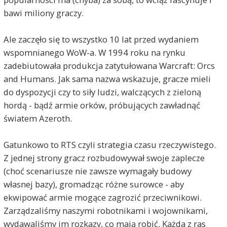
bawi miliony graczy.
Ale zaczęło się to wszystko 10 lat przed wydaniem
wspomnianego WoW-a. W 1994 roku na rynku
zadebiutowała produkcja zatytułowana Warcraft: Orcs
and Humans. Jak sama nazwa wskazuje, gracze mieli
do dyspozycji czy to siły ludzi, walczących z zieloną
hordą - bądź armie orków, próbujących zawładnąć
światem Azeroth.
Gatunkowo to RTS czyli strategia czasu rzeczywistego.
Z jednej strony gracz rozbudowywał swoje zaplecze
(choć scenariusze nie zawsze wymagały budowy
własnej bazy), gromadząc różne surowce - aby
ekwipować armie mogące zagrozić przeciwnikowi.
Zarządzaliśmy naszymi robotnikami i wojownikami,
wydawaliśmy im rozkazy, co mają robić. Każda z ras