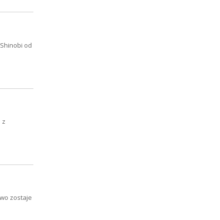
 Shinobi od
 z
two zostaje