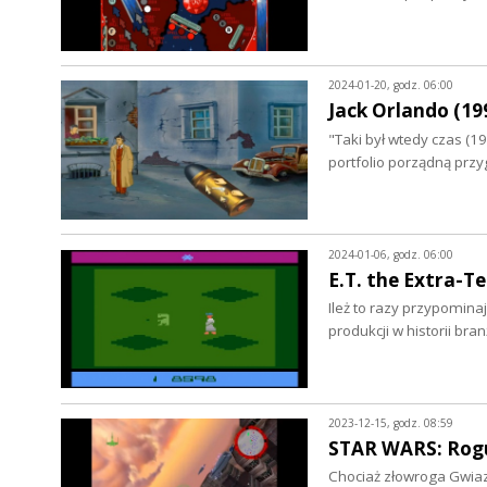
2024-01-20, godz. 06:00
Jack Orlando (199
"Taki był wtedy czas (1
portfolio porządną pr
2024-01-06, godz. 06:00
E.T. the Extra-Ter
Ileż to razy przypomina
produkcji w historii bra
2023-12-15, godz. 08:59
STAR WARS: Rogu
Chociaż złowroga Gwiazd