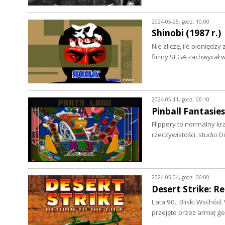
2024-05-25, godz. 10:00
Shinobi (1987 r.)
Nie zliczę, ile pienięd
firmy SEGA zachwycał 
2024-05-11, godz. 06:10
Pinball Fantasies
Flippery to normalny kra
rzeczywistości, studio D
2024-05-04, godz. 06:00
Desert Strike: Re
Lata 90., Bliski Wschód
przejęte przez armię ge