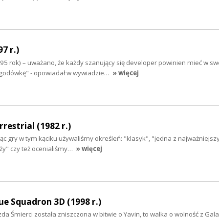
7 r.)
995 rok) – uważano, że każdy szanujący się developer powinien mieć w s
zygodówkę" - opowiadał w wywiadzie…
» więcej
restrial (1982 r.)
jąc gry w tym kąciku używaliśmy określeń: "klasyk", "jedna z najważniejsz
nży" czy też ocenialiśmy…
» więcej
e Squadron 3D (1998 r.)
a Śmierci została zniszczona w bitwie o Yavin, to walka o wolność z Ga