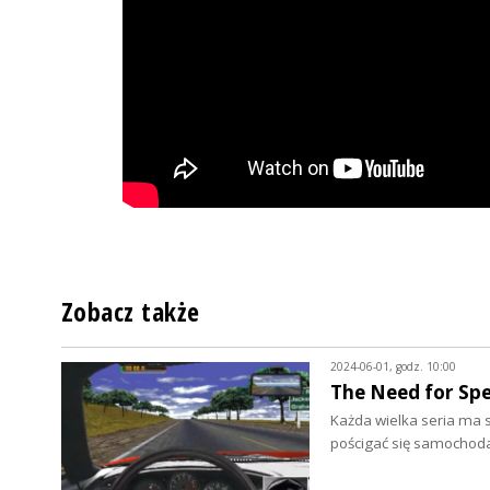
Zobacz także
2024-06-01, godz. 10:00
The Need for Spe
Każda wielka seria ma s
pościgać się samochod