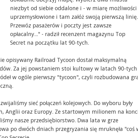
niezbyt od siebie oddalone i - w miarę możliwości 
uprzemysłowione i tam załóż swoją pierwszą linię.
Przewóz pasażerów i poczty jest zawsze
opłacalny..." - radził recenzent magazynu Top
Secret na początku lat 90-tych.
cie opisywany Railroad Tycoon dostał maksymalną
dów. Za jej powstaniem stoi kultowy w latach 90-tych
ródeł w ogóle pierwszy "tycoon", czyli rozbudowana gr
czną.
zwijaliśmy sieć połączeń kolejowych. Do wyboru były
, Anglii oraz Europy. Ze startowym milionem na konc
aliśmy nasze przedsiębiorstwo. Dwa lata w grze
gowa po dwóch dniach przegryzania się mruknęła "coś 
op Secrecie.