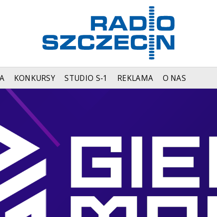
A
KONKURSY
STUDIO S-1
REKLAMA
O NAS