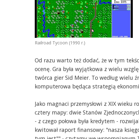
Railroad Tycoon (1990 r.)
Od razu warto też dodać, że w tym tekś
ocenę. Gra była wyjątkowa z wielu wzglę
twórca gier Sid Meier. To według wielu ź
komputerowa będąca strategią ekonomi
Jako magnaci przemysłowi z XIX wieku ro
cztery mapy: dwie Stanów Zjednoczonych
- z czego połowa była kredytem - rozwij
kwitował raport finansowy: "nasza księ
tym jest"" - czytamy we wspomnianym T