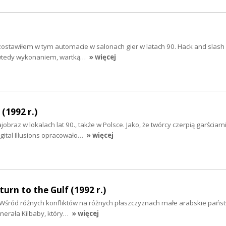
zy zostawiłem w tym automacie w salonach gier w latach 90. Hack and slash
wtedy wykonaniem, wartką…
» więcej
 (1992 r.)
jobraz w lokalach lat 90., także w Polsce. Jako, że twórcy czerpią garściami
igital Illusions opracowało…
» więcej
turn to the Gulf (1992 r.)
. Wśród różnych konfliktów na różnych płaszczyznach małe arabskie pańs
nerała Kilbaby, który…
» więcej