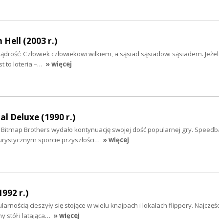
Hell (2003 r.)
drość: Człowiek człowiekowi wilkiem, a sąsiad sąsiadowi sąsiadem. Jeżeli
st to loteria –…
» więcej
al Deluxe (1990 r.)
Bitmap Brothers wydało kontynuację swojej dość popularnej gry. Speedbal
turystycznym sporcie przyszłości…
» więcej
992 r.)
larnością cieszyły się stojące w wielu knajpach i lokalach flippery. Najczęś
y stół i latająca…
» więcej