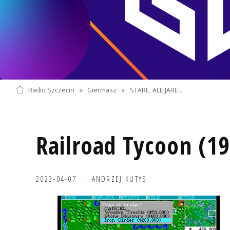
Radio Szczecin
»
Giermasz
»
STARE, ALE JARE...
Railroad Tycoon (19
2023-04-07
ANDRZEJ KUTYS