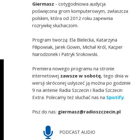
Giermasz
- cotygodniowa audycja
poświęcona grom komputerowym, zwłaszcza
polskim, która od 2012 roku zapewnia
rozrywkę słuchaczom.
Program tworzą: Ela Bielecka, Katarzyna
Filipowiak, Jarek Gowin, Michał Król, Kacper
Narodzonek i Patryk Srokowski.
Premiera nowego programu na stronie
internetowej
zawsze w sobotę
, tego dnia w
wersji skróconej usłyszeć ją można po godzinie
9 na antenie Radia Szczecin i Radia Szczecin
Extra. Polecamy też słuchać nas na
Spotify
.
Pisz do nas:
giermasz@radioszczecin.pl
PODCAST AUDIO