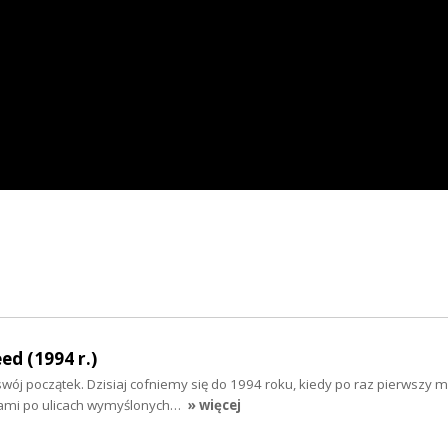
ed (1994 r.)
wój początek. Dzisiaj cofniemy się do 1994 roku, kiedy po raz pierwszy 
ami po ulicach wymyślonych…
» więcej