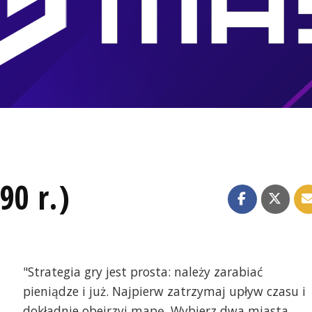
90 r.)
"Strategia gry jest prosta: należy zarabiać
pieniądze i już. Najpierw zatrzymaj upływ czasu i
dokładnie obejrzyj mapę. Wybierz dwa miasta