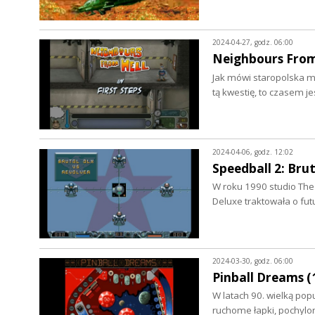
2024-04-27, godz. 06:00
Neighbours From 
Jak mówi staropolska mą
tą kwestię, to czasem je
2024-04-06, godz. 12:02
Speedball 2: Brut
W roku 1990 studio The 
Deluxe traktowała o fu
2024-03-30, godz. 06:00
Pinball Dreams (1
W latach 90. wielką popu
ruchome łapki, pochylon