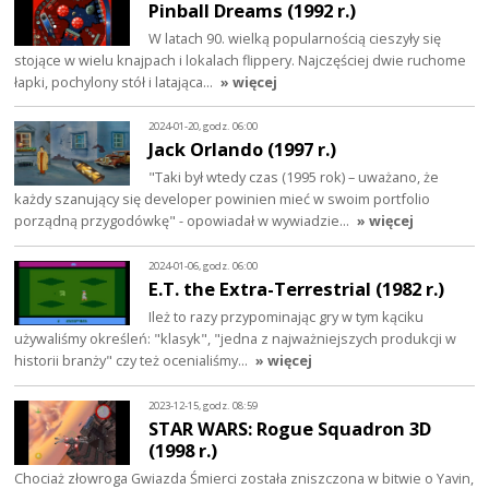
Pinball Dreams (1992 r.)
W latach 90. wielką popularnością cieszyły się
stojące w wielu knajpach i lokalach flippery. Najczęściej dwie ruchome
łapki, pochylony stół i latająca…
» więcej
2024-01-20, godz. 06:00
Jack Orlando (1997 r.)
"Taki był wtedy czas (1995 rok) – uważano, że
każdy szanujący się developer powinien mieć w swoim portfolio
porządną przygodówkę" - opowiadał w wywiadzie…
» więcej
2024-01-06, godz. 06:00
E.T. the Extra-Terrestrial (1982 r.)
Ileż to razy przypominając gry w tym kąciku
używaliśmy określeń: "klasyk", "jedna z najważniejszych produkcji w
historii branży" czy też ocenialiśmy…
» więcej
2023-12-15, godz. 08:59
STAR WARS: Rogue Squadron 3D
(1998 r.)
Chociaż złowroga Gwiazda Śmierci została zniszczona w bitwie o Yavin,