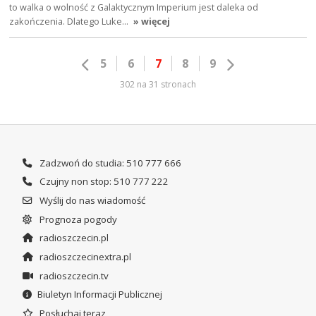
to walka o wolność z Galaktycznym Imperium jest daleka od
zakończenia. Dlatego Luke…
» więcej
5
6
7
8
9
302 na 31 stronach
Zadzwoń do studia: 510 777 666
Czujny non stop: 510 777 222
Wyślij do nas wiadomość
Prognoza pogody
radioszczecin.pl
radioszczecinextra.pl
radioszczecin.tv
Biuletyn Informacji Publicznej
Posłuchaj teraz