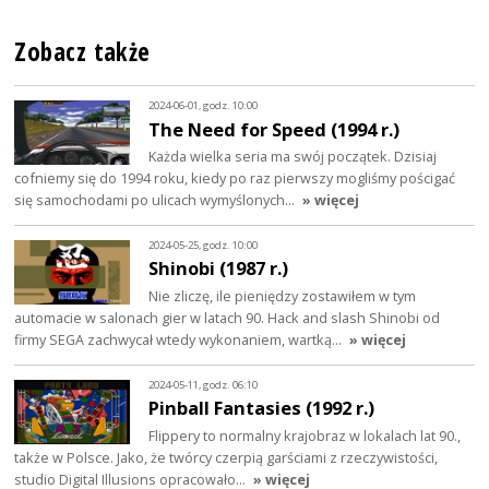
Zobacz także
2024-06-01, godz. 10:00
The Need for Speed (1994 r.)
Każda wielka seria ma swój początek. Dzisiaj
cofniemy się do 1994 roku, kiedy po raz pierwszy mogliśmy pościgać
się samochodami po ulicach wymyślonych…
» więcej
2024-05-25, godz. 10:00
Shinobi (1987 r.)
Nie zliczę, ile pieniędzy zostawiłem w tym
automacie w salonach gier w latach 90. Hack and slash Shinobi od
firmy SEGA zachwycał wtedy wykonaniem, wartką…
» więcej
2024-05-11, godz. 06:10
Pinball Fantasies (1992 r.)
Flippery to normalny krajobraz w lokalach lat 90.,
także w Polsce. Jako, że twórcy czerpią garściami z rzeczywistości,
studio Digital Illusions opracowało…
» więcej