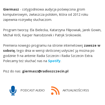
Giermasz
- cotygodniowa audycja poświęcona grom
komputerowym, zwłaszcza polskim, która od 2012 roku
zapewnia rozrywkę słuchaczom.
Program tworzą: Ela Bielecka, Katarzyna Filipowiak, Jarek Gowin,
Michał Król, Kacper Narodzonek i Patryk Srokowski.
Premiera nowego programu na stronie internetowej
zawsze w
sobotę
, tego dnia w wersji skróconej usłyszeć ją można po
godzinie 9 na antenie Radia Szczecin i Radia Szczecin Extra.
Polecamy też słuchać nas na
Spotify
.
Pisz do nas:
giermasz@radioszczecin.pl
PODCAST AUDIO
AKTUALNOŚCI RSS