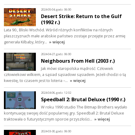
2024-05-04, godz. 06:00
Desert Strike: Return to the Gulf
(1992 r.)
Lata 90., Bliski Wschód. Wśród różnych konfliktów na różnych
płaszczyznach małe arabskie państwo zostaje przejęte przez armię
generała Kilbaby, który…
» więcej
2024-04-27, godz. 06:00
Neighbours From Hell (2003 r.)
Jak mówi staropolska mądrość: Człowiek
człowiekowi wilkiem, a sąsiad sąsiadowi sąsiadem. Jeżeli chodzi o tą
kwestię, to czasem jest to loteria –…
» więcej
2024-04-06, godz. 12:02
Speedball 2: Brutal Deluxe (1990 r.)
W roku 1990 studio The Bitmap Brothers wydało
kontynuację swojej dość popularnej gry. Speedball 2: Brutal Deluxe
traktowała o futurystycznym sporcie przyszłości…
» więcej
2024-03-30, godz. 06:00