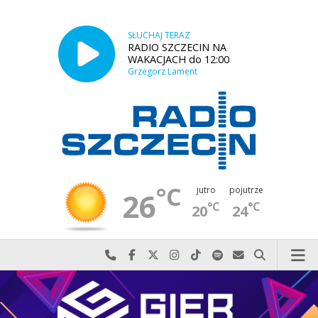
SŁUCHAJ TERAZ
RADIO SZCZECIN NA
WAKACJACH do 12:00
Grzegorz Lament
°C
jutro
pojutrze
26
°C
°C
20
24
Najlepiej po prostu do nas zadzwoń
Odwiedź nas na Facebook-u
Odwiedź nas na X
Odwiedź nas na Instagram-ie
Odwiedź nas na TikTok-u
Szukaj nas na Spotify
Wyślij do nas w
Szukaj