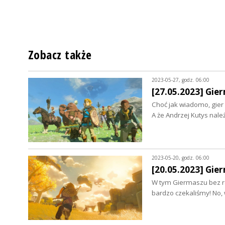
Zobacz także
2023-05-27, godz. 06:00
[27.05.2023] Gie
Choć jak wiadomo, gier i
A że Andrzej Kutys nal
2023-05-20, godz. 06:00
[20.05.2023] Gie
W tym Giermaszu bez rec
bardzo czekaliśmy! No