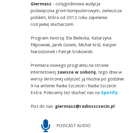
Giermasz
- cotygodniowa audycja
poświęcona grom komputerowym, zwłaszcza
polskim, która od 2012 roku zapewnia
rozrywkę słuchaczom.
Program tworzą: Ela Bielecka, Katarzyna
Filipowiak, Jarek Gowin, Michał Król, Kacper
Narodzonek i Patryk Srokowski.
Premiera nowego programu na stronie
internetowej
zawsze w sobotę
, tego dnia w
wersji skróconej usłyszeć ją można po godzinie
9 na antenie Radia Szczecin i Radia Szczecin
Extra. Polecamy też słuchać nas na
Spotify
.
Pisz do nas:
giermasz@radioszczecin.pl
PODCAST AUDIO