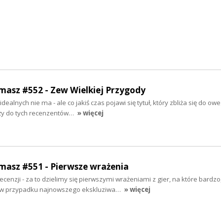
rmasz #552 - Zew Wielkiej Przygody
dealnych nie ma - ale co jakiś czas pojawi się tytuł, który zbliża się do owe
eży do tych recenzentów…
» więcej
rmasz #551 - Pierwsze wrażenia
enzji - za to dzielimy się pierwszymi wrażeniami z gier, na które bardzo,
, w przypadku najnowszego ekskluziwa…
» więcej