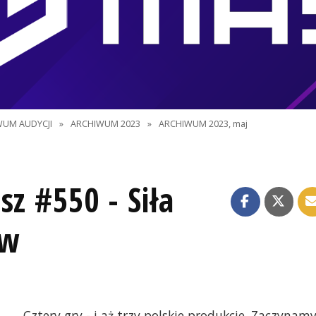
WUM AUDYCJI
»
ARCHIWUM 2023
»
ARCHIWUM 2023, maj
sz #550 - Siła
ów
Cztery gry - i aż trzy polskie produkcje. Zaczynam