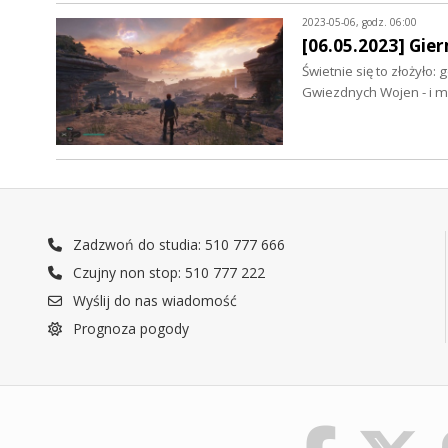
2023-05-06, godz. 06:00
[06.05.2023] Gie
Świetnie się to złożył
Gwiezdnych Wojen - i 
Zadzwoń do studia: 510 777 666
Czujny non stop: 510 777 222
Wyślij do nas wiadomość
Prognoza pogody