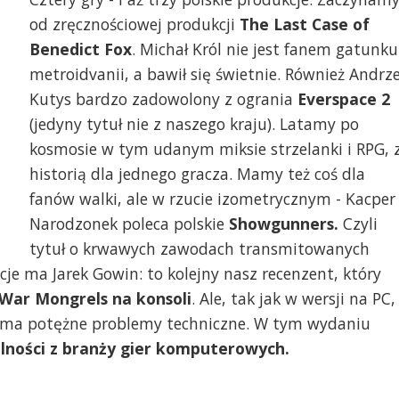
od zręcznościowej produkcji
The Last Case of
Benedict Fox
. Michał Król nie jest fanem gatunku
metroidvanii, a bawił się świetnie. Również Andrze
Kutys bardzo zadowolony z ogrania
Everspace 2
(jedyny tytuł nie z naszego kraju). Latamy po
kosmosie w tym udanym miksie strzelanki i RPG, 
historią dla jednego gracza. Mamy też coś dla
fanów walki, ale w rzucie izometrycznym - Kacper
Narodzonek poleca polskie
Showgunners.
Czyli
tytuł o krwawych zawodach transmitowanych
acje ma Jarek Gowin: to kolejny nasz recenzent, który
War Mongrels na konsoli
. Ale, tak jak w wersji na PC,
, ma potężne problemy techniczne. W tym wydaniu
lności z branży gier komputerowych.