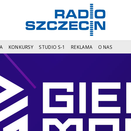
A
KONKURSY
STUDIO S-1
REKLAMA
O NAS