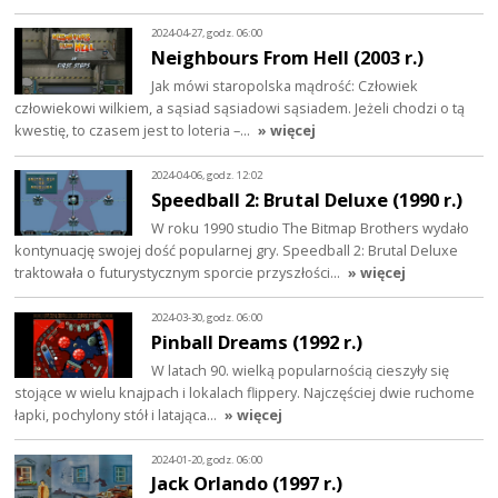
2024-04-27, godz. 06:00
Neighbours From Hell (2003 r.)
Jak mówi staropolska mądrość: Człowiek
człowiekowi wilkiem, a sąsiad sąsiadowi sąsiadem. Jeżeli chodzi o tą
kwestię, to czasem jest to loteria –…
» więcej
2024-04-06, godz. 12:02
Speedball 2: Brutal Deluxe (1990 r.)
W roku 1990 studio The Bitmap Brothers wydało
kontynuację swojej dość popularnej gry. Speedball 2: Brutal Deluxe
traktowała o futurystycznym sporcie przyszłości…
» więcej
2024-03-30, godz. 06:00
Pinball Dreams (1992 r.)
W latach 90. wielką popularnością cieszyły się
stojące w wielu knajpach i lokalach flippery. Najczęściej dwie ruchome
łapki, pochylony stół i latająca…
» więcej
2024-01-20, godz. 06:00
Jack Orlando (1997 r.)