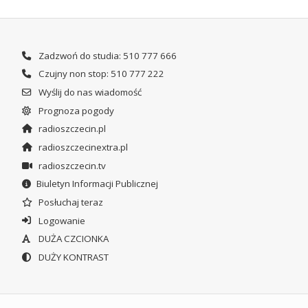
Zadzwoń do studia: 510 777 666
Czujny non stop: 510 777 222
Wyślij do nas wiadomość
Prognoza pogody
radioszczecin.pl
radioszczecinextra.pl
radioszczecin.tv
Biuletyn Informacji Publicznej
Posłuchaj teraz
Logowanie
DUŻA CZCIONKA
DUŻY KONTRAST