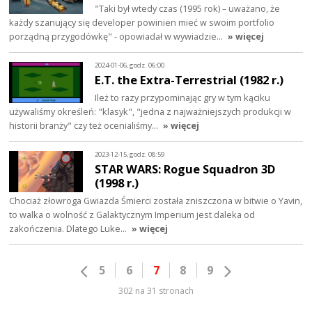
"Taki był wtedy czas (1995 rok) – uważano, że
każdy szanujący się developer powinien mieć w swoim portfolio
porządną przygodówkę" - opowiadał w wywiadzie…
» więcej
2024-01-06, godz. 06:00
E.T. the Extra-Terrestrial (1982 r.)
Ileż to razy przypominając gry w tym kąciku
używaliśmy określeń: "klasyk", "jedna z najważniejszych produkcji w
historii branży" czy też ocenialiśmy…
» więcej
2023-12-15, godz. 08:59
STAR WARS: Rogue Squadron 3D
(1998 r.)
Chociaż złowroga Gwiazda Śmierci została zniszczona w bitwie o Yavin,
to walka o wolność z Galaktycznym Imperium jest daleka od
zakończenia. Dlatego Luke…
» więcej
5
6
7
8
9
302 na 31 stronach