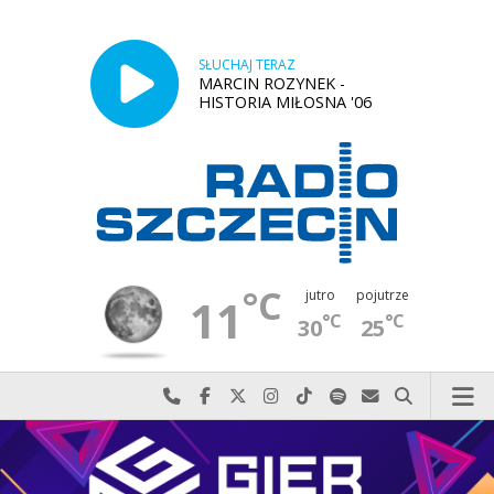
SŁUCHAJ TERAZ
MARCIN ROZYNEK -
HISTORIA MIŁOSNA '06
°C
jutro
pojutrze
11
°C
°C
30
25
Najlepiej po prostu do nas zadzwoń
Odwiedź nas na Facebook-u
Odwiedź nas na X
Odwiedź nas na Instagram-ie
Odwiedź nas na TikTok-u
Szukaj nas na Spotify
Wyślij do nas w
Szukaj