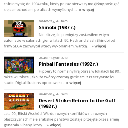
cofniemy się do 1994 roku, kiedy po raz pierwszy mogliśmy pościgać
się samochodami po ulicach wymyślonych…
» więcej
2024-05-25, godz. 10:00
Shinobi (1987 r.)
Nie zliczę, ile pieniędzy zostawiłem w tym
automacie w salonach gier w latach 90. Hack and slash Shinobi od
firmy SEGA zachwycał wtedy wykonaniem, wartką…
» więcej
2024-05-11, godz. 06:10
Pinball Fantasies (1992 r.)
Flippery to normalny krajobraz w lokalach lat 90.,
także w Polsce. Jako, że twórcy czerpią garściami z rzeczywistości,
studio Digital Illusions opracowało…
» więcej
2024-05-04, godz. 06:00
Desert Strike: Return to the Gulf
(1992 r.)
Lata 90., Bliski Wschód. Wśród różnych konfliktów na różnych
płaszczyznach małe arabskie państwo zostaje przejęte przez armię
generała Kilbaby, który…
» więcej