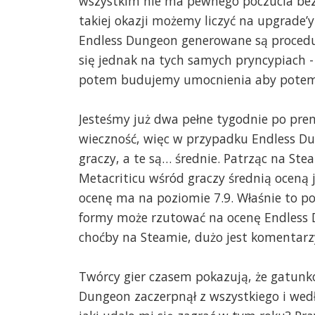
wszystkim nie ma pewnego poczucia bez
takiej okazji możemy liczyć na upgrade’
Endless Dungeon generowane są procedura
się jednak na tych samych pryncypiach 
potem budujemy umocnienia aby potem br
Jesteśmy już dwa pełne tygodnie po premi
wieczność, więc w przypadku Endless Du
graczy, a te są… średnie. Patrząc na Ste
Metacriticu wśród graczy średnią oceną 
ocenę ma na poziomie 7.9. Właśnie to pow
formy może rzutować na ocenę Endless D
choćby na Steamie, dużo jest komentarzy 
Twórcy gier czasem pokazują, że gatunk
Dungeon zaczerpnął z wszystkiego i wedłu