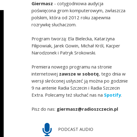
Giermasz
- cotygodniowa audycja
poświęcona grom komputerowym, zwłaszcza
polskim, która od 2012 roku zapewnia
rozrywkę słuchaczom.
Program tworzą: Ela Bielecka, Katarzyna
Filipowiak, Jarek Gowin, Michał Król, Kacper
Narodzonek i Patryk Srokowski.
Premiera nowego programu na stronie
internetowej
zawsze w sobotę
, tego dnia w
wersji skróconej usłyszeć ją można po godzinie
9 na antenie Radia Szczecin i Radia Szczecin
Extra. Polecamy też słuchać nas na
Spotify
.
Pisz do nas:
giermasz@radioszczecin.pl
PODCAST AUDIO