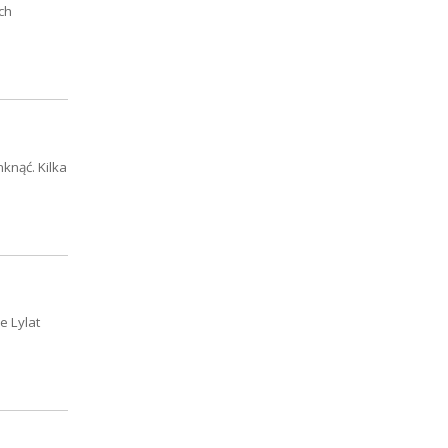
ch
knąć. Kilka
e Lylat