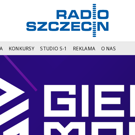
A
KONKURSY
STUDIO S-1
REKLAMA
O NAS