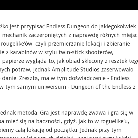
żko jest przypisać Endless Dungeon do jakiegokolwiek
s mechanik zaczerpniętych z naprawdę różnych miejsc
ugelike’ów, czyli przemierzanie lokacji i zbieranie
ie z karabinów w stylu twin-stick shooterów,
 papierze wygląda to, jak obiad sklecony z resztek teg
nych potraw, jednak Amplitude Studios zaserwowało
 danie. Zresztą, ma w tym doświadczenie - Endless
 w tym samym uniwersum - Dungeon of the Endless z
ednak metoda. Gra jest naprawdę żwawa i gra się w
 mieć się na baczności, gdyż, jak to w roguelike’u,
iemy całą lokację od początku. Jednak przy tym