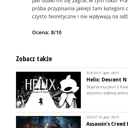
jaki udało mi się zagrać w tym roku? Pra
próba przypisania jakiejś tam kategorii 
czysto teoretyczne i nie wpływają na od
Ocena: 8/10
Zobacz także
2026-08-01, godz. 08:05
Helix: Descent N
Skąd ta muzyka? Z frank
artyzmu i pięknej anima
2026-07-18, godz. 08:05
Assassin’s Creed