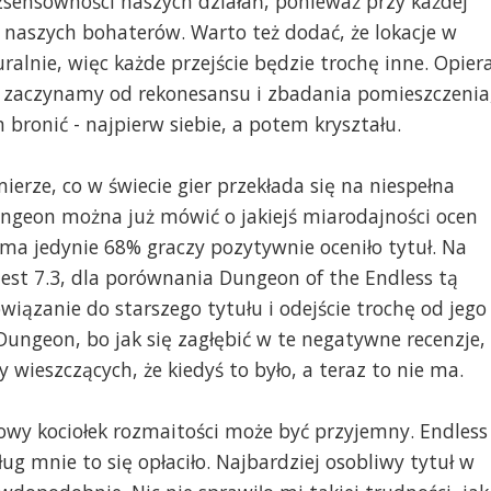
sensowności naszych działań, ponieważ przy każdej
y naszych bohaterów. Warto też dodać, że lokacje w
lnie, więc każde przejście będzie trochę inne. Opier
- zaczynamy od rekonesansu i zbadania pomieszczenia
onić - najpierw siebie, a potem kryształu.
erze, co w świecie gier przekłada się na niespełna
ngeon można już mówić o jakiejś miarodajności ocen
ama jedynie 68% graczy pozytywnie oceniło tytuł. Na
jest 7.3, dla porównania Dungeon of the Endless tą
iązanie do starszego tytułu i odejście trochę od jego
ungeon, bo jak się zagłębić w te negatywne recenzje,
wieszczących, że kiedyś to było, a teraz to nie ma.
owy kociołek rozmaitości może być przyjemny. Endless
g mnie to się opłaciło. Najbardziej osobliwy tytuł w