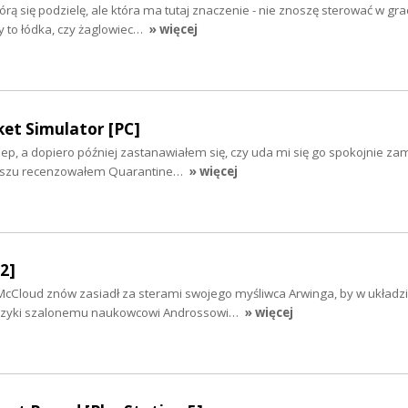
órą się podzielę, ale która ma tutaj znaczenie - nie znoszę sterować w gra
y to łódka, czy żaglowiec…
» więcej
et Simulator [PC]
ep, a dopiero później zastanawiałem się, czy uda mi się go spokojnie zam
aszu recenzowałem Quarantine…
» więcej
2]
 McCloud znów zasiadł za sterami swojego myśliwca Arwinga, by w układzi
 szyki szalonemu naukowcowi Androssowi…
» więcej