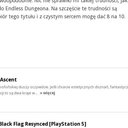
wdopodobnie. Nic nie sprawiło mi takiej trudności, jak
do Endless Dungeona. Na szczęście te trudności są
biór tego tytułu i z czystym sercem mogę dać 8 na 10.
 Ascent
ofońskiej duszy oczywiście. Jeśli chcecie estetycznych doznań, fantastycz
cji to są dwa kraje w…
» więcej
 Black Flag Resynced [PlayStation 5]