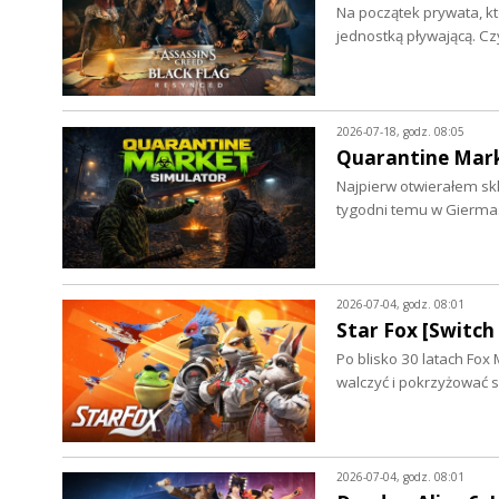
Na początek prywata, kt
jednostką pływającą. Cz
2026-07-18, godz. 08:05
Quarantine Mark
Najpierw otwierałem skl
tygodni temu w Gierm
2026-07-04, godz. 08:01
Star Fox [Switch 
Po blisko 30 latach Fox
walczyć i pokrzyżować
2026-07-04, godz. 08:01