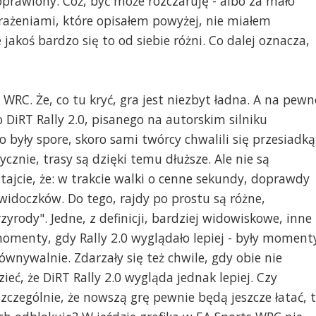
oprawiony. Cóż, być może rozczaruję - albo za mało
rażeniami, które opisałem powyżej, nie miałem
 jakoś bardzo się to od siebie różni. Co dalej oznacza,
WRC. Że, co tu kryć, gra jest niezbyt ładna. A na pewn
 DiRT Rally 2.0, pisanego na autorskim silniku
były spore, skoro sami twórcy chwalili się przesiadką
ycznie, trasy są dzięki temu dłuższe. Ale nie są
ętajcie, że: w trakcie walki o cenne sekundy, doprawdy
widoczków. Do tego, rajdy po prostu są różne,
yrody". Jedne, z definicji, bardziej widowiskowe, inne
omenty, gdy Rally 2.0 wyglądało lepiej - były moment
wnywalnie. Zdarzały się też chwile, gdy obie nie
ć, że DiRT Rally 2.0 wygląda jednak lepiej. Czy
Szczególnie, że nowszą grę pewnie będą jeszcze łatać, 