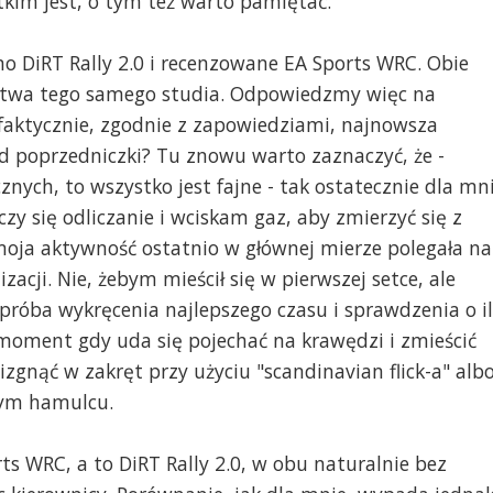
kim jest, o tym też warto pamiętać.
o DiRT Rally 2.0 i recenzowane EA Sports WRC. Obie
orstwa tego samego studia. Odpowiedzmy więc na
 faktycznie, zgodnie z zapowiedziami, najnowsza
d poprzedniczki? Tu znowu warto zaznaczyć, że -
cznych, to wszystko jest fajne - tak ostatecznie dla mn
y się odliczanie i wciskam gaz, aby zmierzyć się z
oja aktywność ostatnio w głównej mierze polegała na
zacji. Nie, żebym mieścił się w pierwszej setce, ale
, próba wykręcenia najlepszego czasu i sprawdzenia o i
n moment gdy uda się pojechać na krawędzi i zmieścić
izgnąć w zakręt przy użyciu "scandinavian flick-a" alb
nym hamulcu.
ts WRC, a to DiRT Rally 2.0, w obu naturalnie bez