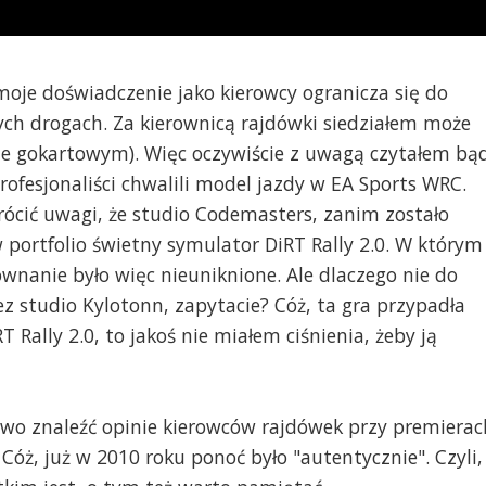
 moje doświadczenie jako kierowcy ogranicza się do
ch drogach. Za kierownicą rajdówki siedziałem może
rze gokartowym). Więc oczywiście z uwagą czytałem bą
rofesjonaliści chwalili model jazdy w EA Sports WRC.
rócić uwagi, że studio Codemasters, zanim zostało
w portfolio świetny symulator DiRT Rally 2.0. W którym
nanie było więc nieuniknione. Ale dlaczego nie do
 studio Kylotonn, zapytacie? Cóż, ta gra przypadła
 Rally 2.0, to jakoś nie miałem ciśnienia, żeby ją
atwo znaleźć opinie kierowców rajdówek przy premierac
. Cóż, już w 2010 roku ponoć było "autentycznie". Czyli,