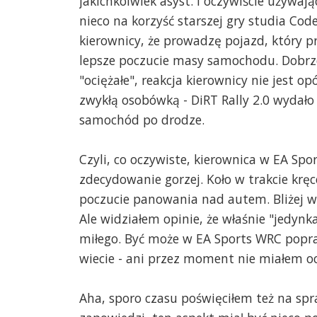
jakichkolwiek asyst. I oczywiście używaj
nieco na korzyść starszej gry studia Cod
kierownicy, że prowadzę pojazd, który 
lepsze poczucie masy samochodu. Dobrze 
"ociężałe", reakcja kierownicy nie jest 
zwykłą osobówką - DiRT Rally 2.0 wydało 
samochód po drodze.
Czyli, co oczywiste, kierownica w EA Spor
zdecydowanie gorzej. Koło w trakcie kręc
poczucie panowania nad autem. Bliżej wi
Ale widziałem opinie, że właśnie "jedynk
miłego. Być może w EA Sports WRC popra
wiecie - ani przez moment nie miałem oc
Aha, sporo czasu poświęciłem też na spr