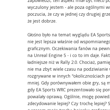
zapowiedzi, ten aspekt miał być nieco p
wyczulony jestem - ale poza ogólnymi w
poczucia, że czy w jednej czy drugiej grze
że jest dobrze.
Głośno było na temat wyglądu EA Sports 
nie jest lepsza właśnie od wspomnianego
graficznym. Oczekiwania fanów na pewno 
na Unreal Engine 5 - i co to im daje. Fakt
ładniejsze niż w Rally 2.0. Chociaż, pami
nie ma zbyt wiele czasu na podziwianie 
rozgrywane w innych "okolicznościach prz
mniej. Gdy porównywałem obie gry, są m
gdy EA Sports WRC prezentowało się poró
powalały oprawą. Ogólnie, mogę powiedzie
zdecydowanie lepiej? Czy trochę lepiej? 