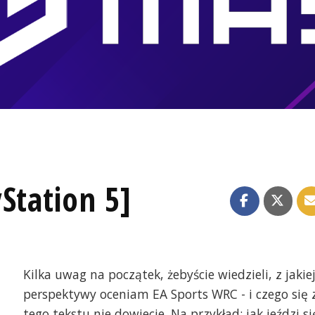
Station 5]
Kilka uwag na początek, żebyście wiedzieli, z jakie
perspektywy oceniam EA Sports WRC - i czego się 
tego tekstu nie dowiecie. Na przykład: jak jeździ si