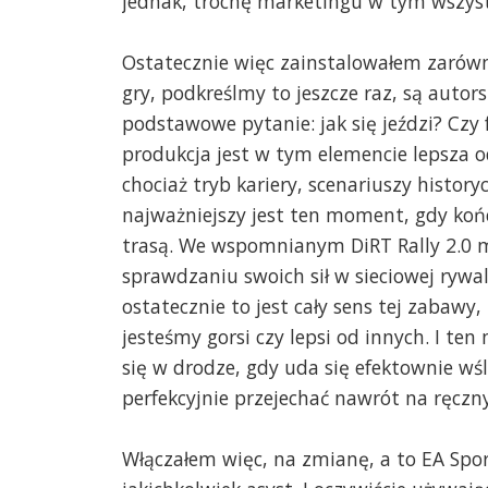
jednak, trochę marketingu w tym wszyst
Ostatecznie więc zainstalowałem zarówn
gry, podkreślmy to jeszcze raz, są aut
podstawowe pytanie: jak się jeździ? Czy
produkcja jest w tym elemencie lepsza o
chociaż tryb kariery, scenariuszy history
najważniejszy jest ten moment, gdy kończ
trasą. We wspomnianym DiRT Rally 2.0 m
sprawdzaniu swoich sił w sieciowej rywali
ostatecznie to jest cały sens tej zabawy
jesteśmy gorsi czy lepsi od innych. I te
się w drodze, gdy uda się efektownie wśl
perfekcyjnie przejechać nawrót na ręcz
Włączałem więc, na zmianę, a to EA Spor