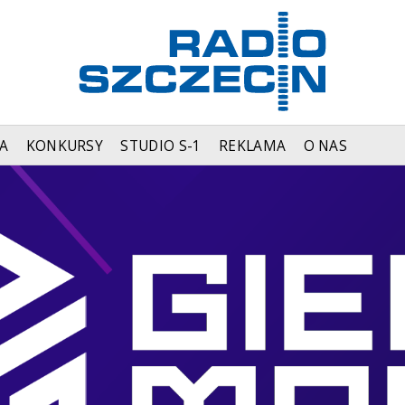
A
KONKURSY
STUDIO S-1
REKLAMA
O NAS