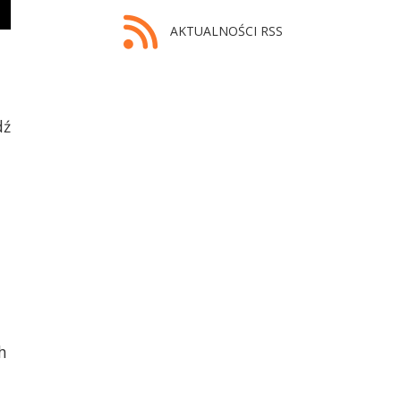
AKTUALNOŚCI RSS
dź
h