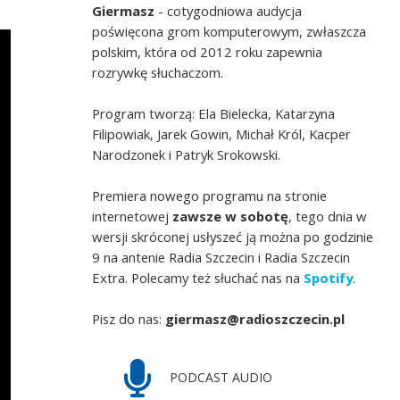
Giermasz
- cotygodniowa audycja
poświęcona grom komputerowym, zwłaszcza
polskim, która od 2012 roku zapewnia
rozrywkę słuchaczom.
Program tworzą: Ela Bielecka, Katarzyna
Filipowiak, Jarek Gowin, Michał Król, Kacper
Narodzonek i Patryk Srokowski.
Premiera nowego programu na stronie
internetowej
zawsze w sobotę
, tego dnia w
wersji skróconej usłyszeć ją można po godzinie
9 na antenie Radia Szczecin i Radia Szczecin
Extra. Polecamy też słuchać nas na
Spotify
.
Pisz do nas:
giermasz@radioszczecin.pl
PODCAST AUDIO