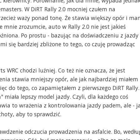
ąc kierownicy. Porównanie, jak dla mnie, wypada jedna
emasters. W DiRT Rally 2.0 mocniej czułem na
przecież waży ponad tonę. Że stawia większy opór i m
mnie zrozumcie, auto w Rally 2.0 nie jest jakieś
opóźniona. Po prostu - bazując na doświadczeniu z jazdy
mi się bardziej zbliżone to tego, co czuję prowadząc
ts WRC chodzi luźniej. Co też nie oznacza, że jest
enia stawia mniejszy opór, ale jak najbardziej miałem
ęc do tego, co zapamiętałem z pierwszego DiRT Rally.
a" miała lepszy model jazdy. Czyli, dla każdego coś
wia to wrażenia z kontrolowania jazdy padem, ale - j
hoty, aby to sprawdzić.
awdzenie odczucia prowadzenia na asfalcie. Bo, wedłu