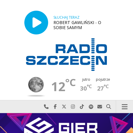
SŁUCHAJ TERAZ
ROBERT GAWLIŃSKI - O
SOBIE SAMYM
°C
jutro
pojutrze
12
°C
°C
30
27
Najlepiej po prostu do nas zadzwoń
Odwiedź nas na Facebook-u
Odwiedź nas na X
Odwiedź nas na Instagram-ie
Odwiedź nas na TikTok-u
Szukaj nas na Spotify
Wyślij do nas w
Szukaj