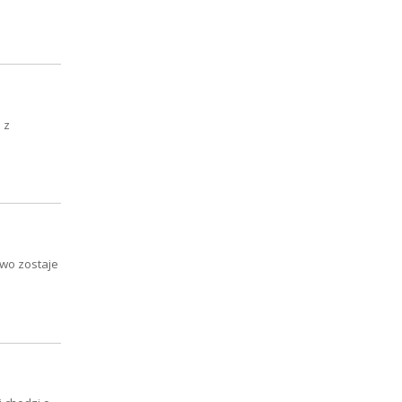
 z
two zostaje