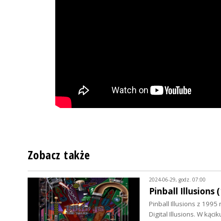
Zobacz także
2024-06-29, godz. 07:00
Pinball Illusions (
Pinball Illusions z 199
Digital Illusions. W kąc