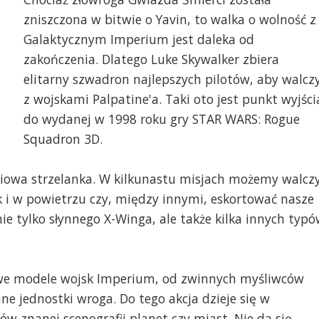
zniszczona w bitwie o Yavin, to walka o wolność z
Galaktycznym Imperium jest daleka od
zakończenia. Dlatego Luke Skywalker zbiera
elitarny szwadron najlepszych pilotów, aby walcz
z wojskami Palpatine'a. Taki oto jest punkt wyjści
do wydanej w 1998 roku gry STAR WARS: Rogue
Squadron 3D.
iowa strzelanka. W kilkunastu misjach możemy walcz
k i w powietrzu czy, między innymi, eskortować nasze
ie tylko słynnego X-Winga, ale także kilka innych typ
owe modele wojsk Imperium, od zwinnych myśliwców
ne jednostki wroga. Do tego akcja dzieje się w
w znanej scenografii planet czy miast. Nie da się