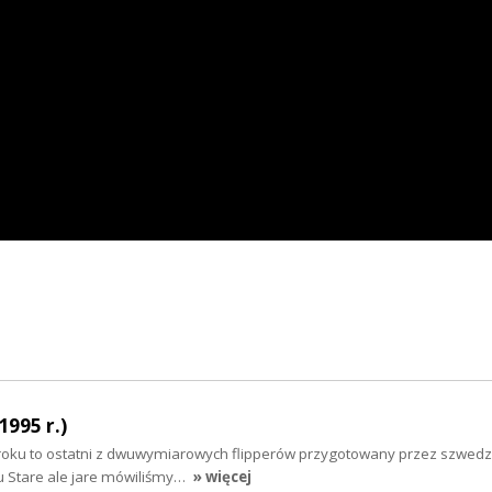
1995 r.)
5 roku to ostatni z dwuwymiarowych flipperów przygotowany przez szwedz
iku Stare ale jare mówiliśmy…
» więcej