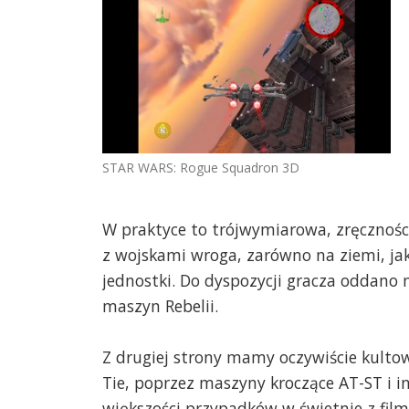
STAR WARS: Rogue Squadron 3D
W praktyce to trójwymiarowa, zręcznośc
z wojskami wroga, zarówno na ziemi, ja
jednostki. Do dyspozycji gracza oddano n
maszyn Rebelii.
Z drugiej strony mamy oczywiście kult
Tie, poprzez maszyny kroczące AT-ST i in
większości przypadków w świetnie z filmó