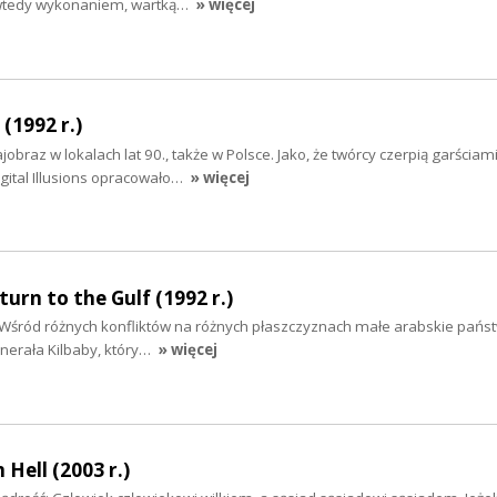
wtedy wykonaniem, wartką…
» więcej
 (1992 r.)
jobraz w lokalach lat 90., także w Polsce. Jako, że twórcy czerpią garściami
igital Illusions opracowało…
» więcej
turn to the Gulf (1992 r.)
. Wśród różnych konfliktów na różnych płaszczyznach małe arabskie pańs
nerała Kilbaby, który…
» więcej
Hell (2003 r.)