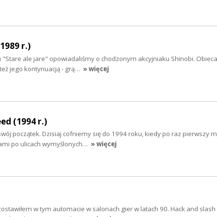
989 r.)
u "Stare ale jare" opowiadaliśmy o chodzonym akcyjniaku Shinobi. Obiec
też jego kontynuacją - grą…
» więcej
ed (1994 r.)
wój początek. Dzisiaj cofniemy się do 1994 roku, kiedy po raz pierwszy 
ami po ulicach wymyślonych…
» więcej
zy zostawiłem w tym automacie w salonach gier w latach 90. Hack and slash