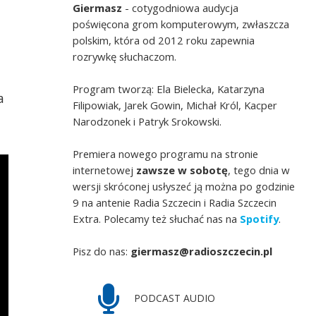
Giermasz
- cotygodniowa audycja
poświęcona grom komputerowym, zwłaszcza
polskim, która od 2012 roku zapewnia
rozrywkę słuchaczom.
Program tworzą: Ela Bielecka, Katarzyna
a
Filipowiak, Jarek Gowin, Michał Król, Kacper
Narodzonek i Patryk Srokowski.
Premiera nowego programu na stronie
internetowej
zawsze w sobotę
, tego dnia w
wersji skróconej usłyszeć ją można po godzinie
9 na antenie Radia Szczecin i Radia Szczecin
Extra. Polecamy też słuchać nas na
Spotify
.
Pisz do nas:
giermasz@radioszczecin.pl
PODCAST AUDIO