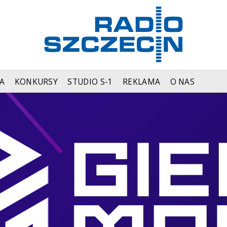
A
KONKURSY
STUDIO S-1
REKLAMA
O NAS