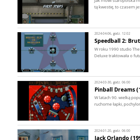
Jak mówi staropolska mą
tą kwestię, to czasem je
2024-04-06, godz. 12:02
Speedball 2: Brut
W roku 1990 studio The 
Deluxe traktowała o fu
2024-03-30, godz. 06:00
Pinball Dreams (1
W latach 90. wielką popu
ruchome łapki, pochylon
2024-01-20, godz. 06:00
Jack Orlando (199