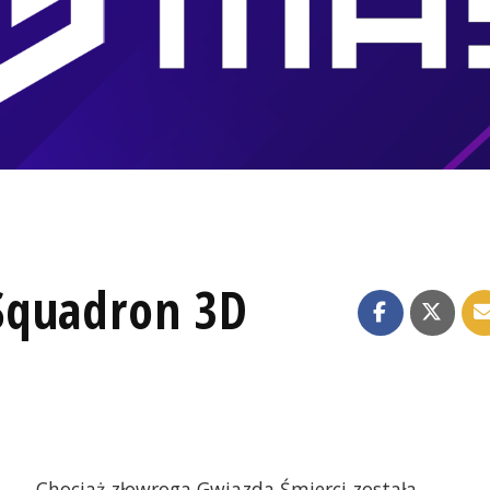
Squadron 3D
Chociaż złowroga Gwiazda Śmierci została