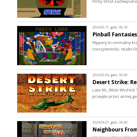
firmy SEGA zachwycał 
2024-05-11, godz. 06:10
Pinball Fantasies
Flippery to normalny kra
rzeczywistości, studio D
2024-05-04, godz. 06:00
Desert Strike: Re
Lata 90., Bliski Wschód
przejęte przez armię ge
2024-04-27, godz. 06:00
Neighbours From 