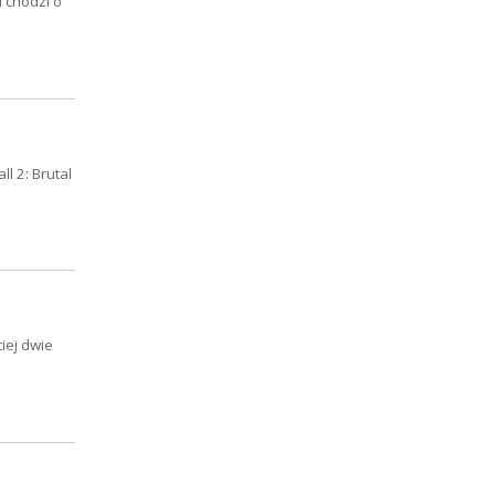
 chodzi o
l 2: Brutal
ciej dwie