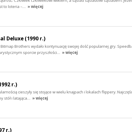
drość: Człowiek człowiekowi wilkiem, a sąsiad sąsiadowi sąsiadem. Jeżeli
st to loteria –…
» więcej
al Deluxe (1990 r.)
Bitmap Brothers wydało kontynuację swojej dość popularnej gry. Speedbal
turystycznym sporcie przyszłości…
» więcej
992 r.)
larnością cieszyły się stojące w wielu knajpach i lokalach flippery. Najczęś
y stół i latająca…
» więcej
7 r.)