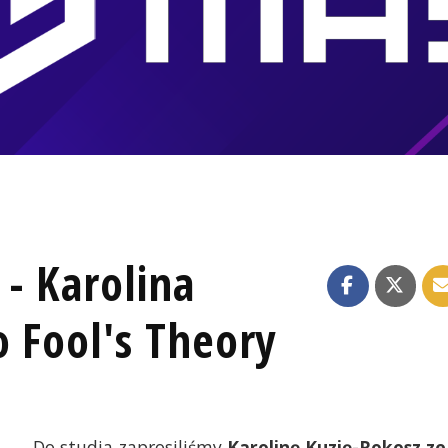
- Karolina
o Fool's Theory
Do studia zaprosiliśmy
Karolinę Kuzię-Rokosz ze