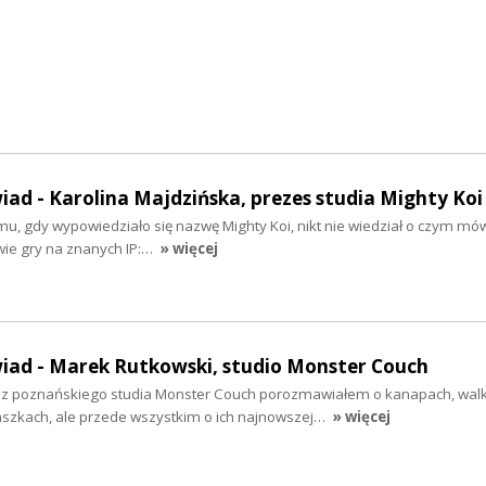
iad - Karolina Majdzińska, prezes studia Mighty Koi
emu, gdy wypowiedziało się nazwę Mighty Koi, nikt nie wiedział o czym mów
wie gry na znanych IP:…
» więcej
wiad - Marek Rutkowski, studio Monster Couch
z poznańskiego studia Monster Couch porozmawiałem o kanapach, walki
taszkach, ale przede wszystkim o ich najnowszej…
» więcej