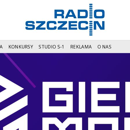
A
KONKURSY
STUDIO S-1
REKLAMA
O NAS