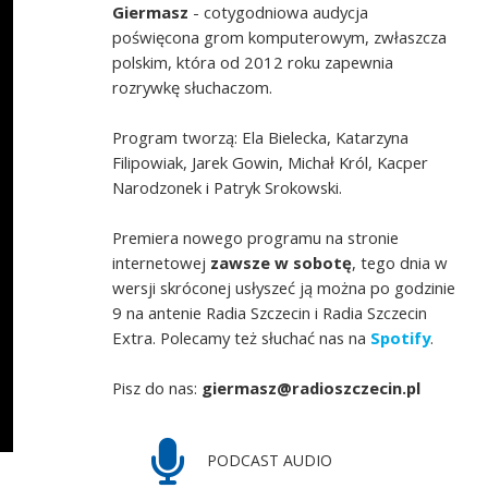
Giermasz
- cotygodniowa audycja
poświęcona grom komputerowym, zwłaszcza
polskim, która od 2012 roku zapewnia
rozrywkę słuchaczom.
Program tworzą: Ela Bielecka, Katarzyna
Filipowiak, Jarek Gowin, Michał Król, Kacper
Narodzonek i Patryk Srokowski.
Premiera nowego programu na stronie
internetowej
zawsze w sobotę
, tego dnia w
wersji skróconej usłyszeć ją można po godzinie
9 na antenie Radia Szczecin i Radia Szczecin
Extra. Polecamy też słuchać nas na
Spotify
.
Pisz do nas:
giermasz@radioszczecin.pl
PODCAST AUDIO