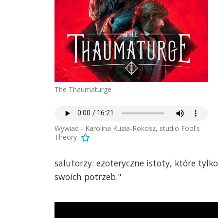
The Thaumaturge
Wywiad - Karolina Kuzia-Rokosz, studio Fool's
Theory
salutorzy: ezoteryczne istoty, które ty
swoich potrzeb."