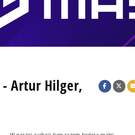
- Artur Hilger,
W naszej audycji tym razem twórca małej