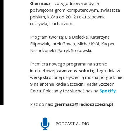
Giermasz
- cotygodniowa audycja
poświęcona grom komputerowym, zwłaszcza
polskim, która od 2012 roku zapewnia
rozrywkę słuchaczom.
Program tworzą: Ela Bielecka, Katarzyna
Filipowiak, Jarek Gowin, Michał Król, Kacper
Narodzonek i Patryk Srokowski.
Premiera nowego programu na stronie
internetowej
zawsze w sobotę
, tego dnia w
wersji skróconej usłyszeć ją można po godzinie
9 na antenie Radia Szczecin i Radia Szczecin
Extra. Polecamy też słuchać nas na
Spotify
.
Pisz do nas:
giermasz@radioszczecin.pl
PODCAST AUDIO