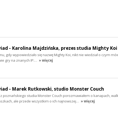
iad - Karolina Majdzińska, prezes studia Mighty Koi
emu, gdy wypowiedziało się nazwę Mighty Koi, nikt nie wiedział o czym mów
wie gry na znanych IP:…
» więcej
wiad - Marek Rutkowski, studio Monster Couch
z poznańskiego studia Monster Couch porozmawiałem o kanapach, walki
taszkach, ale przede wszystkim o ich najnowszej…
» więcej