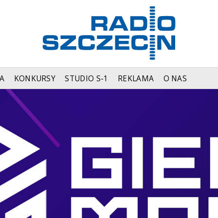
A
KONKURSY
STUDIO S-1
REKLAMA
O NAS