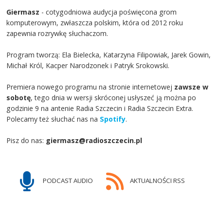
Giermasz
- cotygodniowa audycja poświęcona grom
komputerowym, zwłaszcza polskim, która od 2012 roku
zapewnia rozrywkę słuchaczom.
Program tworzą: Ela Bielecka, Katarzyna Filipowiak, Jarek Gowin,
Michał Król, Kacper Narodzonek i Patryk Srokowski.
Premiera nowego programu na stronie internetowej
zawsze w
sobotę
, tego dnia w wersji skróconej usłyszeć ją można po
godzinie 9 na antenie Radia Szczecin i Radia Szczecin Extra.
Polecamy też słuchać nas na
Spotify
.
Pisz do nas:
giermasz@radioszczecin.pl
PODCAST AUDIO
AKTUALNOŚCI RSS