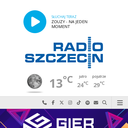
SŁUCHAJ TERAZ
ZOUZY - NA JEDEN
MOMENT
°C
jutro
pojutrze
13
°C
°C
24
29
Najlepiej po prostu do nas zadzwoń
Odwiedź nas na Facebook-u
Odwiedź nas na X
Odwiedź nas na Instagram-ie
Odwiedź nas na TikTok-u
Szukaj nas na Spotify
Wyślij do nas w
Szukaj