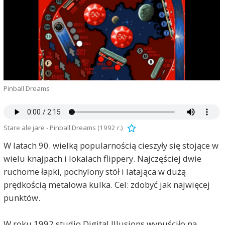
Pinball Dreams
Stare ale jare - Pinball Dreams (1992 r.)
W latach 90. wielką popularnością cieszyły się stojące w
wielu knajpach i lokalach flippery. Najczęściej dwie
ruchome łapki, pochylony stół i latająca w dużą
prędkością metalowa kulka. Cel: zdobyć jak najwięcej
punktów.
W roku 1992 studio Digital Illusions wypuściło na