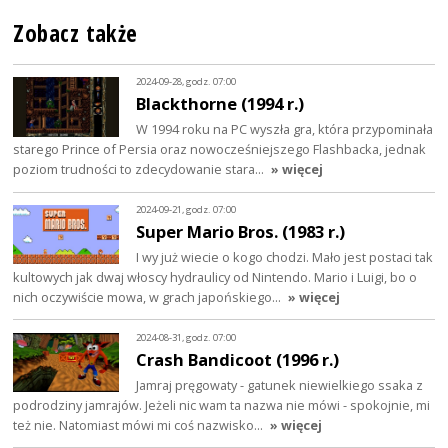
Zobacz także
2024-09-28, godz. 07:00
Blackthorne (1994 r.)
W 1994 roku na PC wyszła gra, która przypominała
starego Prince of Persia oraz nowocześniejszego Flashbacka, jednak
poziom trudności to zdecydowanie stara…
» więcej
2024-09-21, godz. 07:00
Super Mario Bros. (1983 r.)
I wy już wiecie o kogo chodzi. Mało jest postaci tak
kultowych jak dwaj włoscy hydraulicy od Nintendo. Mario i Luigi, bo o
nich oczywiście mowa, w grach japońskiego…
» więcej
2024-08-31, godz. 07:00
Crash Bandicoot (1996 r.)
Jamraj pręgowaty - gatunek niewielkiego ssaka z
podrodziny jamrajów. Jeżeli nic wam ta nazwa nie mówi - spokojnie, mi
też nie. Natomiast mówi mi coś nazwisko…
» więcej