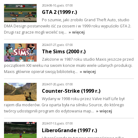
2024-08-10, godz. 07:00
GTA 2 (1999 r.)
Po szumie, jaki zrobiło Grand Theft Auto, studio
DMA Design postanowiło iść za ciosem i w 1999 roku wypuściło GTA 2.
Drugi raz gracze mogli wcielić się…
» więcej
2024-07-27, godz. 07:00
The Sims (2000 r.)
Założone w 1987 roku studio Maxis jeszcze przed
początkiem XXI wieku na swoim koncie miało wiele udanych produkcji.
Maxis głównie opierał swoją bibliotekę…
» więcej
2024-07-20, godz. 07:00
Counter-Strike (1999 r.)
Wydany w 1998 roku przez Valve Half-Life był
rajem dla moderów. Gra oparta była na silniku Source, do którego
twórcy udostępnili program do edytowania map…
» więcej
2024-07-13, godz. 07:00
LiberoGrande (1997 r.)
LiberoGrande to typowa zręcznościowa piłka