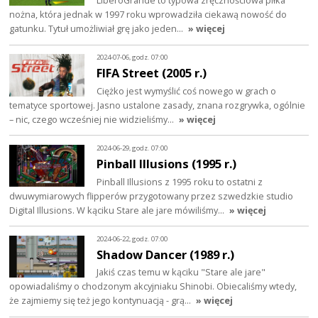
nożna, która jednak w 1997 roku wprowadziła ciekawą nowość do
gatunku. Tytuł umożliwiał grę jako jeden…
» więcej
2024-07-06, godz. 07:00
FIFA Street (2005 r.)
Ciężko jest wymyślić coś nowego w grach o
tematyce sportowej. Jasno ustalone zasady, znana rozgrywka, ogólnie
– nic, czego wcześniej nie widzieliśmy…
» więcej
2024-06-29, godz. 07:00
Pinball Illusions (1995 r.)
Pinball Illusions z 1995 roku to ostatni z
dwuwymiarowych flipperów przygotowany przez szwedzkie studio
Digital Illusions. W kąciku Stare ale jare mówiliśmy…
» więcej
2024-06-22, godz. 07:00
Shadow Dancer (1989 r.)
Jakiś czas temu w kąciku "Stare ale jare"
opowiadaliśmy o chodzonym akcyjniaku Shinobi. Obiecaliśmy wtedy,
że zajmiemy się też jego kontynuacją - grą…
» więcej