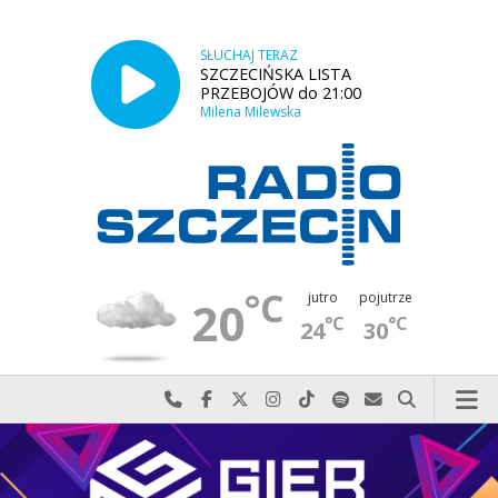
SŁUCHAJ TERAZ
SZCZECIŃSKA LISTA
PRZEBOJÓW do 21:00
Milena Milewska
°C
jutro
pojutrze
20
°C
°C
24
30
Najlepiej po prostu do nas zadzwoń
Odwiedź nas na Facebook-u
Odwiedź nas na X
Odwiedź nas na Instagram-ie
Odwiedź nas na TikTok-u
Szukaj nas na Spotify
Wyślij do nas w
Szukaj