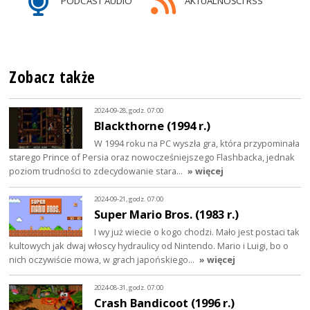
PODCAST AUDIO
AKTUALNOŚCI RSS
Zobacz także
2024-09-28, godz. 07:00
Blackthorne (1994 r.)
W 1994 roku na PC wyszła gra, która przypominała
starego Prince of Persia oraz nowocześniejszego Flashbacka, jednak
poziom trudności to zdecydowanie stara…
» więcej
2024-09-21, godz. 07:00
Super Mario Bros. (1983 r.)
I wy już wiecie o kogo chodzi. Mało jest postaci tak
kultowych jak dwaj włoscy hydraulicy od Nintendo. Mario i Luigi, bo o
nich oczywiście mowa, w grach japońskiego…
» więcej
2024-08-31, godz. 07:00
Crash Bandicoot (1996 r.)