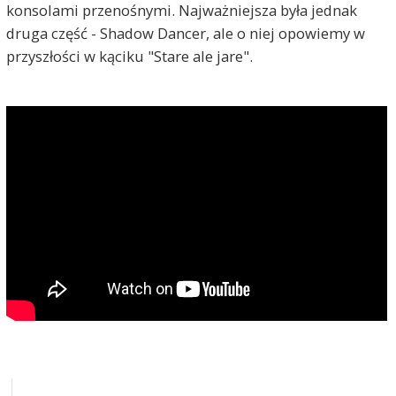
konsolami przenośnymi. Najważniejsza była jednak
druga część - Shadow Dancer, ale o niej opowiemy w
przyszłości w kąciku "Stare ale jare".