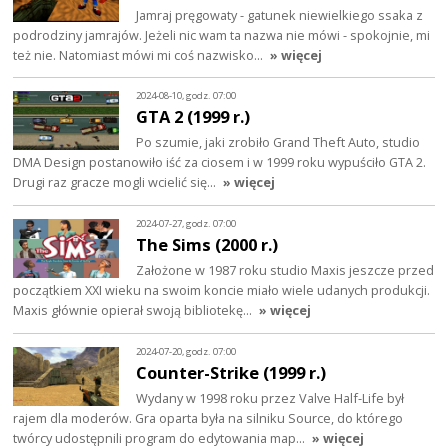
Jamraj pręgowaty - gatunek niewielkiego ssaka z
podrodziny jamrajów. Jeżeli nic wam ta nazwa nie mówi - spokojnie, mi
też nie. Natomiast mówi mi coś nazwisko…
» więcej
2024-08-10, godz. 07:00
GTA 2 (1999 r.)
Po szumie, jaki zrobiło Grand Theft Auto, studio
DMA Design postanowiło iść za ciosem i w 1999 roku wypuściło GTA 2.
Drugi raz gracze mogli wcielić się…
» więcej
2024-07-27, godz. 07:00
The Sims (2000 r.)
Założone w 1987 roku studio Maxis jeszcze przed
początkiem XXI wieku na swoim koncie miało wiele udanych produkcji.
Maxis głównie opierał swoją bibliotekę…
» więcej
2024-07-20, godz. 07:00
Counter-Strike (1999 r.)
Wydany w 1998 roku przez Valve Half-Life był
rajem dla moderów. Gra oparta była na silniku Source, do którego
twórcy udostępnili program do edytowania map…
» więcej