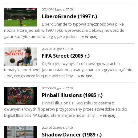
2024-07-13, godz. 07:00
LiberoGrande (1997 r.)
LiberoGrande to typowa zręcznościowa piłka
nożna, która jednak w 1997 roku wprowadziła ciekawą nowość do
gatunku. Tytuł umożliwiał grę jako jeden…
» więcej
2024-07-06, godz. 07:00
FIFA Street (2005 r.)
Ciężko jest wymyślić coś nowego w grach o
tematyce sportowej. Jasno ustalone zasady, znana rozgrywka, ogólnie
– nic, czego wcześniej nie widzieliśmy…
» więcej
2024-06-29, godz. 07:00
Pinball Illusions (1995 r.)
Pinball Illusions z 1995 roku to ostatni z
dwuwymiarowych flipperów przygotowany przez szwedzkie studio
Digital Illusions. W kąciku Stare ale jare mówiliśmy…
» więcej
2024-06-22, godz. 07:00
Shadow Dancer (1989 r.)