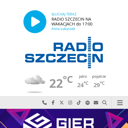
SŁUCHAJ TERAZ
RADIO SZCZECIN NA
WAKACJACH do 17:00
Anna Łukaszek
°C
jutro
pojutrze
22
°C
°C
24
29
Najlepiej po prostu do nas zadzwoń
Odwiedź nas na Facebook-u
Odwiedź nas na X
Odwiedź nas na Instagram-ie
Odwiedź nas na TikTok-u
Szukaj nas na Spotify
Wyślij do nas w
Szukaj