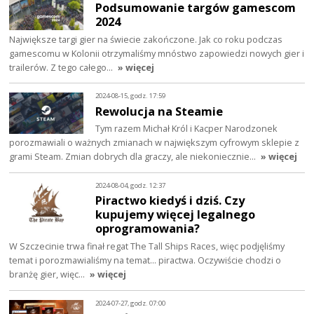
Podsumowanie targów gamescom
2024
Największe targi gier na świecie zakończone. Jak co roku podczas
gamescomu w Kolonii otrzymaliśmy mnóstwo zapowiedzi nowych gier i
trailerów. Z tego całego…
» więcej
2024-08-15, godz. 17:59
Rewolucja na Steamie
Tym razem Michał Król i Kacper Narodzonek
porozmawiali o ważnych zmianach w największym cyfrowym sklepie z
grami Steam. Zmian dobrych dla graczy, ale niekoniecznie…
» więcej
2024-08-04, godz. 12:37
Piractwo kiedyś i dziś. Czy
kupujemy więcej legalnego
oprogramowania?
W Szczecinie trwa finał regat The Tall Ships Races, więc podjęliśmy
temat i porozmawialiśmy na temat... piractwa. Oczywiście chodzi o
branżę gier, więc…
» więcej
2024-07-27, godz. 07:00