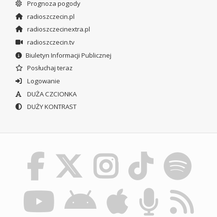
Prognoza pogody
radioszczecin.pl
radioszczecinextra.pl
radioszczecin.tv
Biuletyn Informacji Publicznej
Posłuchaj teraz
Logowanie
DUŻA CZCIONKA
DUŻY KONTRAST