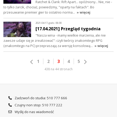
Ratchet & Clank: Rift Apart... opóźniony... Nie, nie -
to tylko żarcik, chociaż, powiedzmy, "oparty na faktach". Bo
przesuwanie premier gier to ostatnio norma…
» więcej
2021-04-17, godz. 06:00
[17.04.2021] Przegląd tygodnia
"Nasza wina - mamy wielkie marzenia, ale nie
zawsze udaje się je zrealizować": czyli twórcy znakomitego RPG
(znakomitego na PC) przepraszają za wersję konsolową…
» więcej
1
2
3
4
5
438 na 44 stronach
Zadzwoń do studia: 510 777 666
Czujny non stop: 510 777 222
Wyślij do nas wiadomość