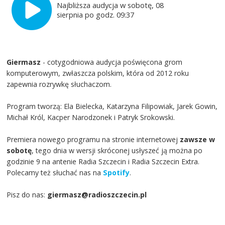
Najbliższa audycja w sobotę, 08
sierpnia po godz. 09:37
Giermasz
- cotygodniowa audycja poświęcona grom
komputerowym, zwłaszcza polskim, która od 2012 roku
zapewnia rozrywkę słuchaczom.
Program tworzą: Ela Bielecka, Katarzyna Filipowiak, Jarek Gowin,
Michał Król, Kacper Narodzonek i Patryk Srokowski.
Premiera nowego programu na stronie internetowej
zawsze w
sobotę
, tego dnia w wersji skróconej usłyszeć ją można po
godzinie 9 na antenie Radia Szczecin i Radia Szczecin Extra.
Polecamy też słuchać nas na
Spotify
.
Pisz do nas:
giermasz@radioszczecin.pl