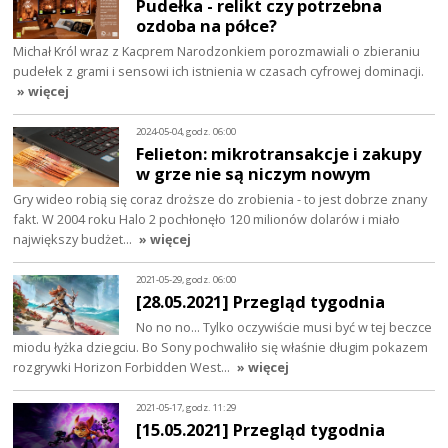
Pudełka - relikt czy potrzebna
ozdoba na półce?
Michał Król wraz z Kacprem Narodzonkiem porozmawiali o zbieraniu
pudełek z grami i sensowi ich istnienia w czasach cyfrowej dominacji.
» więcej
2024-05-04, godz. 06:00
Felieton: mikrotransakcje i zakupy
w grze nie są niczym nowym
Gry wideo robią się coraz droższe do zrobienia - to jest dobrze znany
fakt. W 2004 roku Halo 2 pochłonęło 120 milionów dolarów i miało
największy budżet…
» więcej
2021-05-29, godz. 06:00
[28.05.2021] Przegląd tygodnia
No no no... Tylko oczywiście musi być w tej beczce
miodu łyżka dziegciu. Bo Sony pochwaliło się właśnie długim pokazem
rozgrywki Horizon Forbidden West…
» więcej
2021-05-17, godz. 11:29
[15.05.2021] Przegląd tygodnia