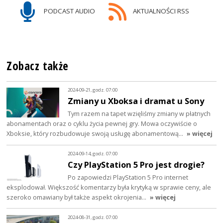
PODCAST AUDIO
AKTUALNOŚCI RSS
Zobacz także
2024-09-21, godz. 07:00
Zmiany u Xboksa i dramat u Sony
Tym razem na tapet wzięliśmy zmiany w płatnych
abonamentach oraz o cyklu życia pewnej gry. Mowa oczywiście o
Xboksie, który rozbudowuje swoją usługę abonamentową…
» więcej
2024-09-14, godz. 07:00
Czy PlayStation 5 Pro jest drogie?
Po zapowiedzi PlayStation 5 Pro internet
eksplodował. Większość komentarzy była krytyką w sprawie ceny, ale
szeroko omawiany był także aspekt okrojenia…
» więcej
2024-08-31, godz. 07:00