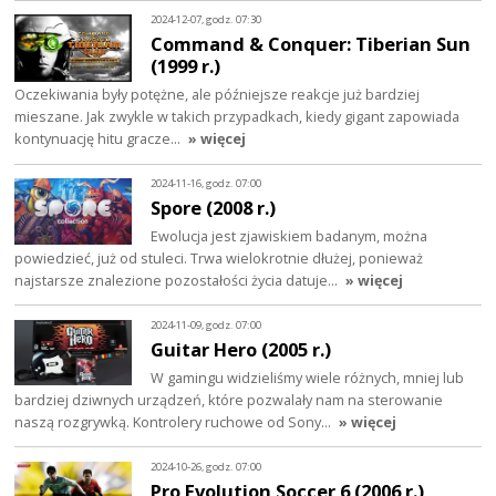
2024-12-07, godz. 07:30
Command & Conquer: Tiberian Sun
(1999 r.)
Oczekiwania były potężne, ale późniejsze reakcje już bardziej
mieszane. Jak zwykle w takich przypadkach, kiedy gigant zapowiada
kontynuację hitu gracze…
» więcej
2024-11-16, godz. 07:00
Spore (2008 r.)
Ewolucja jest zjawiskiem badanym, można
powiedzieć, już od stuleci. Trwa wielokrotnie dłużej, ponieważ
najstarsze znalezione pozostałości życia datuje…
» więcej
2024-11-09, godz. 07:00
Guitar Hero (2005 r.)
W gamingu widzieliśmy wiele różnych, mniej lub
bardziej dziwnych urządzeń, które pozwalały nam na sterowanie
naszą rozgrywką. Kontrolery ruchowe od Sony…
» więcej
2024-10-26, godz. 07:00
Pro Evolution Soccer 6 (2006 r.)