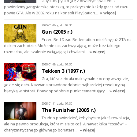
Gdy ktoś pyta o grę z otwartym światem z
powiedzmy gangsterską otoczką, to praktycznie każdy gracz od razu
powie GTA. Ale w 2002 roku na konsoli PlayStation…
» więcej
2025-01-18, godz. 07:30
Gun (2005 r.)
Przed Red Dead Redemption mieliśmy już GTA na
dzikim zachodzie. Może nie tak zachwycającą, może bez takiego
rozmachu, ale szalenie wciągającą i chwilami…
» więcej
2025-01-18, godz. 07:30
Tekken 3 (1997 r.)
Gra, która zebrała maksymalne oceny wszędzie,
gdzie się dało. Nazwana prawdopodobnie najbardziej rewolucyjną
bijatyką w historii. Prawdopodobnie punkt cementujący…
» więcej
2025-01-11, godz. 07:30
The Punisher (2005 r.)
Trudno powiedzieć, żeby była to jakaś rewolucja,
ale na pewno produkcja, która miała to coś. A nawet kilka "cosiów" -
charyzmatycznego głównego bohatera…
» więcej