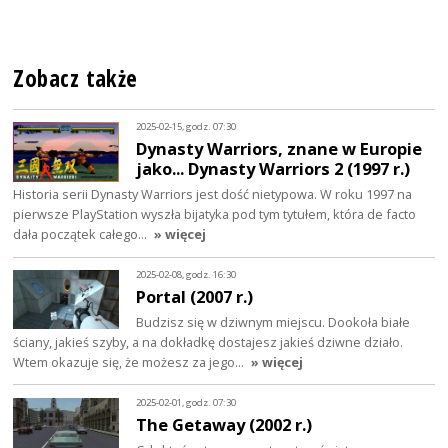
Zobacz także
2025-02-15, godz. 07:30
Dynasty Warriors, znane w Europie
jako... Dynasty Warriors 2 (1997 r.)
Historia serii Dynasty Warriors jest dość nietypowa. W roku 1997 na
pierwsze PlayStation wyszła bijatyka pod tym tytułem, która de facto
dała początek całego…
» więcej
2025-02-08, godz. 16:30
Portal (2007 r.)
Budzisz się w dziwnym miejscu. Dookoła białe
ściany, jakieś szyby, a na dokładkę dostajesz jakieś dziwne działo.
Wtem okazuje się, że możesz za jego…
» więcej
2025-02-01, godz. 07:30
The Getaway (2002 r.)