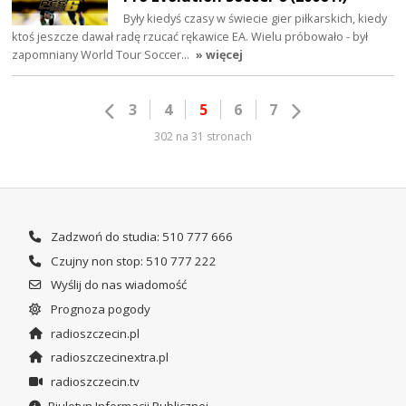
Były kiedyś czasy w świecie gier piłkarskich, kiedy
ktoś jeszcze dawał radę rzucać rękawice EA. Wielu próbowało - był
zapomniany World Tour Soccer…
» więcej
3
4
5
6
7
302 na 31 stronach
Zadzwoń do studia: 510 777 666
Czujny non stop: 510 777 222
Wyślij do nas wiadomość
Prognoza pogody
radioszczecin.pl
radioszczecinextra.pl
radioszczecin.tv
Biuletyn Informacji Publicznej