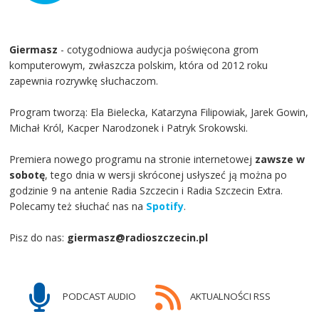
Giermasz
- cotygodniowa audycja poświęcona grom
komputerowym, zwłaszcza polskim, która od 2012 roku
zapewnia rozrywkę słuchaczom.
Program tworzą: Ela Bielecka, Katarzyna Filipowiak, Jarek Gowin,
Michał Król, Kacper Narodzonek i Patryk Srokowski.
Premiera nowego programu na stronie internetowej
zawsze w
sobotę
, tego dnia w wersji skróconej usłyszeć ją można po
godzinie 9 na antenie Radia Szczecin i Radia Szczecin Extra.
Polecamy też słuchać nas na
Spotify
.
Pisz do nas:
giermasz@radioszczecin.pl
PODCAST AUDIO
AKTUALNOŚCI RSS