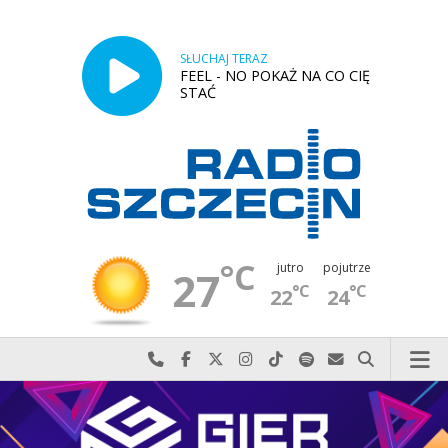
SŁUCHAJ TERAZ
FEEL - NO POKAŻ NA CO CIĘ
STAĆ
°C
jutro
pojutrze
27
°C
°C
22
24
Najlepiej po prostu do nas zadzwoń
Odwiedź nas na Facebook-u
Odwiedź nas na X
Odwiedź nas na Instagram-ie
Odwiedź nas na TikTok-u
Szukaj nas na Spotify
Wyślij do nas w
Szukaj