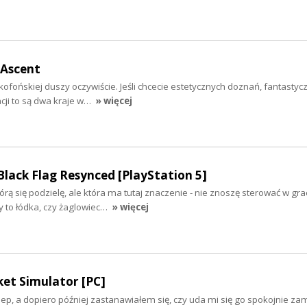
 Ascent
ofońskiej duszy oczywiście. Jeśli chcecie estetycznych doznań, fantastycz
cji to są dwa kraje w…
» więcej
 Black Flag Resynced [PlayStation 5]
órą się podzielę, ale która ma tutaj znaczenie - nie znoszę sterować w gra
y to łódka, czy żaglowiec…
» więcej
et Simulator [PC]
ep, a dopiero później zastanawiałem się, czy uda mi się go spokojnie zam