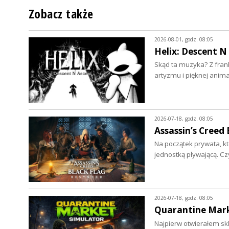
Zobacz także
2026-08-01, godz. 08:05
Helix: Descent N
Skąd ta muzyka? Z frank
artyzmu i pięknej anima
2026-07-18, godz. 08:05
Assassin’s Creed
Na początek prywata, kt
jednostką pływającą. Cz
2026-07-18, godz. 08:05
Quarantine Mark
Najpierw otwierałem skl