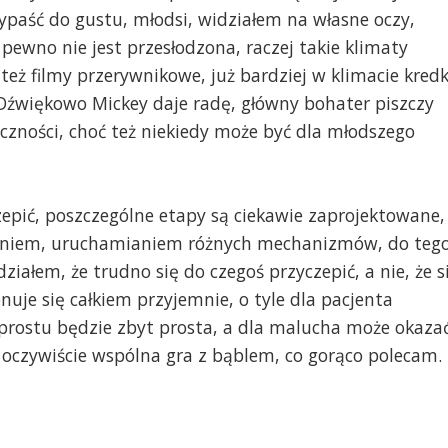
ypaść do gustu, młodsi, widziałem na własne oczy,
 pewno nie jest przesłodzona, raczej takie klimaty
 też filmy przerywnikowe, już bardziej w klimacie kredk
 Dźwiękowo Mickey daje radę, główny bohater piszczy
czności, choć też niekiedy może być dla młodszego
epić, poszczególne etapy są ciekawie zaprojektowane,
aniem, uruchamianiem różnych mechanizmów, do teg
ziałem, że trudno się do czegoś przyczepić, a nie, że s
nuje się całkiem przyjemnie, o tyle dla pacjenta
 prostu będzie zbyt prosta, a dla malucha może okaza
 oczywiście wspólna gra z bąblem, co gorąco polecam. 