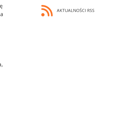
ię
AKTUALNOŚCI RSS
ia
a,