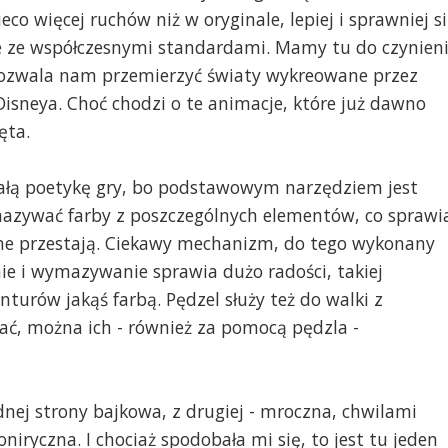
ieco więcej ruchów niż w oryginale, lepiej i sprawniej s
ie ze współczesnymi standardami. Mamy tu do czynien
pozwala nam przemierzyć światy wykreowane przez
sneya. Choć chodzi o te animacje, które już dawno
ęta.
całą poetykę gry, bo podstawowym narzędziem jest
zywać farby z poszczególnych elementów, co sprawi
inne przestają. Ciekawy mechanizm, do tego wykonany
e i wymazywanie sprawia dużo radości, takiej
onturów jakąś farbą. Pędzel służy też do walki z
ać, można ich - również za pomocą pędzla -
ednej strony bajkowa, z drugiej - mroczna, chwilami
iryczna. I chociaż spodobała mi się, to jest tu jeden