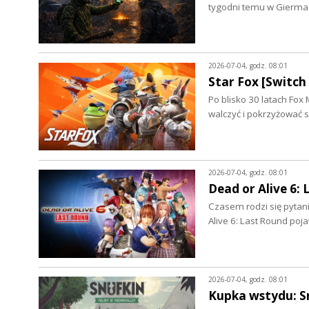
tygodni temu w Gierm
2026-07-04, godz. 08:01
Star Fox [Switch 
Po blisko 30 latach Fox
walczyć i pokrzyżować
2026-07-04, godz. 08:01
Dead or Alive 6: 
Czasem rodzi się pytani
Alive 6: Last Round poj
2026-07-04, godz. 08:01
Kupka wstydu: Sn