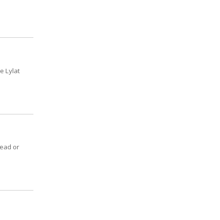
e Lylat
Dead or