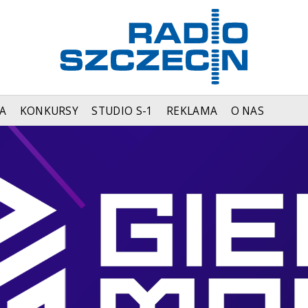
A
KONKURSY
STUDIO S-1
REKLAMA
O NAS