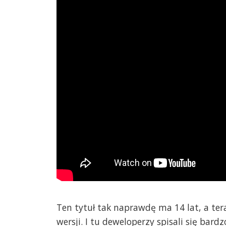
Ten tytuł tak naprawdę ma 14 lat, a te
wersji. I tu deweloperzy spisali się bard