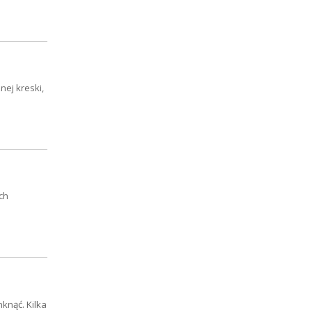
nej kreski,
ch
knąć. Kilka