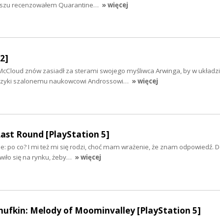
aszu recenzowałem Quarantine…
» więcej
2]
 McCloud znów zasiadł za sterami swojego myśliwca Arwinga, by w układzi
 szyki szalonemu naukowcowi Androssowi…
» więcej
Last Round [PlayStation 5]
e: po co? I mi też mi się rodzi, choć mam wrażenie, że znam odpowiedź. 
awiło się na rynku, żeby…
» więcej
ufkin: Melody of Moominvalley [PlayStation 5]