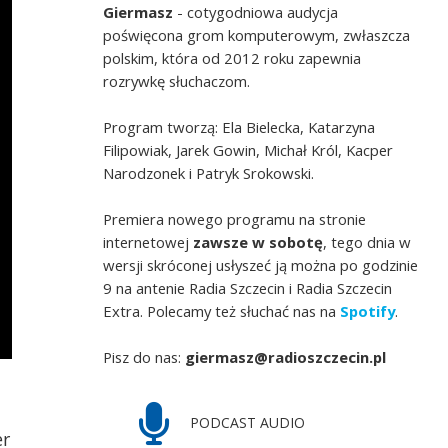
Giermasz
- cotygodniowa audycja
poświęcona grom komputerowym, zwłaszcza
polskim, która od 2012 roku zapewnia
rozrywkę słuchaczom.
Program tworzą: Ela Bielecka, Katarzyna
Filipowiak, Jarek Gowin, Michał Król, Kacper
Narodzonek i Patryk Srokowski.
Premiera nowego programu na stronie
internetowej
zawsze w sobotę
, tego dnia w
wersji skróconej usłyszeć ją można po godzinie
9 na antenie Radia Szczecin i Radia Szczecin
Extra. Polecamy też słuchać nas na
Spotify
.
Pisz do nas:
giermasz@radioszczecin.pl
PODCAST AUDIO
er