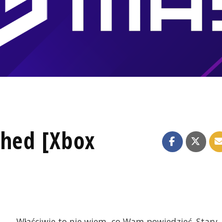
shed [Xbox
Właściwie to nie wiem, co Wam powiedzieć. Stary