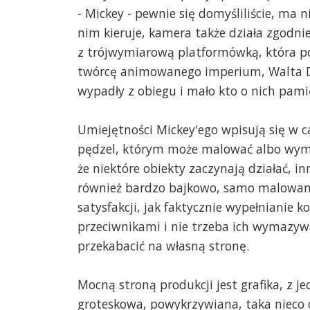
- Mickey - pewnie się domyśliliście, ma n
nim kieruje, kamera także działa zgodn
z trójwymiarową platformówką, która 
twórcę animowanego imperium, Walta Di
wypadły z obiegu i mało kto o nich pami
Umiejętności Mickey'ego wpisują się w 
pędzel, którym może malować albo wyma
że niektóre obiekty zaczynają działać, 
również bardzo bajkowo, samo malowani
satysfakcji, jak faktycznie wypełnianie k
przeciwnikami i nie trzeba ich wymazyw
przekabacić na własną stronę.
Mocną stroną produkcji jest grafika, z j
groteskowa, powykrzywiana, taka nieco on