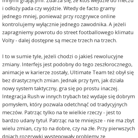
innymi grającymi. Zdarza się, że ktoś wejdzie do meczu
i odłoży pada czy wyjdzie. Wtedy de facto gramy
jednego mniej, ponieważ przy rozgrywce online
kontrolujemy wyłącznie jednego zawodnika. A jeżeli
zapragniemy powrotu do street footballowego klimatu
Volty - dalej dostępne są mecze trzech na trzech.
I to w sumie tyle, jeżeli chodzi o jakieś rewolucyjne
zmiany. Interfejs jest podobny do tego zeszłorocznego,
animacje w karierze zostały, Ultimate Team też obył się
bez drastycznych zmian. Jednak przy tym, jak działa
nowy system taktyczny, gra się po prostu inaczej.
Integracja Rush w innych trybach też wydaje się dobrym
pomysłem, który pozwala odetchnąć od tradycyjnych
meczów. Patrząc tylko na te wielkie rzeczy - jest to
bardzo udany tytuł. Patrząc na te mniejsze - nie ma zbyt
wielu zmian, czy to na dobre, czy na złe. Przy pierwszych
dniach rozgrywki występowały problemy ze