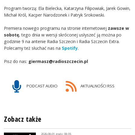
Program tworzą: Ela Bielecka, Katarzyna Filipowiak, Jarek Gowin,
Michał Król, Kacper Narodzonek i Patryk Srokowski.
Premiera nowego programu na stronie internetowej
zawsze w
sobotę
, tego dnia w wersji skróconej usłyszeć ją można po
godzinie 9 na antenie Radia Szczecin i Radia Szczecin Extra.
Polecamy też słuchać nas na
Spotify
.
Pisz do nas:
giermasz@radioszczecin.pl
PODCAST AUDIO
AKTUALNOŚCI RSS
Zobacz także
2026-08-01, godz. 08:05