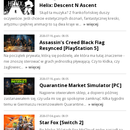
Helix: Descent N Ascent
Skąd ta muzyka? Z frankofońskiej duszy
oczywiście. Jeśli chcecie estetycznych doznań, fantastycznej kreski,
artyzmu i pięknej animacji to są dwa kraje w…
» więcej
2026-07-18, godz. 08:05
Assassin’s Creed Black Flag
Resynced [PlayStation 5]
Na początek prywata, którą się podzielę, ale która ma tutaj znaczenie -
nie znoszę sterować w grach jednostką pływającą. Czy to łódka, czy
żaglowiec…
» więcej
2026-07-18, godz. 08:05
Quarantine Market Simulator [PC]
Najpierw otwierałem sklep, a dopiero później
zastanawiałem się, czy uda mi się go spokojnie zamknąć. Kilka tygodni
temu w Giermaszu recenzowałem Quarantine…
» więcej
2026-07-04, godz. 08:01
Star Fox [Switch 2]
Po blisko 30 latach Fox McCloud znów zasiadł za