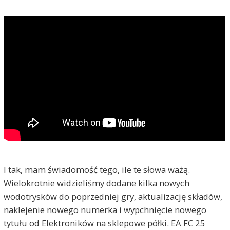
I tak, mam świadomość tego, ile te słowa ważą.
Wielokrotnie widzieliśmy dodane kilka nowych
wodotrysków do poprzedniej gry, aktualizację składów,
naklejenie nowego numerka i wypchnięcie nowego
tytułu od Elektroników na sklepowe półki. EA FC 25