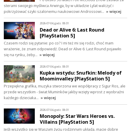
sterami swojego myśliwca Arwinga, by w układzie Lylat walczyć i
pokrzyżować szyki szalonemu naukowcowi Androssowi…
» więcej
2026-07-04, godz. 08:01
Dead or Alive 6: Last Round
[PlayStation 5]
Czasem rodzi się pytanie: po co? I mi też mi się rodzi, choć mam
wrażenie, że znam odpowiedź. Dead or Alive 6: Last Round pojawiło
się na rynku, żeby…
» więcej
2026-07-04, godz. 08:01
Kupka wstydu: Snufkin: Melody of
Moominvalley [PlayStation 5]
Przepiękna grafika, muzyka stworzona we współpracy z Sigur Ros, ale
przede wszystkim - świat Muminków jakby wzięty wprost z wyobraźni
każdego dzieciaka…
» więcej
2026-07-04, godz. 08:01
Monopoly: Star Wars Heroes vs.
Villains [PlayStation 5]
Jeśli wszystko się w Waszym życiu rodzinnym układa, macie dobre