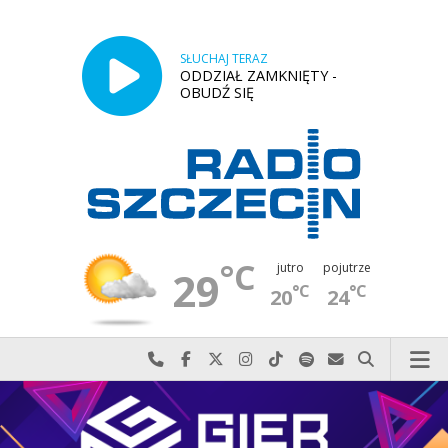
SŁUCHAJ TERAZ
ODDZIAŁ ZAMKNIĘTY -
OBUDŹ SIĘ
°C
jutro
pojutrze
29
°C
°C
20
24
Najlepiej po prostu do nas zadzwoń
Odwiedź nas na Facebook-u
Odwiedź nas na X
Odwiedź nas na Instagram-ie
Odwiedź nas na TikTok-u
Szukaj nas na Spotify
Wyślij do nas w
Szukaj