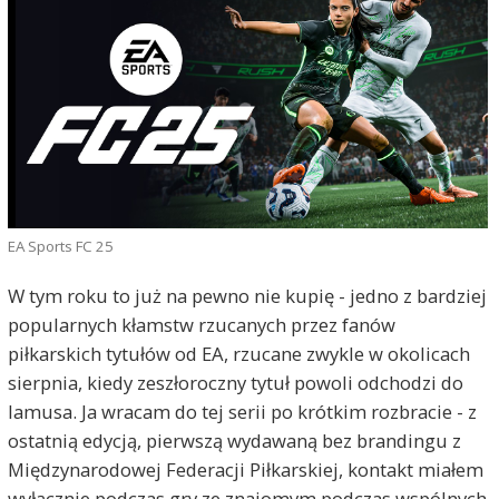
EA Sports FC 25
W tym roku to już na pewno nie kupię - jedno z bardziej
popularnych kłamstw rzucanych przez fanów
piłkarskich tytułów od EA, rzucane zwykle w okolicach
sierpnia, kiedy zeszłoroczny tytuł powoli odchodzi do
lamusa. Ja wracam do tej serii po krótkim rozbracie - z
ostatnią edycją, pierwszą wydawaną bez brandingu z
Międzynarodowej Federacji Piłkarskiej, kontakt miałem
wyłącznie podczas gry ze znajomym podczas wspólnych