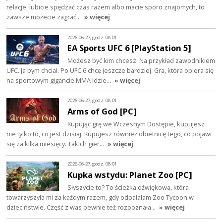
relacje, lubicie spędzać czas razem albo macie sporo znajomych, to
zawsze możecie zagrać…
» więcej
2026-06-27, godz. 08:01
EA Sports UFC 6 [PlayStation 5]
Możesz być kim chcesz. Na przykład zawodnikiem
UFC. Ja bym chciał. Po UFC 6 chcę jeszcze bardziej. Gra, która opiera się
na sportowym gigancie MMA idzie…
» więcej
2026-06-27, godz. 08:01
Arms of God [PC]
Kupując grę we Wczesnym Dostępie, kupujesz
nie tylko to, co jest dzisiaj. Kupujesz również obietnicę tego, co pojawi
się za kilka miesięcy. Takich gier…
» więcej
2026-06-27, godz. 08:01
Kupka wstydu: Planet Zoo [PC]
Słyszycie to? To ścieżka dźwiękowa, która
towarzyszyła mi za każdym razem, gdy odpalałam Zoo Tycoon w
dzieciństwie. Część z was pewnie też rozpoznała…
» więcej