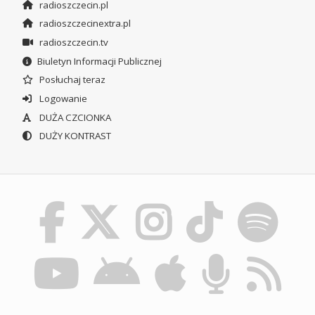
radioszczecin.pl
radioszczecinextra.pl
radioszczecin.tv
Biuletyn Informacji Publicznej
Posłuchaj teraz
Logowanie
DUŻA CZCIONKA
DUŻY KONTRAST