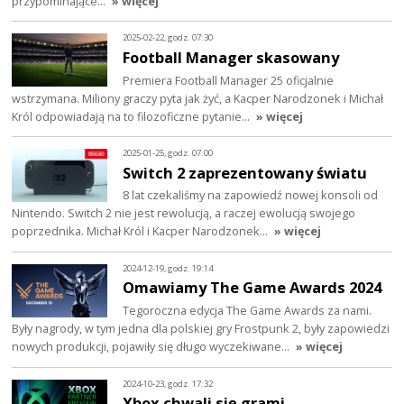
przypominające…
» więcej
2025-02-22, godz. 07:30
Football Manager skasowany
Premiera Football Manager 25 oficjalnie
wstrzymana. Miliony graczy pyta jak żyć, a Kacper Narodzonek i Michał
Król odpowiadają na to filozoficzne pytanie…
» więcej
2025-01-25, godz. 07:00
Switch 2 zaprezentowany światu
8 lat czekaliśmy na zapowiedź nowej konsoli od
Nintendo. Switch 2 nie jest rewolucją, a raczej ewolucją swojego
poprzednika. Michał Król i Kacper Narodzonek…
» więcej
2024-12-19, godz. 19:14
Omawiamy The Game Awards 2024
Tegoroczna edycja The Game Awards za nami.
Były nagrody, w tym jedna dla polskiej gry Frostpunk 2, były zapowiedzi
nowych produkcji, pojawiły się długo wyczekiwane…
» więcej
2024-10-23, godz. 17:32
Xbox chwali się grami