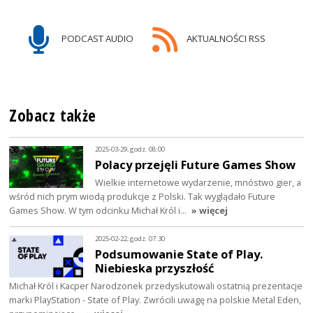
PODCAST AUDIO
AKTUALNOŚCI RSS
Zobacz także
2025-03-29, godz. 08:00
Polacy przejęli Future Games Show
Wielkie internetowe wydarzenie, mnóstwo gier, a
wśród nich prym wiodą produkcje z Polski. Tak wyglądało Future
Games Show. W tym odcinku Michał Król i…
» więcej
2025-02-22, godz. 07:30
Podsumowanie State of Play.
Niebieska przyszłość
Michał Król i Kacper Narodzonek przedyskutowali ostatnią prezentacje
marki PlayStation - State of Play. Zwrócili uwagę na polskie Metal Eden,