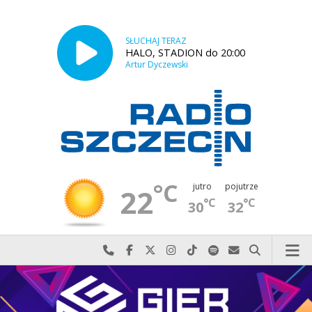
SŁUCHAJ TERAZ
HALO, STADION do 20:00
Artur Dyczewski
°C
jutro
pojutrze
22
°C
°C
30
32
Najlepiej po prostu do nas zadzwoń
Odwiedź nas na Facebook-u
Odwiedź nas na X
Odwiedź nas na Instagram-ie
Odwiedź nas na TikTok-u
Szukaj nas na Spotify
Wyślij do nas w
Szukaj