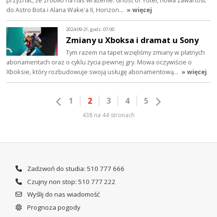
do Astro Bota i Alana Wake'a II, Horizon…
» więcej
2024-09-21, godz. 07:00
Zmiany u Xboksa i dramat u Sony
Tym razem na tapet wzięliśmy zmiany w płatnych
abonamentach oraz o cyklu życia pewnej gry. Mowa oczywiście o
Xboksie, który rozbudowuje swoją usługę abonamentową…
» więcej
1
2
3
4
5
438 na 44 stronach
Zadzwoń do studia: 510 777 666
Czujny non stop: 510 777 222
Wyślij do nas wiadomość
Prognoza pogody