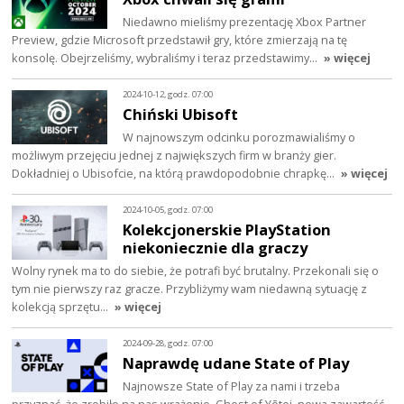
Niedawno mieliśmy prezentację Xbox Partner
Preview, gdzie Microsoft przedstawił gry, które zmierzają na tę
konsolę. Obejrzeliśmy, wybraliśmy i teraz przedstawimy…
» więcej
2024-10-12, godz. 07:00
Chiński Ubisoft
W najnowszym odcinku porozmawialiśmy o
możliwym przejęciu jednej z największych firm w branży gier.
Dokładniej o Ubisofcie, na którą prawdopodobnie chrapkę…
» więcej
2024-10-05, godz. 07:00
Kolekcjonerskie PlayStation
niekoniecznie dla graczy
Wolny rynek ma to do siebie, że potrafi być brutalny. Przekonali się o
tym nie pierwszy raz gracze. Przybliżymy wam niedawną sytuację z
kolekcją sprzętu…
» więcej
2024-09-28, godz. 07:00
Naprawdę udane State of Play
Najnowsze State of Play za nami i trzeba
przyznać, że zrobiło na nas wrażenie. Ghost of Yōtei, nowa zawartość