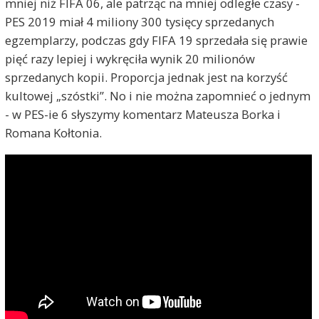
mniej niż FIFA 06, ale patrząc na mniej odległe czasy -
PES 2019 miał 4 miliony 300 tysięcy sprzedanych
egzemplarzy, podczas gdy FIFA 19 sprzedała się prawie
pięć razy lepiej i wykręciła wynik 20 milionów
sprzedanych kopii. Proporcja jednak jest na korzyść
kultowej „szóstki”. No i nie można zapomnieć o jednym
- w PES-ie 6 słyszymy komentarz Mateusza Borka i
Romana Kołtonia.