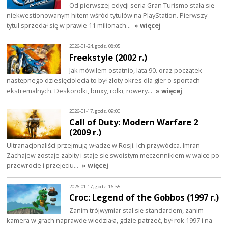
Od pierwszej edycji seria Gran Turismo stała się
niekwestionowanym hitem wśród tytułów na PlayStation. Pierwszy
tytuł sprzedał się w prawie 11 milionach…
» więcej
2026-01-24, godz. 08:05
Freekstyle (2002 r.)
Jak mówiłem ostatnio, lata 90. oraz początek
następnego dziesięciolecia to był złoty okres dla gier o sportach
ekstremalnych. Deskorolki, bmxy, rolki, rowery…
» więcej
2026-01-17, godz. 09:00
Call of Duty: Modern Warfare 2
(2009 r.)
Ultranacjonaliści przejmują władzę w Rosji. Ich przywódca. Imran
Zachajew zostaje zabity i staje się swoistym męczennikiem w walce po
przewrocie i przejęciu…
» więcej
2026-01-17, godz. 16:55
Croc: Legend of the Gobbos (1997 r.)
Zanim trójwymiar stał się standardem, zanim
kamera w grach naprawdę wiedziała, gdzie patrzeć, był rok 1997 i na