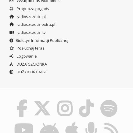
Wyślij do nas wiadomość
Prognoza pogody
radioszczecin.pl
radioszczecinextra.pl
radioszczecin.tv
Biuletyn Informacji Publicznej
Posłuchaj teraz
Logowanie
DUŻA CZCIONKA
DUŻY KONTRAST