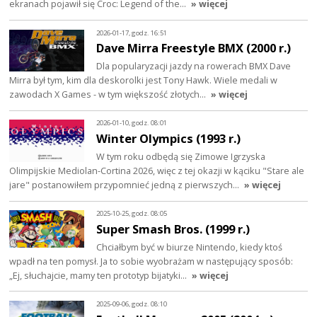
ekranach pojawił się Croc: Legend of the…
» więcej
2026-01-17, godz. 16:51
Dave Mirra Freestyle BMX (2000 r.)
Dla popularyzacji jazdy na rowerach BMX Dave
Mirra był tym, kim dla deskorolki jest Tony Hawk. Wiele medali w
zawodach X Games - w tym większość złotych…
» więcej
2026-01-10, godz. 08:01
Winter Olympics (1993 r.)
W tym roku odbędą się Zimowe Igrzyska
Olimpijskie Mediolan-Cortina 2026, więc z tej okazji w kąciku "Stare ale
jare" postanowiłem przypomnieć jedną z pierwszych…
» więcej
2025-10-25, godz. 08:05
Super Smash Bros. (1999 r.)
Chciałbym być w biurze Nintendo, kiedy ktoś
wpadł na ten pomysł. Ja to sobie wyobrażam w następujący sposób:
„Ej, słuchajcie, mamy ten prototyp bijatyki…
» więcej
2025-09-06, godz. 08:10