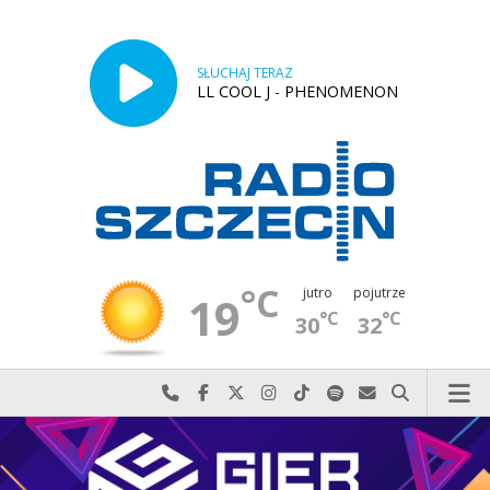
SŁUCHAJ TERAZ
LL COOL J - PHENOMENON
°C
jutro
pojutrze
19
°C
°C
30
32
Najlepiej po prostu do nas zadzwoń
Odwiedź nas na Facebook-u
Odwiedź nas na X
Odwiedź nas na Instagram-ie
Odwiedź nas na TikTok-u
Szukaj nas na Spotify
Wyślij do nas w
Szukaj