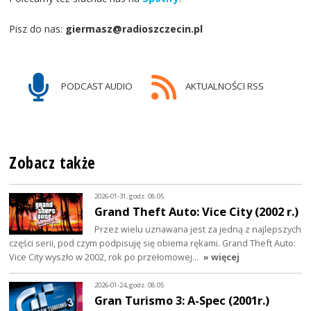
Pisz do nas:
giermasz@radioszczecin.pl
PODCAST AUDIO
AKTUALNOŚCI RSS
Zobacz także
2026-01-31, godz. 08:05
Grand Theft Auto: Vice City (2002 r.)
Przez wielu uznawana jest za jedną z najlepszych
części serii, pod czym podpisuję się obiema rękami. Grand Theft Auto:
Vice City wyszło w 2002, rok po przełomowej…
» więcej
2026-01-24, godz. 08:05
Gran Turismo 3: A-Spec (2001r.)