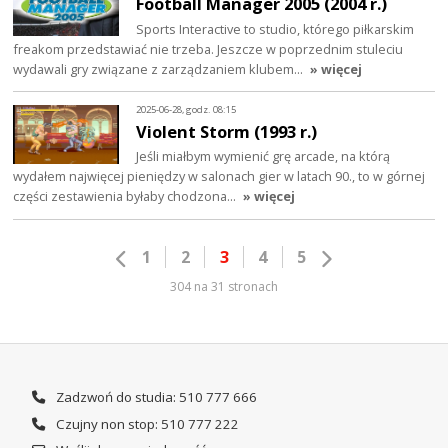
Football Manager 2005 (2004 r.)
Sports Interactive to studio, którego piłkarskim
freakom przedstawiać nie trzeba. Jeszcze w poprzednim stuleciu
wydawali gry związane z zarządzaniem klubem…
» więcej
2025-06-28, godz. 08:15
Violent Storm (1993 r.)
Jeśli miałbym wymienić grę arcade, na którą
wydałem najwięcej pieniędzy w salonach gier w latach 90., to w górnej
części zestawienia byłaby chodzona…
» więcej
1
2
3
4
5
304 na 31 stronach
Zadzwoń do studia: 510 777 666
Czujny non stop: 510 777 222