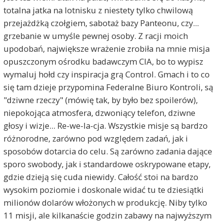
totalna jatka na lotnisku z niestety tylko chwilową
przejażdżką czołgiem, sabotaż bazy Panteonu, czy...
grzebanie w umyśle pewnej osoby. Z racji moich
upodobań, największe wrażenie zrobiła na mnie misja
opuszczonym ośrodku badawczym CIA, bo to wypisz
wymaluj hołd czy inspiracja grą Control. Gmach i to co
się tam dzieje przypomina Federalne Biuro Kontroli, są
"dziwne rzeczy" (mówię tak, by było bez spoilerów),
niepokojąca atmosfera, dzwoniący telefon, dziwne
głosy i wizje... Re-we-la-cja. Wszystkie misje są bardzo
różnorodne, zarówno pod względem zadań, jak i
sposobów dotarcia do celu. Są zarówno zadania dające
sporo swobody, jak i standardowe oskrypowane etapy,
gdzie dzieją się cuda niewidy. Całość stoi na bardzo
wysokim poziomie i doskonale widać tu te dziesiątki
milionów dolarów włożonych w produkcję. Niby tylko
11 misji, ale kilkanaście godzin zabawy na najwyższym