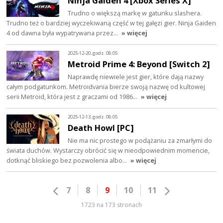
Ninja Gaiden 4 [Xbox Series X]
Trudno o większą markę w gatunku slashera.
Trudno też o bardziej wyczekiwaną część w tej gałęzi gier. Ninja Gaiden
4 od dawna była wypatrywana przez…
» więcej
2025-12-20, godz. 08:05
Metroid Prime 4: Beyond [Switch 2]
Naprawdę niewiele jest gier, które dają nazwy
całym podgatunkom. Metroidvania bierze swoją nazwę od kultowej
serii Metroid, która jest z graczami od 1986…
» więcej
2025-12-13, godz. 08:05
Death Howl [PC]
Nie ma nic prostego w podążaniu za zmarłymi do
świata duchów. Wystarczy obrócić się w nieodpowiednim momencie,
dotknąć bliskiego bez pozwolenia albo…
» więcej
7
8
9
10
11
1723 na 173 stronach