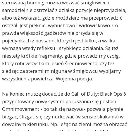
sterowaną bombę, można wezwać śmigłowiec i
samodzielnie ostrzelać z działka pozycje nieprzyjaciela,
albo też wskazać, gdzie moździerz ma przeprowadzić
ostrzał. Jest pięknie, wybuchowo i widowiskowo. Co
prawda większość gadżetów nie przyda się w
pojedynkach z bossami, których jest kilku, a walka
wymaga wtedy refleksu i szybkiego działania. Są też
niestety krótkie fragmenty, gdzie prowadzimy czołg,
który robi wszystkim jesień średniowiecza, czy też
siedząc za sterami miniguna w śmigłowcu wybijamy
wszystkich z powietrza. Wojenna poezja.
Na koniec muszę dodać, że do Call of Duty: Black Ops 6
przygotowany nowy system poruszania się postaci.
Omnimovement - bo tak się nazywa - pozwala płynnie
biegać, ślizgać się czy nurkować (w sensie skakania) w
dowolnym kierunku. Np. leżąc na ziemi można obracać