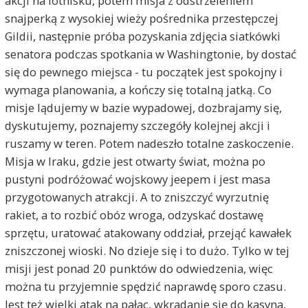
akcji na lotnisku, potem misja z odstrzeleniem
snajperką z wysokiej wieży pośrednika przestępczej
Gildii, następnie próba pozyskania zdjęcia siatkówki
senatora podczas spotkania w Washingtonie, by dostać
się do pewnego miejsca - tu początek jest spokojny i
wymaga planowania, a kończy się totalną jatką. Co
misje lądujemy w bazie wypadowej, dozbrajamy się,
dyskutujemy, poznajemy szczegóły kolejnej akcji i
ruszamy w teren. Potem nadeszło totalne zaskoczenie.
Misja w Iraku, gdzie jest otwarty świat, można po
pustyni podróżować wojskowy jeepem i jest masa
przygotowanych atrakcji. A to zniszczyć wyrzutnię
rakiet, a to rozbić obóz wroga, odzyskać dostawę
sprzętu, uratować atakowany oddział, przejąć kawałek
zniszczonej wioski. No dzieje się i to dużo. Tylko w tej
misji jest ponad 20 punktów do odwiedzenia, więc
można tu przyjemnie spędzić naprawdę sporo czasu.
Jest też wielki atak na pałac, wkradanie się do kasyna,