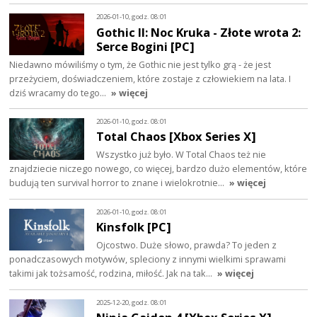
2026-01-10, godz. 08:01
Gothic II: Noc Kruka - Złote wrota 2:
Serce Bogini [PC]
Niedawno mówiliśmy o tym, że Gothic nie jest tylko grą - że jest
przeżyciem, doświadczeniem, które zostaje z człowiekiem na lata. I
dziś wracamy do tego…
» więcej
2026-01-10, godz. 08:01
Total Chaos [Xbox Series X]
Wszystko już było. W Total Chaos też nie
znajdziecie niczego nowego, co więcej, bardzo dużo elementów, które
budują ten survival horror to znane i wielokrotnie…
» więcej
2026-01-10, godz. 08:01
Kinsfolk [PC]
Ojcostwo. Duże słowo, prawda? To jeden z
ponadczasowych motywów, spleciony z innymi wielkimi sprawami
takimi jak tożsamość, rodzina, miłość. Jak na tak…
» więcej
2025-12-20, godz. 08:01