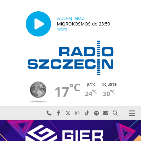
SŁUCHAJ TERAZ
MIQROKOSMOS do 23:59
Miqro
°C
jutro
pojutrze
17
°C
°C
24
30
Najlepiej po prostu do nas zadzwoń
Odwiedź nas na Facebook-u
Odwiedź nas na X
Odwiedź nas na Instagram-ie
Odwiedź nas na TikTok-u
Szukaj nas na Spotify
Wyślij do nas w
Szukaj