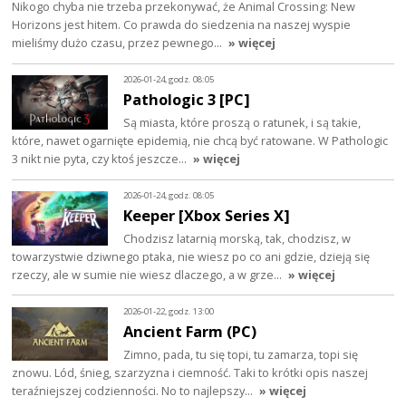
Nikogo chyba nie trzeba przekonywać, że Animal Crossing: New
Horizons jest hitem. Co prawda do siedzenia na naszej wyspie
mieliśmy dużo czasu, przez pewnego…
» więcej
2026-01-24, godz. 08:05
Pathologic 3 [PC]
Są miasta, które proszą o ratunek, i są takie,
które, nawet ogarnięte epidemią, nie chcą być ratowane. W Pathologic
3 nikt nie pyta, czy ktoś jeszcze…
» więcej
2026-01-24, godz. 08:05
Keeper [Xbox Series X]
Chodzisz latarnią morską, tak, chodzisz, w
towarzystwie dziwnego ptaka, nie wiesz po co ani gdzie, dzieją się
rzeczy, ale w sumie nie wiesz dlaczego, a w grze…
» więcej
2026-01-22, godz. 13:00
Ancient Farm (PC)
Zimno, pada, tu się topi, tu zamarza, topi się
znowu. Lód, śnieg, szarzyzna i ciemność. Taki to krótki opis naszej
teraźniejszej codzienności. No to najlepszy…
» więcej