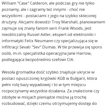
William "Case" Calderon, ale podczas gry nie tylko
poznamy, ale i zagramy też innymi - choć nie
wszystkimi - postaciami z jego na szybko skleconej
drużyny. Akcjami dowodzi Troy Marshall, planowaniem
zajmuje się znany fanom serii Frank Woods, jest
nieobliczalny Russel Adler, ekspert od elektroniki i
informatyki Felix Neumann czy specjalizująca się w
infiltracji Sevati "Sev" Dumas. W tle przewija się sporo
osób, m.in. specjalistka operacyjna Jane Harrow,
podlegająca bezpośrednio szefowi CIA.
Wesoła gromadka dość szybko znajduje ukrycie w
postaci opuszczonej kryjówki KGB w Bułgarii, która
pełni rolę bazy wypadowej i to w tym miejscu
rozpoczynamy wszystkie działania. Za znalezione czy
zdobyte w misjach pieniądze można ją trochę
rozbudować, dzięki czemu otrzymujemy dostęp do