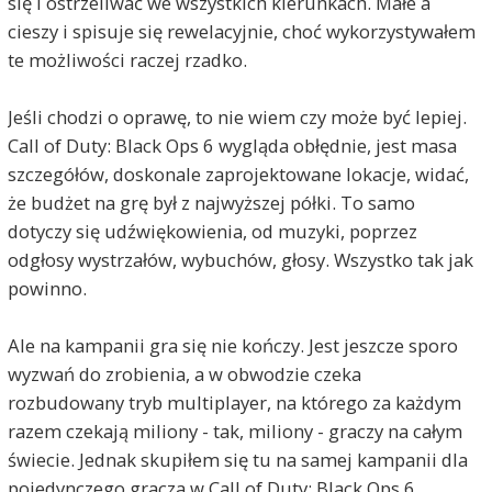
się i ostrzeliwać we wszystkich kierunkach. Małe a
cieszy i spisuje się rewelacyjnie, choć wykorzystywałem
te możliwości raczej rzadko.
Jeśli chodzi o oprawę, to nie wiem czy może być lepiej.
Call of Duty: Black Ops 6 wygląda obłędnie, jest masa
szczegółów, doskonale zaprojektowane lokacje, widać,
że budżet na grę był z najwyższej półki. To samo
dotyczy się udźwiękowienia, od muzyki, poprzez
odgłosy wystrzałów, wybuchów, głosy. Wszystko tak jak
powinno.
Ale na kampanii gra się nie kończy. Jest jeszcze sporo
wyzwań do zrobienia, a w obwodzie czeka
rozbudowany tryb multiplayer, na którego za każdym
razem czekają miliony - tak, miliony - graczy na całym
świecie. Jednak skupiłem się tu na samej kampanii dla
pojedynczego gracza w Call of Duty: Black Ops 6.