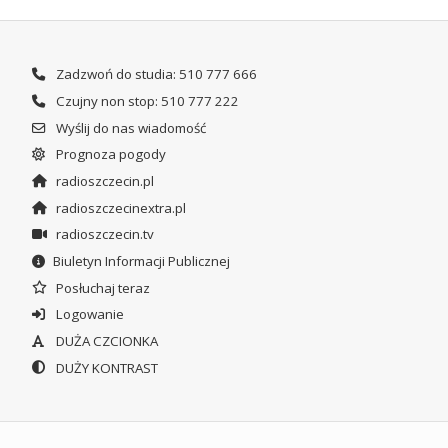
Zadzwoń do studia: 510 777 666
Czujny non stop: 510 777 222
Wyślij do nas wiadomość
Prognoza pogody
radioszczecin.pl
radioszczecinextra.pl
radioszczecin.tv
Biuletyn Informacji Publicznej
Posłuchaj teraz
Logowanie
DUŻA CZCIONKA
DUŻY KONTRAST