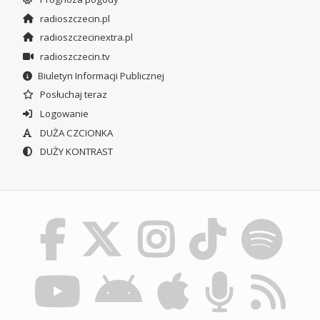
radioszczecin.pl
radioszczecinextra.pl
radioszczecin.tv
Biuletyn Informacji Publicznej
Posłuchaj teraz
Logowanie
DUŻA CZCIONKA
DUŻY KONTRAST