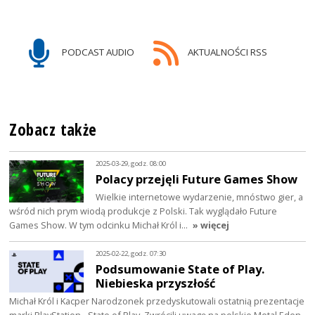
PODCAST AUDIO
AKTUALNOŚCI RSS
Zobacz także
2025-03-29, godz. 08:00
Polacy przejęli Future Games Show
Wielkie internetowe wydarzenie, mnóstwo gier, a
wśród nich prym wiodą produkcje z Polski. Tak wyglądało Future
Games Show. W tym odcinku Michał Król i…
» więcej
2025-02-22, godz. 07:30
Podsumowanie State of Play.
Niebieska przyszłość
Michał Król i Kacper Narodzonek przedyskutowali ostatnią prezentacje
marki PlayStation - State of Play. Zwrócili uwagę na polskie Metal Eden,