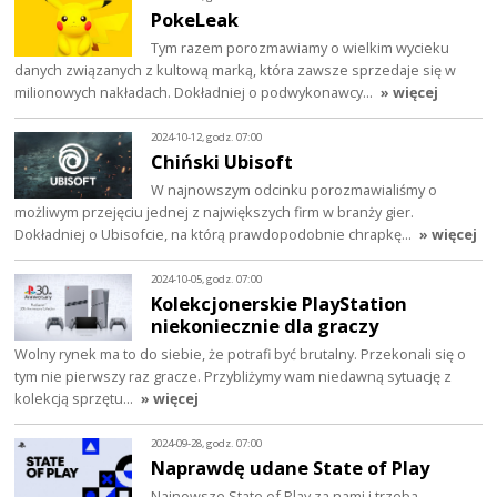
PokeLeak
Tym razem porozmawiamy o wielkim wycieku
danych związanych z kultową marką, która zawsze sprzedaje się w
milionowych nakładach. Dokładniej o podwykonawcy…
» więcej
2024-10-12, godz. 07:00
Chiński Ubisoft
W najnowszym odcinku porozmawialiśmy o
możliwym przejęciu jednej z największych firm w branży gier.
Dokładniej o Ubisofcie, na którą prawdopodobnie chrapkę…
» więcej
2024-10-05, godz. 07:00
Kolekcjonerskie PlayStation
niekoniecznie dla graczy
Wolny rynek ma to do siebie, że potrafi być brutalny. Przekonali się o
tym nie pierwszy raz gracze. Przybliżymy wam niedawną sytuację z
kolekcją sprzętu…
» więcej
2024-09-28, godz. 07:00
Naprawdę udane State of Play
Najnowsze State of Play za nami i trzeba