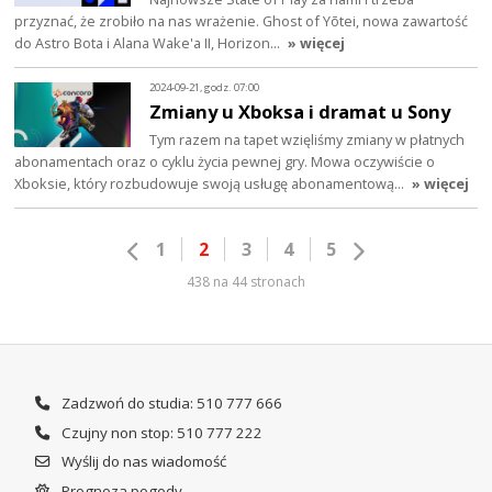
przyznać, że zrobiło na nas wrażenie. Ghost of Yōtei, nowa zawartość
do Astro Bota i Alana Wake'a II, Horizon…
» więcej
2024-09-21, godz. 07:00
Zmiany u Xboksa i dramat u Sony
Tym razem na tapet wzięliśmy zmiany w płatnych
abonamentach oraz o cyklu życia pewnej gry. Mowa oczywiście o
Xboksie, który rozbudowuje swoją usługę abonamentową…
» więcej
1
2
3
4
5
438 na 44 stronach
Zadzwoń do studia: 510 777 666
Czujny non stop: 510 777 222
Wyślij do nas wiadomość
Prognoza pogody