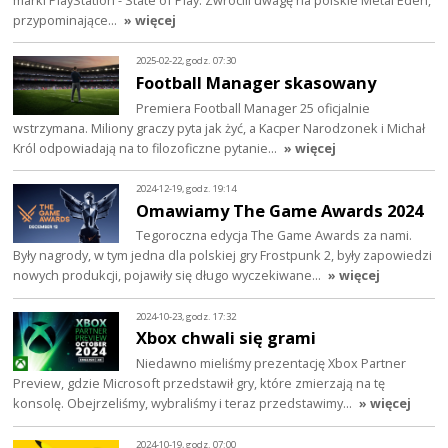
przypominające…
» więcej
2025-02-22, godz. 07:30
Football Manager skasowany
Premiera Football Manager 25 oficjalnie
wstrzymana. Miliony graczy pyta jak żyć, a Kacper Narodzonek i Michał
Król odpowiadają na to filozoficzne pytanie…
» więcej
2024-12-19, godz. 19:14
Omawiamy The Game Awards 2024
Tegoroczna edycja The Game Awards za nami.
Były nagrody, w tym jedna dla polskiej gry Frostpunk 2, były zapowiedzi
nowych produkcji, pojawiły się długo wyczekiwane…
» więcej
2024-10-23, godz. 17:32
Xbox chwali się grami
Niedawno mieliśmy prezentację Xbox Partner
Preview, gdzie Microsoft przedstawił gry, które zmierzają na tę
konsolę. Obejrzeliśmy, wybraliśmy i teraz przedstawimy…
» więcej
2024-10-19, godz. 07:00