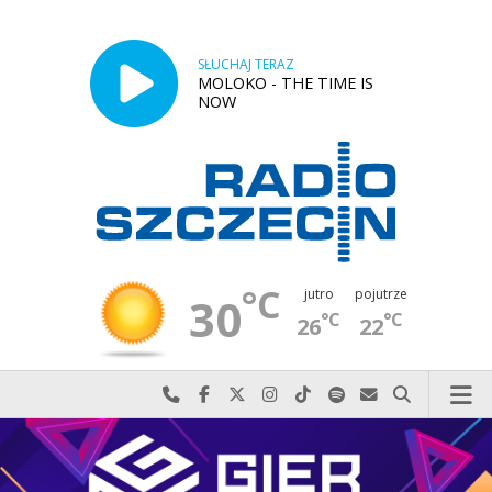
SŁUCHAJ TERAZ
MOLOKO - THE TIME IS
NOW
°C
jutro
pojutrze
30
°C
°C
26
22
Najlepiej po prostu do nas zadzwoń
Odwiedź nas na Facebook-u
Odwiedź nas na X
Odwiedź nas na Instagram-ie
Odwiedź nas na TikTok-u
Szukaj nas na Spotify
Wyślij do nas w
Szukaj