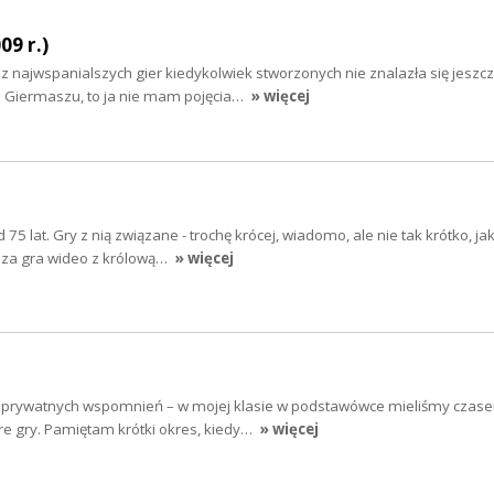
9 r.)
na z najwspanialszych gier kiedykolwiek stworzonych nie znalazła się jeszc
Giermaszu, to ja nie mam pojęcia…
» więcej
 75 lat. Gry z nią związane - trochę krócej, wiadomo, ale nie tak krótko, ja
za gra wideo z królową…
» więcej
h prywatnych wspomnień – w mojej klasie w podstawówce mieliśmy czas
re gry. Pamiętam krótki okres, kiedy…
» więcej