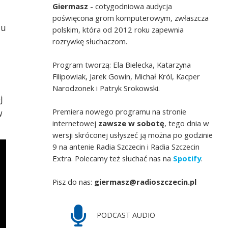
Giermasz
- cotygodniowa audycja
poświęcona grom komputerowym, zwłaszcza
 u
polskim, która od 2012 roku zapewnia
rozrywkę słuchaczom.
Program tworzą: Ela Bielecka, Katarzyna
Filipowiak, Jarek Gowin, Michał Król, Kacper
Narodzonek i Patryk Srokowski.
j
Premiera nowego programu na stronie
w
internetowej
zawsze w sobotę
, tego dnia w
wersji skróconej usłyszeć ją można po godzinie
9 na antenie Radia Szczecin i Radia Szczecin
Extra. Polecamy też słuchać nas na
Spotify
.
Pisz do nas:
giermasz@radioszczecin.pl
PODCAST AUDIO