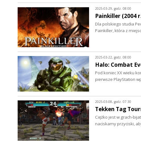
2025-03-29, godz. 08:00
Painkiller (2004 r
Dla polskiego studia Peo
Painkiller, która z miej
2025-03-22, godz. 08:00
Halo: Combat Evo
Pod koniec XX wieku kon
pierwsze PlayStation w
2025-03-08, godz. 07:30
Tekken Tag Tour
Ciężko jest w grach-bij
naciskamy przyciski, 