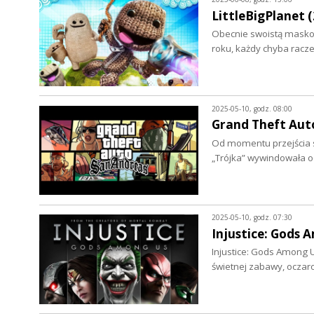
LittleBigPlanet (
Obecnie swoistą maskotk
roku, każdy chyba racze
2025-05-10, godz. 08:00
Grand Theft Auto
Od momentu przejścia ser
„Trójka” wywindowała 
2025-05-10, godz. 07:30
Injustice: Gods A
Injustice: Gods Among Us
świetnej zabawy, oczar