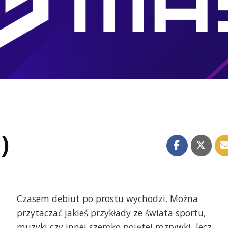
.)
Czasem debiut po prostu wychodzi. Można
przytaczać jakieś przykłady ze świata sportu,
muzyki czy innej szeroko pojętej rozrywki, lecz