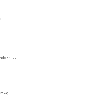
PP
endo 64 czy
prawę –