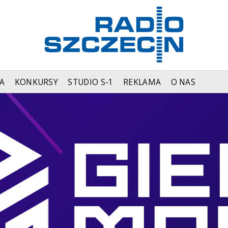
A
KONKURSY
STUDIO S-1
REKLAMA
O NAS