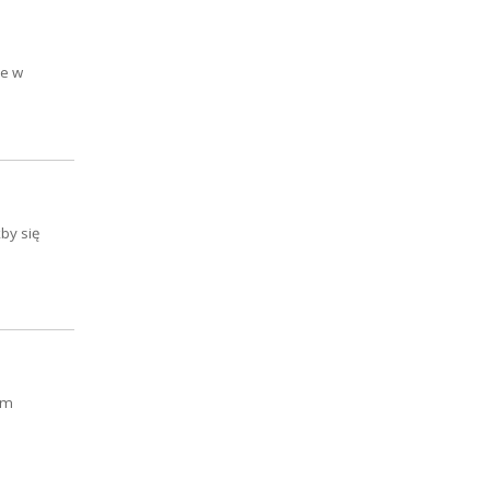
ze w
kby się
em