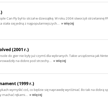
.)
ple Can Fly był to strzał w dziesiątkę. W roku 2004 stworzyli strzelaninę F
sca stała się jedną z najpopularniejszych…
» więcej
lved (2001 r.)
sole do gier nie były już czymś dla wybranych. Takie urządzenia jak Nint
prowadziły na dobre pod strzechy…
» więcej
nament (1999 r.)
atykach wymyślić coś, co będzie się naprawdę wyróżniać. Bo tak na dobrą s
aby machać rękami…
» więcej