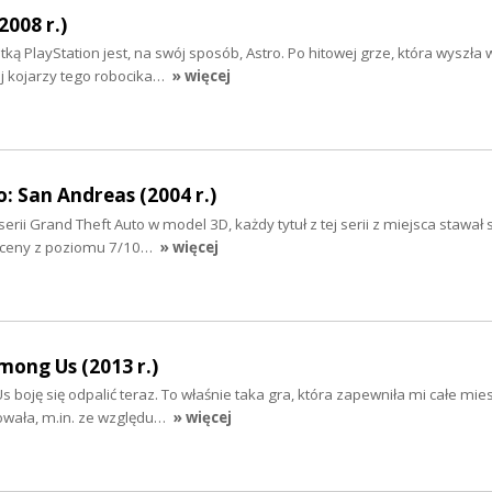
2008 r.)
ą PlayStation jest, na swój sposób, Astro. Po hitowej grze, która wyszła
j kojarzy tego robocika…
» więcej
: San Andreas (2004 r.)
ii Grand Theft Auto w model 3D, każdy tytuł z tej serii z miejsca stawał s
oceny z poziomu 7/10…
» więcej
mong Us (2013 r.)
 boję się odpalić teraz. To właśnie taka gra, która zapewniła mi całe mie
owała, m.in. ze względu…
» więcej