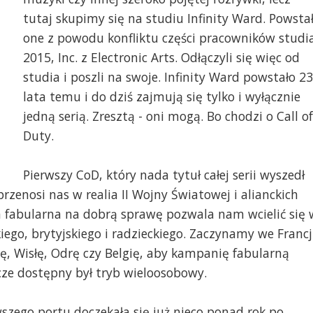
tutaj skupimy się na studiu Infinity Ward. Powsta
one z powodu konfliktu części pracowników studi
2015, Inc. z Electronic Arts. Odłączyli się więc od
studia i poszli na swoje. Infinity Ward powstało 23
lata temu i do dziś zajmują się tylko i wyłącznie
jedną serią. Zresztą - oni mogą. Bo chodzi o Call of
Duty.
Pierwszy CoD, który nada tytuł całej serii wyszedł
rzenosi nas w realia II Wojny Światowej i alianckich
 fabularna na dobrą sprawę pozwala nam wcielić się 
ego, brytyjskiego i radzieckiego. Zaczynamy we Francj
ę, Wisłę, Odrę czy Belgię, aby kampanię fabularną
cze dostępny był tryb wieloosobowy.
wszego portu doczekała się już nieco ponad rok po