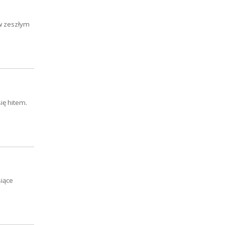
 w zeszłym
ię hitem.
siące