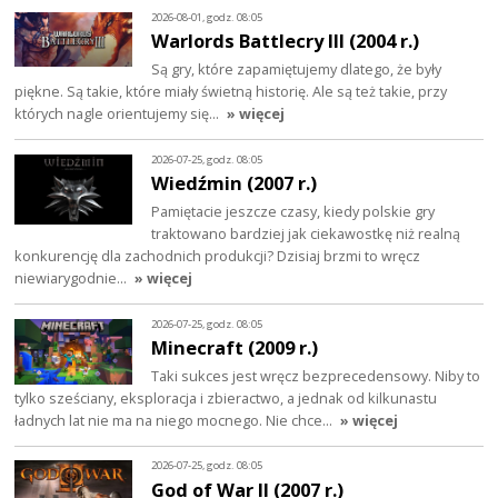
2026-08-01, godz. 08:05
Warlords Battlecry III (2004 r.)
Są gry, które zapamiętujemy dlatego, że były
piękne. Są takie, które miały świetną historię. Ale są też takie, przy
których nagle orientujemy się…
» więcej
2026-07-25, godz. 08:05
Wiedźmin (2007 r.)
Pamiętacie jeszcze czasy, kiedy polskie gry
traktowano bardziej jak ciekawostkę niż realną
konkurencję dla zachodnich produkcji? Dzisiaj brzmi to wręcz
niewiarygodnie…
» więcej
2026-07-25, godz. 08:05
Minecraft (2009 r.)
Taki sukces jest wręcz bezprecedensowy. Niby to
tylko sześciany, eksploracja i zbieractwo, a jednak od kilkunastu
ładnych lat nie ma na niego mocnego. Nie chce…
» więcej
2026-07-25, godz. 08:05
God of War II (2007 r.)