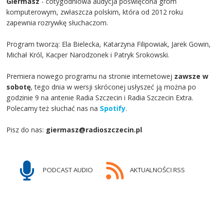
Giermasz
- cotygodniowa audycja poświęcona grom
komputerowym, zwłaszcza polskim, która od 2012 roku
zapewnia rozrywkę słuchaczom.
Program tworzą: Ela Bielecka, Katarzyna Filipowiak, Jarek Gowin,
Michał Król, Kacper Narodzonek i Patryk Srokowski.
Premiera nowego programu na stronie internetowej
zawsze w
sobotę
, tego dnia w wersji skróconej usłyszeć ją można po
godzinie 9 na antenie Radia Szczecin i Radia Szczecin Extra.
Polecamy też słuchać nas na
Spotify
.
Pisz do nas:
giermasz@radioszczecin.pl
PODCAST AUDIO
AKTUALNOŚCI RSS