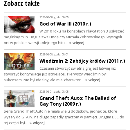
Zobacz także
2026-08-08, godz. 08:05
God of War III (2010 r.)
W 2010 roku na konsolach PlayStation 3 usłyszeć
mogliśmy m.in. Bogusława Lindę czy Michała Żebrowskiego. Wystąpili
oni w polskiej wersji kolejnego hitu…
» więcej
2026-08-08, godz. 08:01
Wiedźmin 2: Zabójcy królów (2011 r.)
Czasami stworzyć świetną grę jest łatwiej niż
stworzyć kontynuacje już istniejącej. Pierwszy Wiedźmin był
sukcesem. Nie był idealny, ale miał charakter…
» więcej
2026-08-01, godz. 08:05
Grand Theft Auto: The Ballad of
Gay Tony (2009 r.)
Seria Grand Theft Auto nie miała wielu dodatków, jednak te, które
wyszły do GTA IV, na długo zapadły graczom w pamięci. Drugim DLC do
tej części był…
» więcej