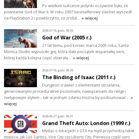
Po wielkim sukcesie jedynki oczywiste było, że
powstanie God of War II. W roku 2007 bestsellerowy slasher wyszedł
na PlayStation 2 i powtórzył to, co zrobił…
» więcej
2026-07-18, godz. 08:05
God of War (2005 r.)
21 lat temu, pod koniec marca 2005 roku, Santa
Monica Studio wypuściło grę, która dała początek wspaniałej serii,
której każda kolejna część zbierała…
» więcej
2026-07-18, godz. 08:05
The Binding of Isaac (2011 r.)
Dungeon crawler z elementami strzelania,
generowanymi proceduralnie poziomami, nawiązaniami do religii i
nietypowym stylem – tak w jednym zdaniu można by podsumować…
»
więcej
2026-06-27, godz. 08:01
Grand Theft Auto: London (1999 r.)
Myśląc o lokacjach z GTA na myśl przychodzą takie
miejsca, jak Los Santos, Vice City czy Liberty City. Pierwsza część serii