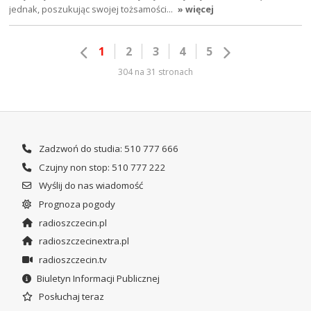
jednak, poszukując swojej tożsamości…
» więcej
1
2
3
4
5
304 na 31 stronach
Zadzwoń do studia: 510 777 666
Czujny non stop: 510 777 222
Wyślij do nas wiadomość
Prognoza pogody
radioszczecin.pl
radioszczecinextra.pl
radioszczecin.tv
Biuletyn Informacji Publicznej
Posłuchaj teraz