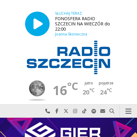
SŁUCHAJ TERAZ
FONOSFERA RADIO
SZCZECIN NA WIECZÓR do
22:00
Joanna Skonieczna
°C
jutro
pojutrze
16
°C
°C
20
24
Najlepiej po prostu do nas zadzwoń
Odwiedź nas na Facebook-u
Odwiedź nas na X
Odwiedź nas na Instagram-ie
Odwiedź nas na TikTok-u
Szukaj nas na Spotify
Wyślij do nas w
Szukaj