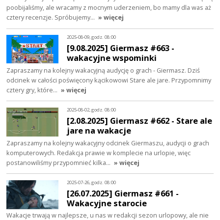
poobijaliśmy, ale wracamy z mocnym uderzeniem, bo mamy dla was aż
cztery recenzje. Spróbujemy…
» więcej
2025-08-09, godz. 08:00
[9.08.2025] Giermasz #663 -
wakacyjne wspominki
Zapraszamy na kolejny wakacyjną audycję o grach - Giermasz. Dziś
odcinek w całości poświęcony kącikowowi Stare ale jare. Przypomnimy
cztery gry, które…
» więcej
2025-08-02, godz. 08:00
[2.08.2025] Giermasz #662 - Stare ale
jare na wakacje
Zapraszamy na kolejny wakacyjny odcinek Giermaszu, audycji o grach
komputerowych. Redakcja prawie w komplecie na urlopie, więc
postanowiliśmy przypomnieć kilka…
» więcej
2025-07-26, godz. 08:00
[26.07.2025] Giermasz #661 -
Wakacyjne starocie
Wakacje trwają w najlepsze, u nas w redakcji sezon urlopowy, ale nie