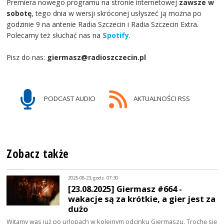
Premiera nowego programu na stronie internetowej
zawsze w
sobotę
, tego dnia w wersji skróconej usłyszeć ją można po
godzinie 9 na antenie Radia Szczecin i Radia Szczecin Extra.
Polecamy też słuchać nas na
Spotify
.
Pisz do nas:
giermasz@radioszczecin.pl
PODCAST AUDIO
AKTUALNOŚCI RSS
Zobacz także
2025-08-23, godz. 07:30
[23.08.2025] Giermasz #664 -
wakacje są za krótkie, a gier jest za
dużo
Witamy was już po urlopach w kolejnym odcinku Giermaszu. Trochę się