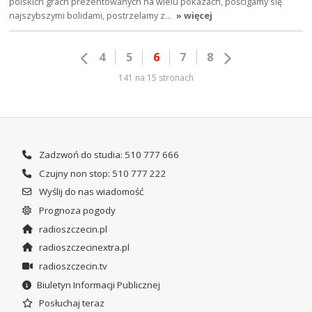
polskich grach prezentowanych na wielu pokazach, pościgamy się
najszybszymi bolidami, postrzelamy z…
» więcej
4
5
6
7
8
141 na 15 stronach
Zadzwoń do studia: 510 777 666
Czujny non stop: 510 777 222
Wyślij do nas wiadomość
Prognoza pogody
radioszczecin.pl
radioszczecinextra.pl
radioszczecin.tv
Biuletyn Informacji Publicznej
Posłuchaj teraz