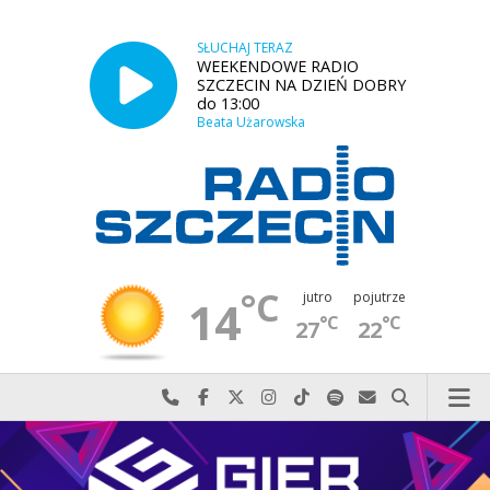
SŁUCHAJ TERAZ
WEEKENDOWE RADIO
SZCZECIN NA DZIEŃ DOBRY
do 13:00
Beata Użarowska
°C
jutro
pojutrze
14
°C
°C
27
22
Najlepiej po prostu do nas zadzwoń
Odwiedź nas na Facebook-u
Odwiedź nas na X
Odwiedź nas na Instagram-ie
Odwiedź nas na TikTok-u
Szukaj nas na Spotify
Wyślij do nas w
Szukaj