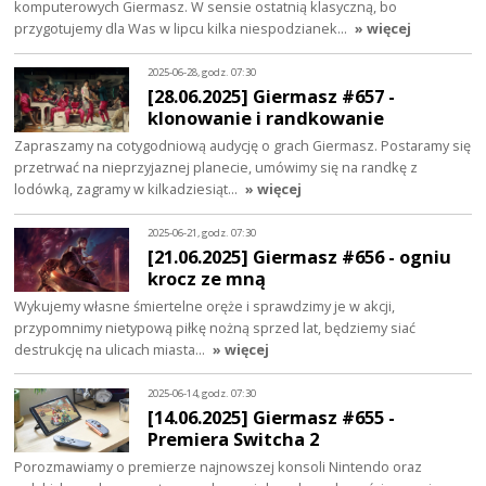
komputerowych Giermasz. W sensie ostatnią klasyczną, bo
przygotujemy dla Was w lipcu kilka niespodzianek…
» więcej
2025-06-28, godz. 07:30
[28.06.2025] Giermasz #657 -
klonowanie i randkowanie
Zapraszamy na cotygodniową audycję o grach Giermasz. Postaramy się
przetrwać na nieprzyjaznej planecie, umówimy się na randkę z
lodówką, zagramy w kilkadziesiąt…
» więcej
2025-06-21, godz. 07:30
[21.06.2025] Giermasz #656 - ogniu
krocz ze mną
Wykujemy własne śmiertelne oręże i sprawdzimy je w akcji,
przypomnimy nietypową piłkę nożną sprzed lat, będziemy siać
destrukcję na ulicach miasta…
» więcej
2025-06-14, godz. 07:30
[14.06.2025] Giermasz #655 -
Premiera Switcha 2
Porozmawiamy o premierze najnowszej konsoli Nintendo oraz