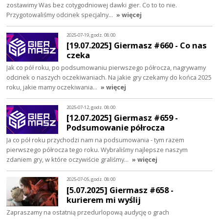
zostawimy Was bez cotygodniowej dawki gier. Co to to nie.
Przygotowaliśmy odcinek specjalny…
» więcej
2025-07-19, godz. 08:00
[19.07.2025] Giermasz #660 - Co nas
czeka
Jak co pół roku, po podsumowaniu pierwszego półrocza, nagrywamy
odcinek o naszych oczekiwaniach. Na jakie gry czekamy do końca 2025
roku, jakie mamy oczekiwania…
» więcej
2025-07-12, godz. 08:00
[12.07.2025] Giermasz #659 -
Podsumowanie półrocza
Ja co pół roku przychodzi nam na podsumowania - tym razem
pierwszego półrocza tego roku. Wybraliśmy najlepsze naszym
zdaniem gry, w które oczywiście graliśmy…
» więcej
2025-07-05, godz. 08:00
[5.07.2025] Giermasz #658 -
kurierem mi wyślij
Zapraszamy na ostatnią przedurlopową audycję o grach