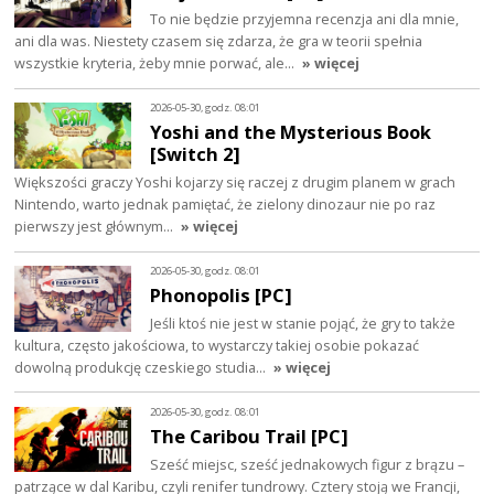
To nie będzie przyjemna recenzja ani dla mnie,
ani dla was. Niestety czasem się zdarza, że gra w teorii spełnia
wszystkie kryteria, żeby mnie porwać, ale…
» więcej
2026-05-30, godz. 08:01
Yoshi and the Mysterious Book
[Switch 2]
Większości graczy Yoshi kojarzy się raczej z drugim planem w grach
Nintendo, warto jednak pamiętać, że zielony dinozaur nie po raz
pierwszy jest głównym…
» więcej
2026-05-30, godz. 08:01
Phonopolis [PC]
Jeśli ktoś nie jest w stanie pojąć, że gry to także
kultura, często jakościowa, to wystarczy takiej osobie pokazać
dowolną produkcję czeskiego studia…
» więcej
2026-05-30, godz. 08:01
The Caribou Trail [PC]
Sześć miejsc, sześć jednakowych figur z brązu –
patrzące w dal Karibu, czyli renifer tundrowy. Cztery stoją we Francji,