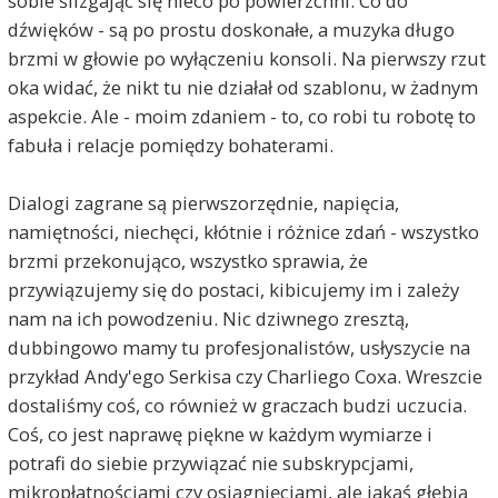
sobie ślizgając się nieco po powierzchni. Co do
dźwięków - są po prostu doskonałe, a muzyka długo
brzmi w głowie po wyłączeniu konsoli. Na pierwszy rzut
oka widać, że nikt tu nie działał od szablonu, w żadnym
aspekcie. Ale - moim zdaniem - to, co robi tu robotę to
fabuła i relacje pomiędzy bohaterami.
Dialogi zagrane są pierwszorzędnie, napięcia,
namiętności, niechęci, kłótnie i różnice zdań - wszystko
brzmi przekonująco, wszystko sprawia, że
przywiązujemy się do postaci, kibicujemy im i zależy
nam na ich powodzeniu. Nic dziwnego zresztą,
dubbingowo mamy tu profesjonalistów, usłyszycie na
przykład Andy'ego Serkisa czy Charliego Coxa. Wreszcie
dostaliśmy coś, co również w graczach budzi uczucia.
Coś, co jest naprawę piękne w każdym wymiarze i
potrafi do siebie przywiązać nie subskrypcjami,
mikropłatnościami czy osiągnięciami, ale jakąś głębią