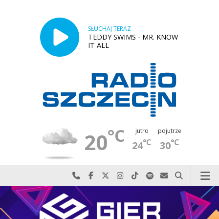
SŁUCHAJ TERAZ
TEDDY SWIMS - MR. KNOW
IT ALL
°C
jutro
pojutrze
20
°C
°C
24
30
Najlepiej po prostu do nas zadzwoń
Odwiedź nas na Facebook-u
Odwiedź nas na X
Odwiedź nas na Instagram-ie
Odwiedź nas na TikTok-u
Szukaj nas na Spotify
Wyślij do nas w
Szukaj