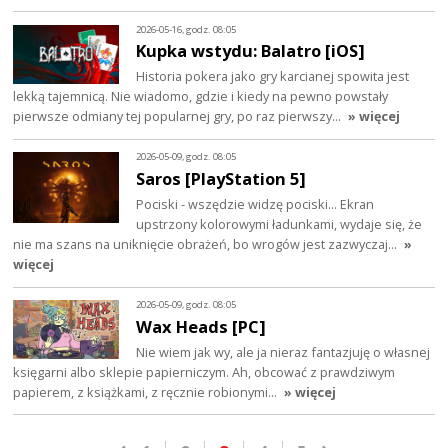
2026-05-16, godz. 08:05
Kupka wstydu: Balatro [iOS]
Historia pokera jako gry karcianej spowita jest
lekką tajemnicą. Nie wiadomo, gdzie i kiedy na pewno powstały
pierwsze odmiany tej popularnej gry, po raz pierwszy…
» więcej
2026-05-09, godz. 08:05
Saros [PlayStation 5]
Pociski - wszędzie widzę pociski... Ekran
upstrzony kolorowymi ładunkami, wydaje się, że
nie ma szans na uniknięcie obrażeń, bo wrogów jest zazwyczaj…
»
więcej
2026-05-09, godz. 08:05
Wax Heads [PC]
Nie wiem jak wy, ale ja nieraz fantazjuję o własnej
księgarni albo sklepie papierniczym. Ah, obcować z prawdziwym
papierem, z książkami, z ręcznie robionymi…
» więcej