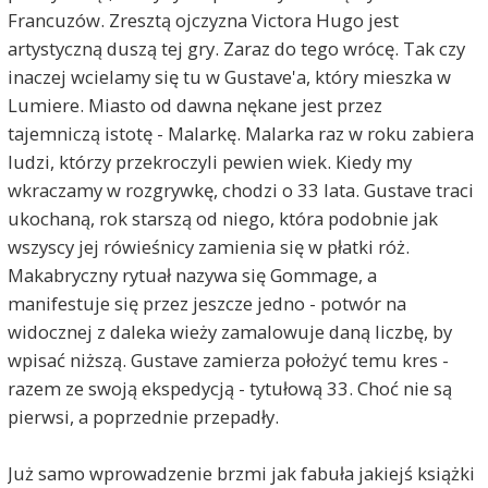
Francuzów. Zresztą ojczyzna Victora Hugo jest
artystyczną duszą tej gry. Zaraz do tego wrócę. Tak czy
inaczej wcielamy się tu w Gustave'a, który mieszka w
Lumiere. Miasto od dawna nękane jest przez
tajemniczą istotę - Malarkę. Malarka raz w roku zabiera
ludzi, którzy przekroczyli pewien wiek. Kiedy my
wkraczamy w rozgrywkę, chodzi o 33 lata. Gustave traci
ukochaną, rok starszą od niego, która podobnie jak
wszyscy jej rówieśnicy zamienia się w płatki róż.
Makabryczny rytuał nazywa się Gommage, a
manifestuje się przez jeszcze jedno - potwór na
widocznej z daleka wieży zamalowuje daną liczbę, by
wpisać niższą. Gustave zamierza położyć temu kres -
razem ze swoją ekspedycją - tytułową 33. Choć nie są
pierwsi, a poprzednie przepadły.
Już samo wprowadzenie brzmi jak fabuła jakiejś książki