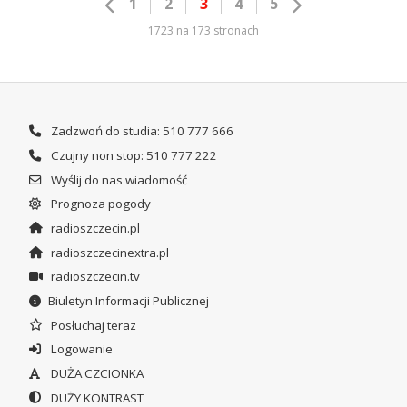
1
2
3
4
5
1723 na 173 stronach
Zadzwoń do studia: 510 777 666
Czujny non stop: 510 777 222
Wyślij do nas wiadomość
Prognoza pogody
radioszczecin.pl
radioszczecinextra.pl
radioszczecin.tv
Biuletyn Informacji Publicznej
Posłuchaj teraz
Logowanie
DUŻA CZCIONKA
DUŻY KONTRAST