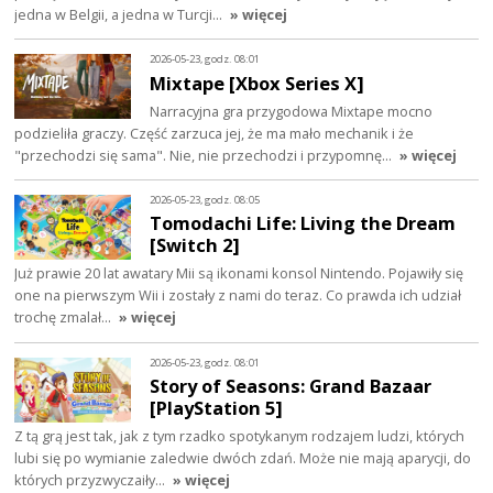
jedna w Belgii, a jedna w Turcji…
» więcej
2026-05-23, godz. 08:01
Mixtape [Xbox Series X]
Narracyjna gra przygodowa Mixtape mocno
podzieliła graczy. Część zarzuca jej, że ma mało mechanik i że
"przechodzi się sama". Nie, nie przechodzi i przypomnę…
» więcej
2026-05-23, godz. 08:05
Tomodachi Life: Living the Dream
[Switch 2]
Już prawie 20 lat awatary Mii są ikonami konsol Nintendo. Pojawiły się
one na pierwszym Wii i zostały z nami do teraz. Co prawda ich udział
trochę zmalał…
» więcej
2026-05-23, godz. 08:01
Story of Seasons: Grand Bazaar
[PlayStation 5]
Z tą grą jest tak, jak z tym rzadko spotykanym rodzajem ludzi, których
lubi się po wymianie zaledwie dwóch zdań. Może nie mają aparycji, do
których przyzwyczaiły…
» więcej