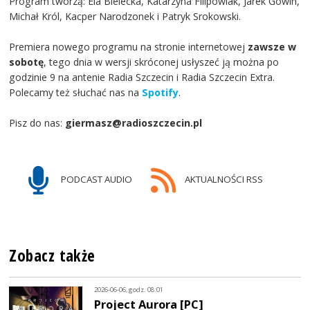
Program tworzą: Ela Bielecka, Katarzyna Filipowiak, Jarek Gowin,
Michał Król, Kacper Narodzonek i Patryk Srokowski.
Premiera nowego programu na stronie internetowej
zawsze w
sobotę
, tego dnia w wersji skróconej usłyszeć ją można po
godzinie 9 na antenie Radia Szczecin i Radia Szczecin Extra.
Polecamy też słuchać nas na
Spotify
.
Pisz do nas:
giermasz@radioszczecin.pl
PODCAST AUDIO
AKTUALNOŚCI RSS
Zobacz także
2026-06-06, godz. 08:01
Project Aurora [PC]