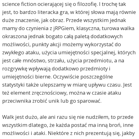
science fiction ocierającej się o filozofię. I trochę tak
jest, to bardzo literacka gra, w której słowa mają równie
duże znaczenie, jak obraz. Przede wszystkim jednak
mamy do czynienia z jRPGiem, klasyczna, turowa walka
okraszona jednak bogato całą paletą dodatkowych
możliwości, punkty akcji możemy wykorzystać do
zwykłego ataku, użycia umiejętności specjalnej, których
jest całe mnóstwo, strzału, użycia przedmiotu, a na
rozgrywkę wpływają dodatkowo przedmioty i
umiejętności bierne. Oczywiście poszczególne
statystyki także ulepszamy w miarę upływu czasu. Jest
też element zręcznościowy, można w czasie ataku
przeciwnika zrobić unik lub go sparować.
Walk jest dużo, ale ani razu się nie nudziłem, to przede
wszystkim dlatego, że każda postać ma inną broń, inne
możliwości i ataki. Niektóre z nich prezentują się, jakby