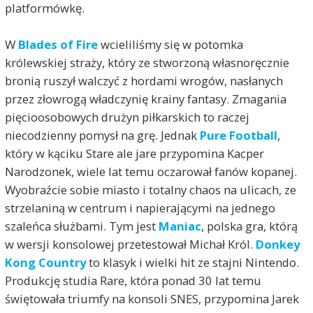
platformówkę.
W
Blades of Fire
wcieliliśmy się w potomka
królewskiej straży, który ze stworzoną własnoręcznie
bronią ruszył walczyć z hordami wrogów, nasłanych
przez złowrogą władczynię krainy fantasy. Zmagania
pięcioosobowych drużyn piłkarskich to raczej
niecodzienny pomysł na grę. Jednak
Pure Football
,
który w kąciku Stare ale jare przypomina Kacper
Narodzonek, wiele lat temu oczarował fanów kopanej.
Wyobraźcie sobie miasto i totalny chaos na ulicach, ze
strzelaniną w centrum i napierającymi na jednego
szaleńca służbami. Tym jest
Maniac
, polska gra, którą
w wersji konsolowej przetestował Michał Król.
Donkey
Kong Country
to klasyk i wielki hit ze stajni Nintendo.
Produkcję studia Rare, która ponad 30 lat temu
świętowała triumfy na konsoli SNES, przypomina Jarek