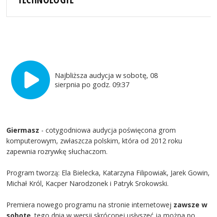
Najbliższa audycja w sobotę, 08
sierpnia po godz. 09:37
Giermasz
- cotygodniowa audycja poświęcona grom
komputerowym, zwłaszcza polskim, która od 2012 roku
zapewnia rozrywkę słuchaczom.
Program tworzą: Ela Bielecka, Katarzyna Filipowiak, Jarek Gowin,
Michał Król, Kacper Narodzonek i Patryk Srokowski.
Premiera nowego programu na stronie internetowej
zawsze w
sobotę
, tego dnia w wersji skróconej usłyszeć ją można po