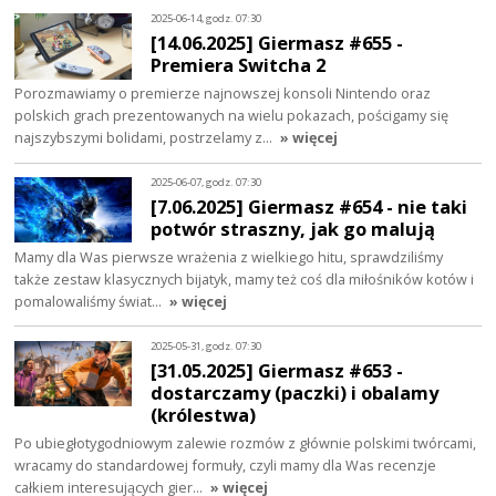
2025-06-14, godz. 07:30
[14.06.2025] Giermasz #655 -
Premiera Switcha 2
Porozmawiamy o premierze najnowszej konsoli Nintendo oraz
polskich grach prezentowanych na wielu pokazach, pościgamy się
najszybszymi bolidami, postrzelamy z…
» więcej
2025-06-07, godz. 07:30
[7.06.2025] Giermasz #654 - nie taki
potwór straszny, jak go malują
Mamy dla Was pierwsze wrażenia z wielkiego hitu, sprawdziliśmy
także zestaw klasycznych bijatyk, mamy też coś dla miłośników kotów i
pomalowaliśmy świat…
» więcej
2025-05-31, godz. 07:30
[31.05.2025] Giermasz #653 -
dostarczamy (paczki) i obalamy
(królestwa)
Po ubiegłotygodniowym zalewie rozmów z głównie polskimi twórcami,
wracamy do standardowej formuły, czyli mamy dla Was recenzje
całkiem interesujących gier…
» więcej