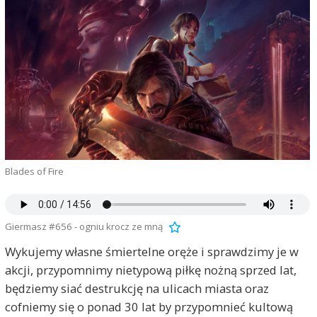
Blades of Fire
Giermasz #656 - ogniu krocz ze mną
Wykujemy własne śmiertelne oręże i sprawdzimy je w
akcji, przypomnimy nietypową piłkę nożną sprzed lat,
będziemy siać destrukcję na ulicach miasta oraz
cofniemy się o ponad 30 lat by przypomnieć kultową