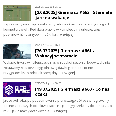
2025-08-02, godz. 08:00
[2.08.2025] Giermasz #662 - Stare ale
jare na wakacje
Zapraszamy na kolejny wakacyjny odcinek Giermaszu, audycji o grach
komputerowych. Redakcja prawie w komplecie na urlopie, więc
postanowiliśmy przypomnieć kilka…
» więcej
2025-07-26, godz. 08:00
[26.07.2025] Giermasz #661 -
Wakacyjne starocie
Wakacje trwają w najlepsze, u nas w redakcji sezon urlopowy, ale nie
zostawimy Was bez cotygodniowej dawki gier. Co to to nie.
Przygotowaliśmy odcinek specjalny…
» więcej
2025-07-19, godz. 08:00
[19.07.2025] Giermasz #660 - Co nas
czeka
Jak co pół roku, po podsumowaniu pierwszego półrocza, nagrywamy
odcinek o naszych oczekiwaniach. Na jakie gry czekamy do końca 2025
roku, jakie mamy oczekiwania…
» więcej