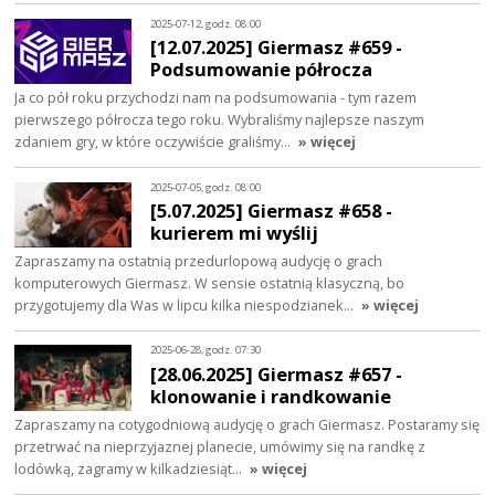
2025-07-12, godz. 08:00
[12.07.2025] Giermasz #659 -
Podsumowanie półrocza
Ja co pół roku przychodzi nam na podsumowania - tym razem
pierwszego półrocza tego roku. Wybraliśmy najlepsze naszym
zdaniem gry, w które oczywiście graliśmy…
» więcej
2025-07-05, godz. 08:00
[5.07.2025] Giermasz #658 -
kurierem mi wyślij
Zapraszamy na ostatnią przedurlopową audycję o grach
komputerowych Giermasz. W sensie ostatnią klasyczną, bo
przygotujemy dla Was w lipcu kilka niespodzianek…
» więcej
2025-06-28, godz. 07:30
[28.06.2025] Giermasz #657 -
klonowanie i randkowanie
Zapraszamy na cotygodniową audycję o grach Giermasz. Postaramy się
przetrwać na nieprzyjaznej planecie, umówimy się na randkę z
lodówką, zagramy w kilkadziesiąt…
» więcej