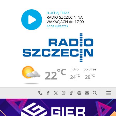
SŁUCHAJ TERAZ
RADIO SZCZECIN NA
WAKACJACH do 17:00
Anna Łukaszek
°C
jutro
pojutrze
22
°C
°C
24
29
Najlepiej po prostu do nas zadzwoń
Odwiedź nas na Facebook-u
Odwiedź nas na X
Odwiedź nas na Instagram-ie
Odwiedź nas na TikTok-u
Szukaj nas na Spotify
Wyślij do nas w
Szukaj